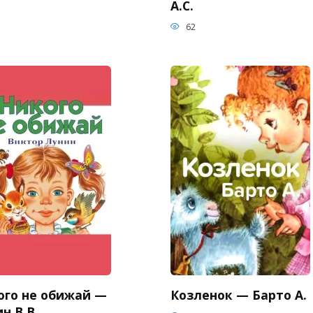
А.С.
62
ого не обижай —
Козленок — Барто А.
н В.В.