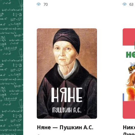
70
63
Няне — Пушкин А.С.
Ник
Луни