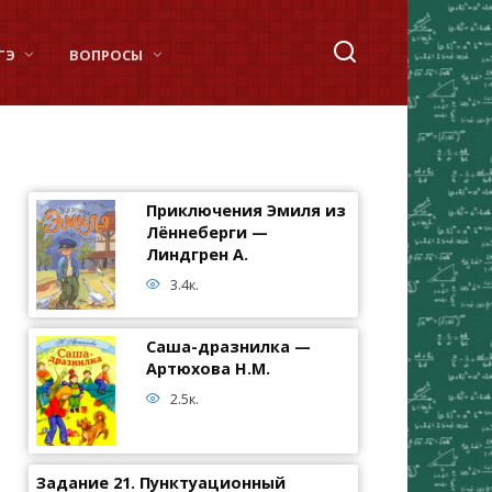
ГЭ
ВОПРОСЫ
Приключения Эмиля из
Лённеберги —
Линдгрен А.
3.4к.
Саша-дразнилка —
Артюхова Н.М.
2.5к.
Задание 21. Пунктуационный