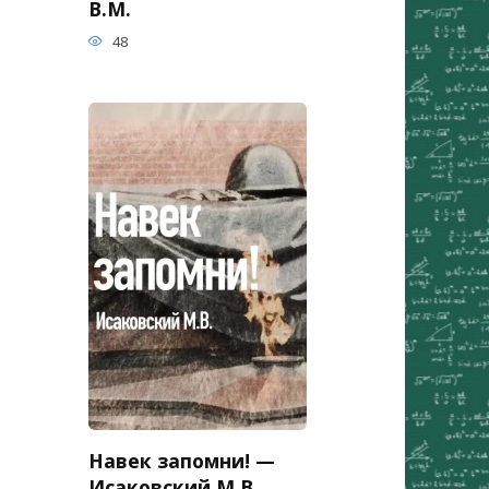
В.М.
48
Навек запомни! —
Исаковский М.В.