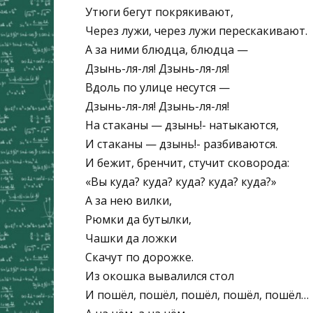
Утюги бегут покрякивают,
Через лужи, через лужи перескакивают.
А за ними блюдца, блюдца —
Дзынь-ля-ля! Дзынь-ля-ля!
Вдоль по улице несутся —
Дзынь-ля-ля! Дзынь-ля-ля!
На стаканы — дзынь!- натыкаются,
И стаканы — дзынь!- разбиваются.
И бежит, бренчит, стучит сковорода:
«Вы куда? куда? куда? куда? куда?»
А за нею вилки,
Рюмки да бутылки,
Чашки да ложки
Скачут по дорожке.
Из окошка вывалился стол
И пошёл, пошёл, пошёл, пошёл, пошёл…