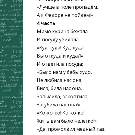
«Лучше в поле пропадём,
А к Федоре не пойдём!»
4 часть
Мимо курица бежала
И посуду увидала:
«Куд-куда! Куд-куда!
Вы откуда и куда?!»
И ответила посуда:
«Было нам у бабы худо,
Не любила нас она,
Била, била нас она,
Запылила, закоптила,
Загубила нас она!»
«Ко-ко-ко! Ко-ко-ко!
Жить вам было нелегко!»
«Да, промолвил медный таз,