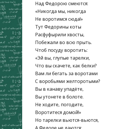
Над Федорою смеются:
«Никогда мы, никогда
Не воротимся сюда!»
Тут Федорины коты
Расфуфырили хвосты,
Побежали во всю прыть.
Чтоб посуду воротить:
«Эй вы, глупые тарелки,
Что вы скачете, как белки?
Вам ли бегать за воротами
С воробьями желторотыми?
Вы в канаву упадёте,
Вы утонете в болоте.
Не ходите, погодите,
Воротитеся домой!»
Но тарелки вьются-вьются,
А Федоре не даются: