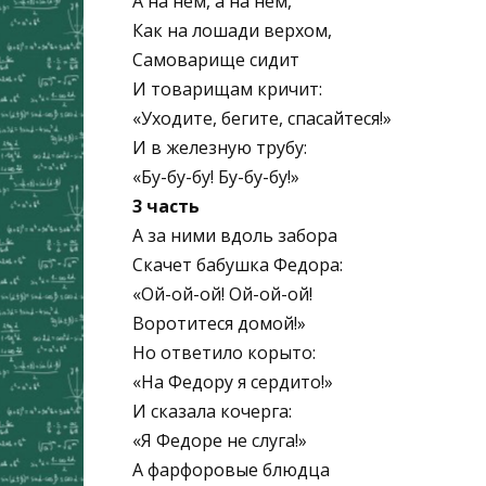
А на нём, а на нём,
Как на лошади верхом,
Самоварище сидит
И товарищам кричит:
«Уходите, бегите, спасайтеся!»
И в железную трубу:
«Бу-бу-бу! Бу-бу-бу!»
3 часть
А за ними вдоль забора
Скачет бабушка Федора:
«Ой-ой-ой! Ой-ой-ой!
Воротитеся домой!»
Но ответило корыто:
«На Федору я сердито!»
И сказала кочерга:
«Я Федоре не слуга!»
А фарфоровые блюдца