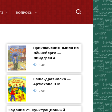
ГЭ
ВОПРОСЫ
Приключения Эмиля из
Лённеберги —
Линдгрен А.
3.4к.
Саша-дразнилка —
Артюхова Н.М.
2.5к.
Задание 21. Пунктуационный