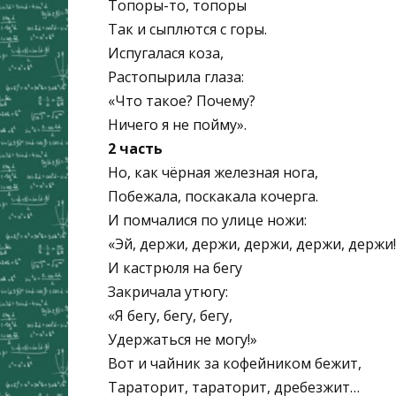
Топоры-то, топоры
Так и сыплются с горы.
Испугалася коза,
Растопырила глаза:
«Что такое? Почему?
Ничего я не пойму».
2 часть
Но, как чёрная железная нога,
Побежала, поскакала кочерга.
И помчалися по улице ножи:
«Эй, держи, держи, держи, держи, держи!
И кастрюля на бегу
Закричала утюгу:
«Я бегу, бегу, бегу,
Удержаться не могу!»
Вот и чайник за кофейником бежит,
Тараторит, тараторит, дребезжит…