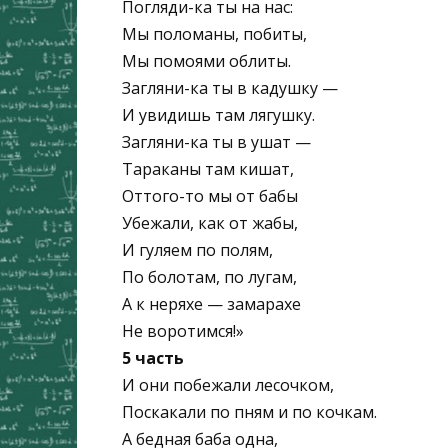
Погляди-ка ты на нас:
Мы поломаны, побиты,
Мы помоями облиты.
Загляни-ка ты в кадушку —
И увидишь там лягушку.
Загляни-ка ты в ушат —
Тараканы там кишат,
Оттого-то мы от бабы
Убежали, как от жабы,
И гуляем по полям,
По болотам, по лугам,
А к неряхе — замарахе
Не воротимся!»
5 часть
И они побежали лесочком,
Поскакали по пням и по кочкам.
А бедная баба одна,