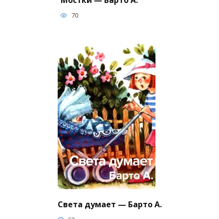
Мостки — Барто А.
70
Света думает — Барто А.