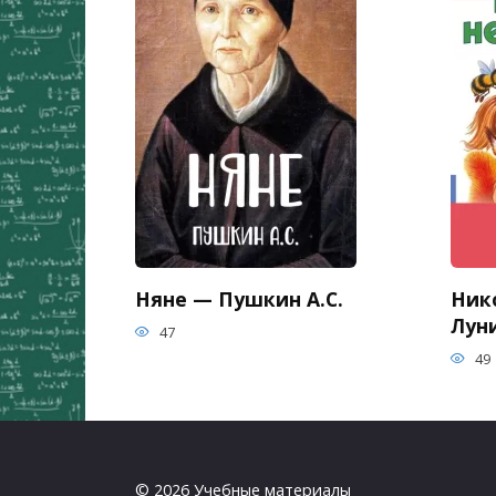
Няне — Пушкин А.С.
Ник
Луни
47
49
© 2026 Учебные материалы