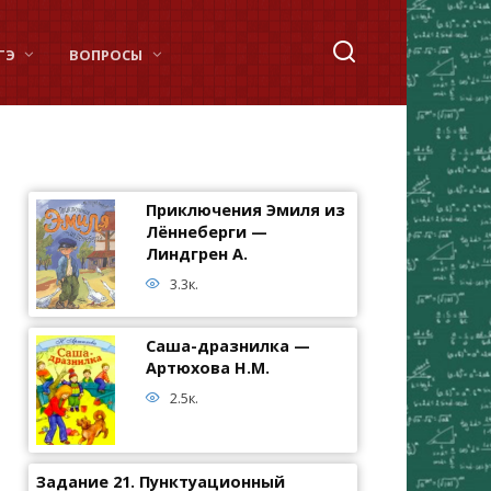
ГЭ
ВОПРОСЫ
Приключения Эмиля из
Лённеберги —
Линдгрен А.
3.3к.
Саша-дразнилка —
Артюхова Н.М.
2.5к.
Задание 21. Пунктуационный