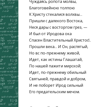
Чуждаясь ропота молвы,
Благоговейною толпою
К Христу стекалися волхвы…
Пришли с далекого Востока,
Неся дары с восторгом грез, —
И был от Иродова ока
Спасен Властительный Христос!..
Прошли века… И Он, распятый,
Но вс по-прежнему живой,
Идет, как истины Глашатай,
По нашей пажити мирской;
Идет, по-прежнему обильный
Святыней, правдой и добром,
И не поборет Ирод сильный
Его предательским мечом.