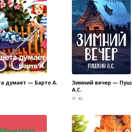
та думает — Барто А.
Зимний вечер — Пуш
А.С.
62