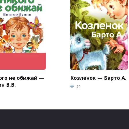
ого не обижай —
Козленок — Барто А.
н В.В.
51