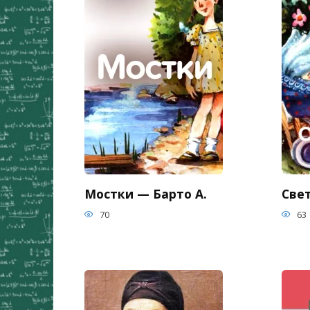
Мостки — Барто А.
Све
70
63