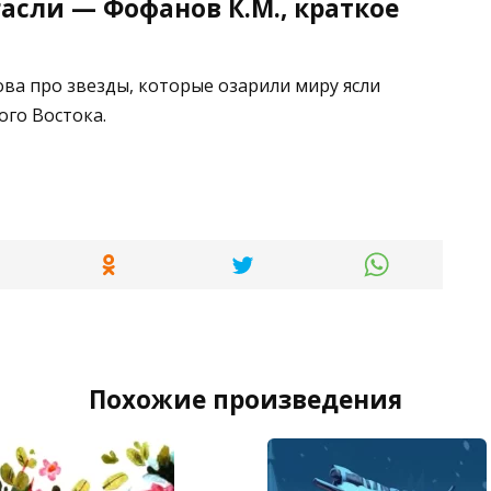
гасли — Фофанов К.М., краткое
ова про звезды, которые озарили миру ясли
ого Востока.
Похожие произведения