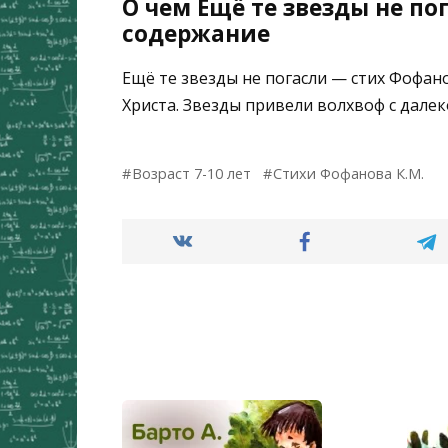
О чем Ещё те звезды не по
содержание
Ещё те звезды не погасли — стих Фофан
Христа. Звезды привели волхвоф с далек
Возраст 7-10 лет
Стихи Фофанова К.М.