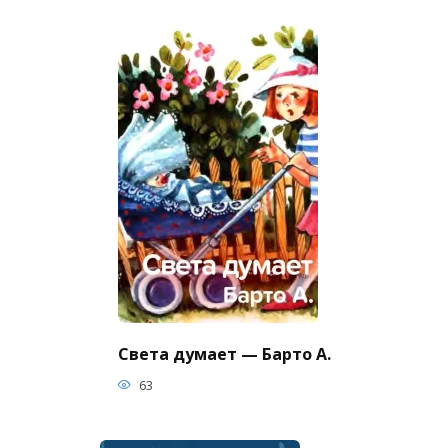
Света думает — Барто А.
63