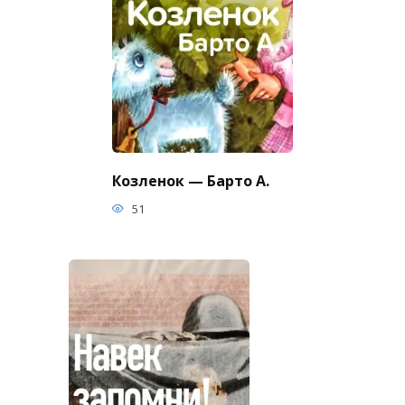
Козленок — Барто А.
51