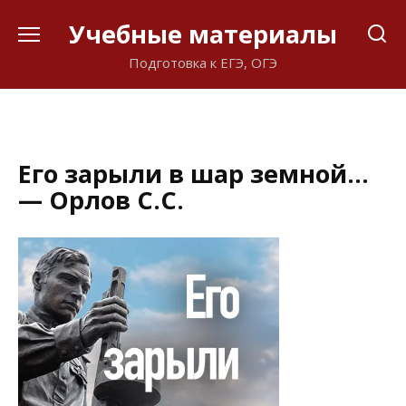
Перейти
Учебные материалы
к
содержанию
Подготовка к ЕГЭ, ОГЭ
Его зарыли в шар земной…
— Орлов С.С.