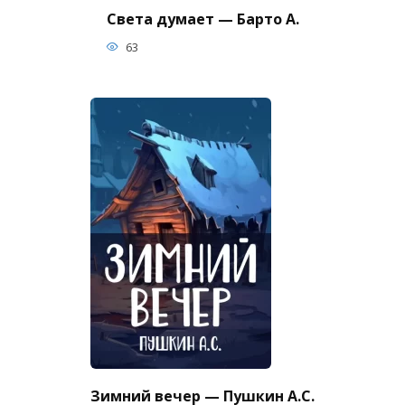
Света думает — Барто А.
63
Зимний вечер — Пушкин А.С.