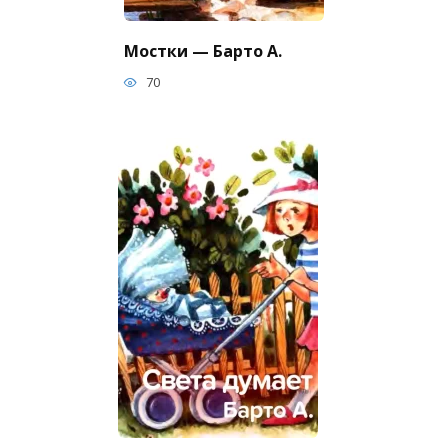
Мостки — Барто А.
70