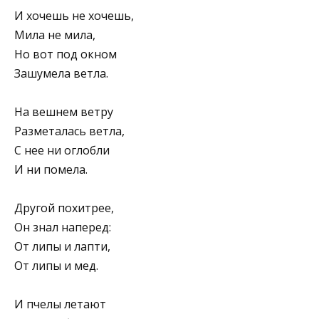
И хочешь не хочешь,
Мила не мила,
Но вот под окном
Зашумела ветла.
На вешнем ветру
Разметалась ветла,
С нее ни оглобли
И ни помела.
Другой похитрее,
Он знал наперед:
От липы и лапти,
От липы и мед.
И пчелы летают