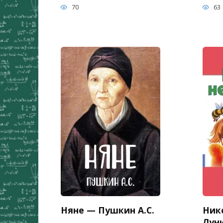
70
63
Няне — Пушкин А.С.
Ник
Луни