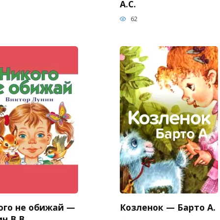
А.С.
62
ого не обижай —
Козленок — Барто А.
н В.В.