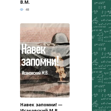
В.М.
48
Навек запомни! —
Исаковский М.В.