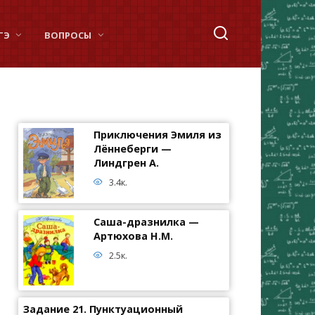
ГЭ
ВОПРОСЫ
Приключения Эмиля из
Лённеберги —
Линдгрен А.
3.4к.
Саша-дразнилка —
Артюхова Н.М.
2.5к.
Задание 21. Пунктуационный