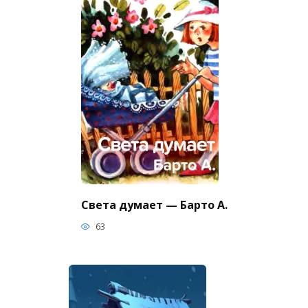
Света думает — Барто А.
63