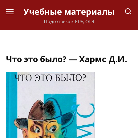
Перейти
Учебные материалы
к
содержанию
Подготовка к ЕГЭ, ОГЭ
Что это было? — Хармс Д.И.