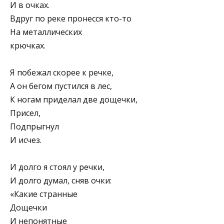
И в очках.
Вдруг по реке пронесся кто-то
На металлических
крючках.
Я побежал скорее к речке,
А он бегом пустился в лес,
К ногам приделал две дощечки,
Присел,
Подпрыгнул
И исчез.
И долго я стоял у речки,
И долго думал, сняв очки:
«Какие странные
Дощечки
И непонятные