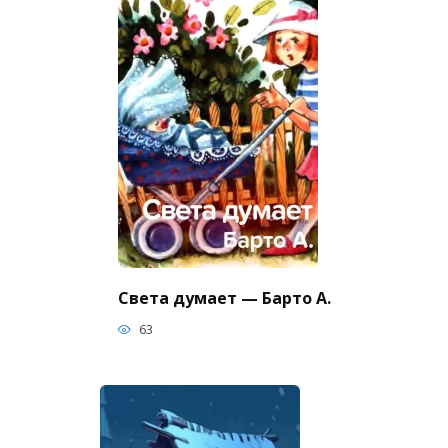
Света думает — Барто А.
63