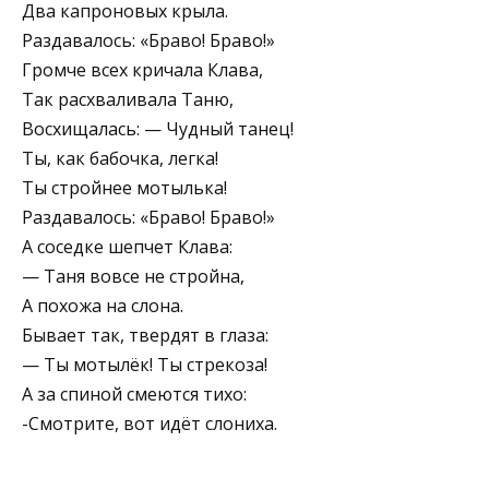
Два капроновых крыла.
Раздавалось: «Браво! Браво!»
Громче всех кричала Клава,
Так расхваливала Таню,
Восхищалась: — Чудный танец!
Ты, как бабочка, легка!
Ты стройнее мотылька!
Раздавалось: «Браво! Браво!»
А соседке шепчет Клава:
— Таня вовсе не стройна,
А похожа на слона.
Бывает так, твердят в глаза:
— Ты мотылёк! Ты стрекоза!
А за спиной смеются тихо:
-Смотрите, вот идёт слониха.