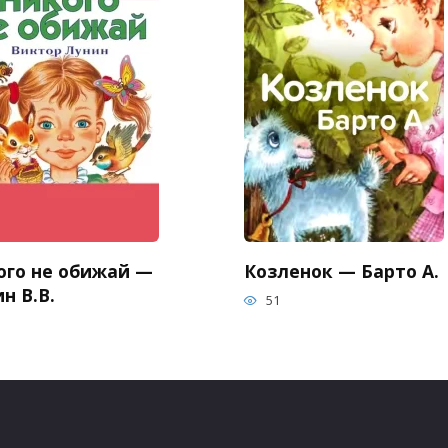
ого не обижай —
Козленок — Барто А.
н В.В.
51