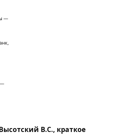
бы —
анк,
 —
ысотский В.С., краткое