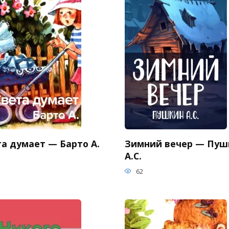
та думает — Барто А.
Зимний вечер — Пуш
А.С.
62