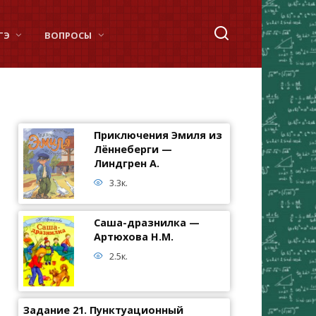
ГЭ
ВОПРОСЫ
Приключения Эмиля из
Лённеберги —
Линдгрен А.
3.3к.
Саша-дразнилка —
Артюхова Н.М.
2.5к.
Задание 21. Пунктуационный