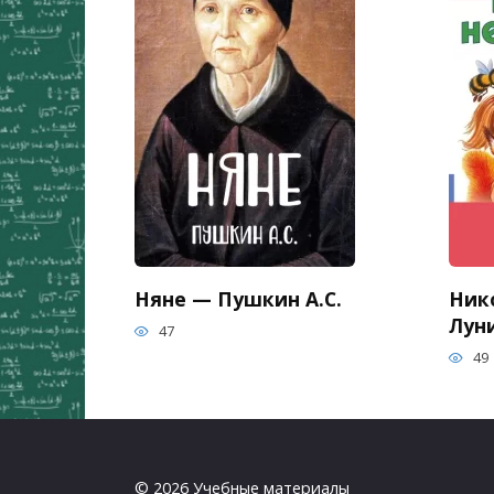
Няне — Пушкин А.С.
Ник
Луни
47
49
© 2026 Учебные материалы