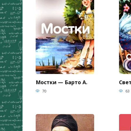
Мостки — Барто А.
Све
70
63