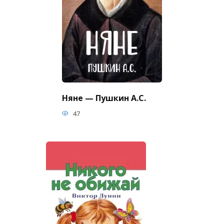
Няне — Пушкин А.С.
47