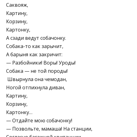
Саквояж,
Картину,
Корзину,
Картонку,
А сзади ведут собачонку.
Собака-то как зарычит,
А барыня как закричит:
— Разбойники! Воры! Уроды!
Собака — не той породы!
Швырнула она чемодан,
Ногой отпихнула диван,
Картину,
Корзину,
Картонку…
— Отдайте мою собачонку!
— Позвольте, мамаша! На станции,
Согласно багажной квитанции,