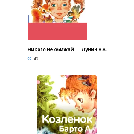
Никого не обижай — Лунин В.В.
49