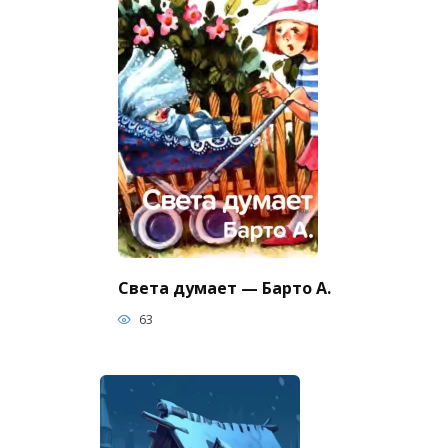
Света думает — Барто А.
63