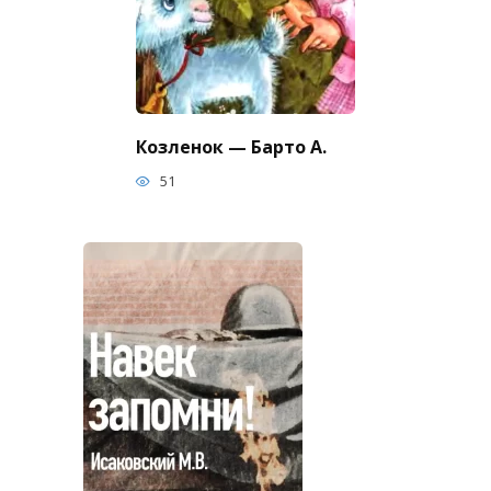
Козленок — Барто А.
51