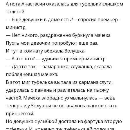
А нога Анастасии оказалась для туфельки слишком
толстой.
— Ещё девушки в доме есть? – спросил премьер-
министр.
— Нет никого, раздраженно буркнула мачеха.
Пусть мои девочки попробуют еще раз.
И тут в комнату вбежала Золушка.
— А это кто? — удивился премьер-министр.
— Да это так — замарашка, служанка, сказала
побледневшая мачеха.
В этот миг туфелька выпала из кармана слуги,
ударилась о камень и разлетелась на тысячу
частей. Мачеха злорадно ухмыльнулась — ведь
теперь и у Золушки не оставалось шансов стать
принцессой.
Но девушка с улыбкой достала из фартука вторую
туфельку. И, конечно же, туфелька ей подошла.