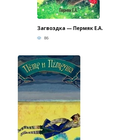
Загвоздка — Пермяк Е.А.
86