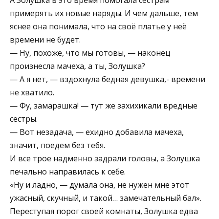
А Золушка в это время помогала сёстрам
примерять их новые наряды. И чем дальше, тем
яснее она понимала, что на своё платье у неё
времени не будет.
— Ну, похоже, что мы готовы, — наконец
произнесла мачеха, а ты, Золушка?
— А я нет, — вздохнула бедная девушка,- времени
не хватило.
— Фу, замарашка! — тут же захихикали вредные
сестры.
— Вот незадача, — ехидно добавила мачеха,
значит, поедем без тебя.
И все трое надменно задрали головы, а Золушка
печально направилась к себе.
«Ну и ладно, — думала она, не нужен мне этот
ужасный, скучный, и такой… замечательный бал».
Переступая порог своей комнаты, Золушка едва