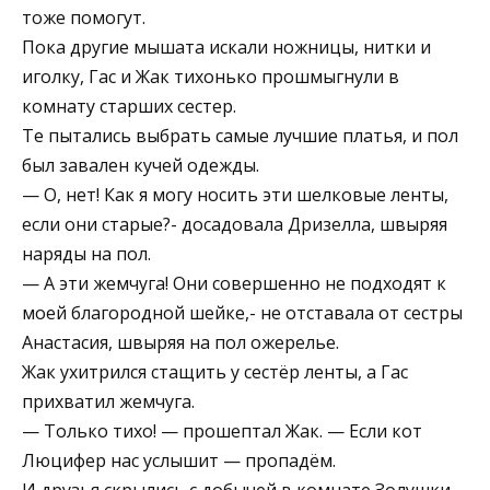
тоже помогут.
Пока другие мышата искали ножницы, нитки и
иголку, Гас и Жак тихонько прошмыгнули в
комнату старших сестер.
Те пытались выбрать самые лучшие платья, и пол
был завален кучей одежды.
— О, нет! Как я могу носить эти шелковые ленты,
если они старые?- досадовала Дризелла, швыряя
наряды на пол.
— А эти жемчуга! Они совершенно не подходят к
моей благородной шейке,- не отставала от сестры
Анастасия, швыряя на пол ожерелье.
Жак ухитрился стащить у сестёр ленты, а Гас
прихватил жемчуга.
— Только тихо! — прошептал Жак. — Если кот
Люцифер нас услышит — пропадём.