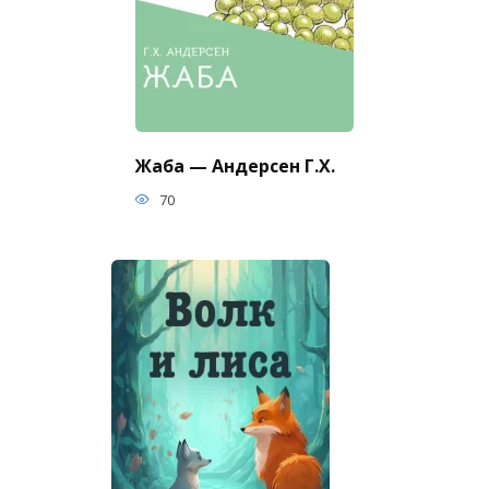
Жаба — Андерсен Г.Х.
70