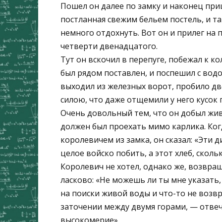
Пошел он далее по замку и наконец приш
постланная свежим бельем постель, и так
немного отдохнуть. Вот он и прилег на п
четверти двенадцатого.
Тут он вскочил в перепуге, побежал к к
был рядом поставлен, и поспешил с водо
выходил из железных ворот, пробило дв
силою, что даже отщемили у него кусок 
Очень довольный тем, что он добыл жив
должен был проехать мимо карлика. Когд
королевичем из замка, он сказал: «Эти
целое войско побить, а этот хлеб, сколь
Королевич не хотел, однако же, возвращ
ласково: «Не можешь ли ты мне указать
на поиски живой воды и что-то не возвр
заточении между двумя горами, — отвеча
высокомерие».