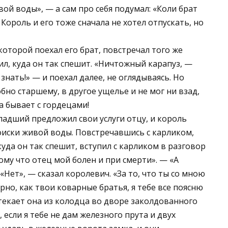
ой воды», — а сам про себя подумал: «Коли брат
Король и его тоже сначала не хотел отпускать, но
которой поехал его брат, повстречал того же
ил, куда он так спешит. «Ничтожный карапуз, —
знать!» — и поехал далее, не оглядываясь. Но
обно старшему, в другое ущелье и не мог ни взад,
а бывает с гордецами!
ладший предложил свои услуги отцу, и король
оиски живой воды. Повстречавшись с карликом,
куда он так спешит, вступил с карликом в разговор
ому что отец мой болен и при смерти». — «А
 «Нет», — сказал королевич. «За то, что ты со мною
рно, как твои коварные братья, я тебе все поясню
ытекает она из колодца во дворе заколдованного
 если я тебе не дам железного прута и двух