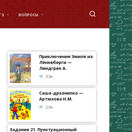
ГЭ
ВОПРОСЫ
Приключения Эмиля из
Лённеберги —
Линдгрен А.
3.3к.
Саша-дразнилка —
Артюхова Н.М.
2.5к.
Задание 21. Пунктуационный