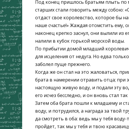
Под конец пришлось братьям плыть по 
старших стали говорить между собою: «О
отдаст свое королевство, которое бы на
наше счастье!» Жаждая отомстить ему, о
наконец крепко заснул, они вылили из е
налили в кубок горькой морской воды.
По прибытии домой младший королевич 
для исцеления от недуга. Но едва тольк
заболел пуще прежнего.
Когда же он стал на это жаловаться, п
брата в намерении отравить отца; при э
настоящую живую воду, и подали эту вод
его исчез бесследно, и он вновь стал та
Затем оба брата пошли к младшему и ст
воду, и потрудился, а награда за твой т
да смотреть в оба: ведь мы у тебя воду-т
пройдет, так мы у тебя и твою красавиц