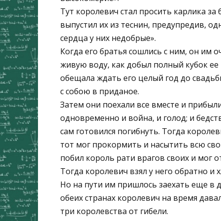
Тут королевич стал просить карлика за б
выпустил их из теснин, предупредив, од
сердца у них недобрые».
Когда его братья сошлись с ним, он им о
живую воду, как добыл полный кубок ее 
обещала ждать его целый год до свадьб
с собою в приданое.
Затем они поехали все вместе и прибыл
одновременно и война, и голод; и бедст
сам готовился погибнуть. Тогда королев
тот мог прокормить и насытить всю свою
побил король рати врагов своих и мог о
Тогда королевич взял у него обратно и х
Но на пути им пришлось заехать еще в д
обеих странах королевич на время давал
три королевства от гибели.