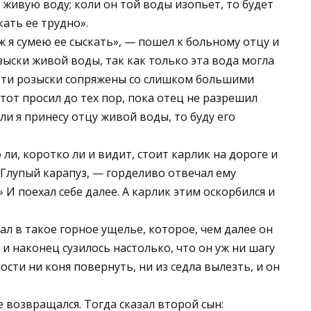
 живую воду; коли он той воды изопьет, то будет
кать ее трудно».
ж я сумею ее сыскать», — пошел к больному отцу и
зыски живой воды, так как только эта вода могла
— эти розыски сопряжены со слишком большими
 тот просил до тех пор, пока отец не разрешил
оли я принесу отцу живой воды, то буду его
о ли, коротко ли и видит, стоит карлик на дороге и
«Глупый карапуз, — горделиво отвечал ему
 И поехал себе далее. А карлик этим оскорбился и
ал в такое горное ущелье, которое, чем далее он
ь и наконец сузилось настолько, что он уж ни шагу
ости ни коня повернуть, ни из седла вылезть, и он
е возвращался. Тогда сказал второй сын: