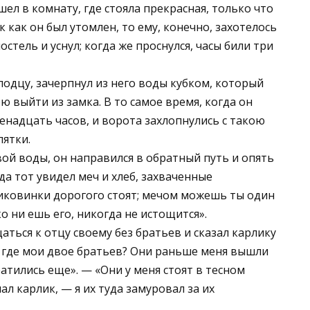
ел в комнату, где стояла прекрасная, только что
 как он был утомлен, то ему, конечно, захотелось
остель и уснул; когда же проснулся, часы били три
олодцу, зачерпнул из него воды кубком, который
ю выйти из замка. В то самое время, когда он
енадцать часов, и ворота захлопнулись с такою
пятки.
ой воды, он направился в обратный путь и опять
а тот увидел меч и хлеб, захваченные
 диковинки дорогого стоят; мечом можешь ты один
ко ни ешь его, никогда не истощится».
аться к отцу своему без братьев и сказал карлику
, где мои двое братьев? Они раньше меня вышли
атились еще». — «Они у меня стоят в тесном
л карлик, — я их туда замуровал за их