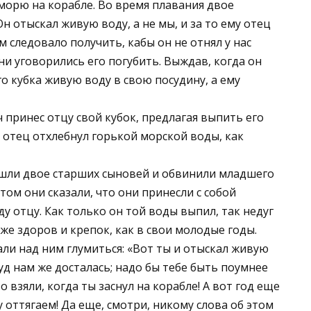
морю на корабле. Во время плавания двое
н отыскал живую воду, а не мы, и за то ему отец
м следовало получить, кабы он не отнял у нас
ни уговорились его погубить. Выждав, когда он
го кубка живую воду в свою посудину, а ему
принес отцу свой кубок, предлагая выпить его
о отец отхлебнул горькой морской воды, как
ришли двое старших сыновей и обвинили младшего
том они сказали, что они принесли с собой
у отцу. Как только он той воды выпил, так недуг
к же здоров и крепок, как в свои молодые годы.
али над ним глумиться: «Вот ты и отыскал живую
руд нам же досталась; надо бы тебе быть поумнее
о взяли, когда ты заснул на корабле! А вот год еще
у оттягаем! Да еще, смотри, никому слова об этом