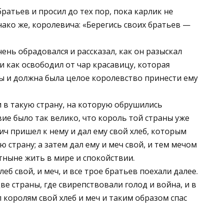
ратьев и просил до тех пор, пока карлик не
нако же, королевича: «Берегись своих братьев —
чень обрадовался и рассказал, как он разыскал
и как освободил от чар красавицу, которая
ы и должна была целое королевство принести ему
и в такую страну, на которую обрушились
вие было так велико, что король той страны уже
ич пришел к нему и дал ему свой хлеб, которым
 страну; а затем дал ему и меч свой, и тем мечом
тныне жить в мире и спокойствии.
леб свой, и меч, и все трое братьев поехали далее.
ве страны, где свирепствовали голод и война, и в
 королям свой хлеб и меч и таким образом спас