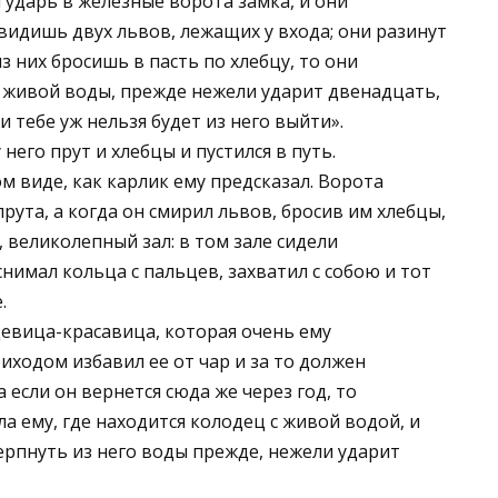
ударь в железные ворота замка, и они
видишь двух львов, лежащих у входа; они разинут
из них бросишь в пасть по хлебцу, то они
 живой воды, прежде нежели ударит двенадцать,
и тебе уж нельзя будет из него выйти».
него прут и хлебцы и пустился в путь.
ом виде, как карлик ему предсказал. Ворота
ута, а когда он смирил львов, бросив им хлебцы,
 великолепный зал: в том зале сидели
нимал кольца с пальцев, захватил с собою и тот
.
девица-красавица, которая очень ему
риходом избавил ее от чар и за то должен
а если он вернется сюда же через год, то
ла ему, где находится колодец с живой водой, и
ерпнуть из него воды прежде, нежели ударит