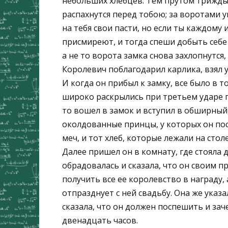
небольших хлебцев. Тем прутом трижды 
распахнутся перед тобою; за воротами у
на тебя свои пасти, но если ты каждому 
присмиреют, и тогда спеши добыть себе
а не то ворота замка снова захлопнутся, 
Королевич поблагодарил карлика, взял у 
И когда он прибыл к замку, все было в т
широко раскрылись при третьем ударе пр
то вошел в замок и вступил в обширный,
околдованные принцы, у которых он пос
меч, и тот хлеб, которые лежали на столе
Далее пришел он в комнату, где стояла 
обрадовалась и сказала, что он своим п
получить все ее королевство в награду, 
отпразднует с ней свадьбу. Она же указа
сказала, что он должен поспешить и зач
двенадцать часов.