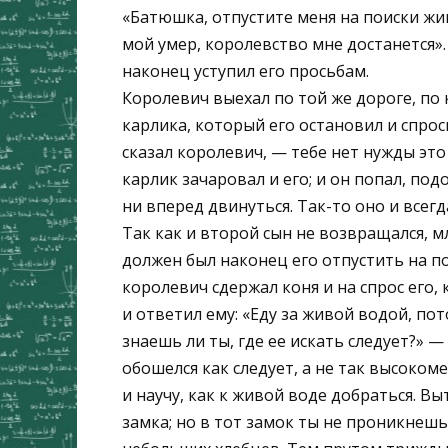
«Батюшка, отпустите меня на поиски жив
мой умер, королевство мне достанется». 
наконец уступил его просьбам.
Королевич выехал по той же дороге, по 
карлика, который его остановил и спрос
сказал королевич, — тебе нет нужды это 
карлик зачаровал и его; и он попал, под
ни вперед двинуться. Так-то оно и всегд
Так как и второй сын не возвращался, м
должен был наконец его отпустить на п
королевич сдержал коня и на спрос его, 
и ответил ему: «Еду за живой водой, пот
знаешь ли ты, где ее искать следует?» —
обошелся как следует, а не так высокоме
и научу, как к живой воде добраться. В
замка; но в тот замок ты не проникнешь,