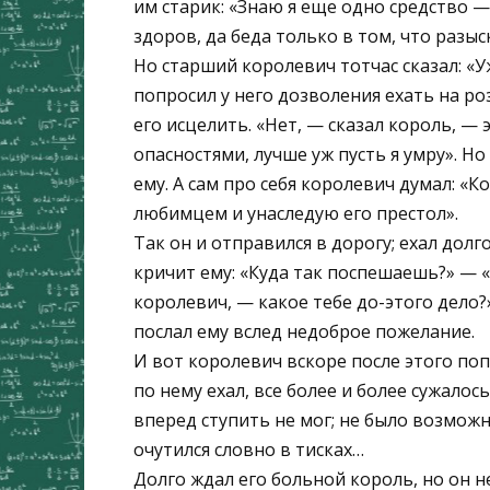
им старик: «Знаю я еще одно средство —
здоров, да беда только в том, что разыс
Но старший королевич тотчас сказал: «У
попросил у него дозволения ехать на ро
его исцелить. «Нет, — сказал король, 
опасностями, лучше уж пусть я умру». Но
ему. А сам про себя королевич думал: «К
любимцем и унаследую его престол».
Так он и отправился в дорогу; ехал долг
кричит ему: «Куда так поспешаешь?» — 
королевич, — какое тебе до-этого дело?»
послал ему вслед недоброе пожелание.
И вот королевич вскоре после этого поп
по нему ехал, все более и более сужалос
вперед ступить не мог; не было возможн
очутился словно в тисках…
Долго ждал его больной король, но он н