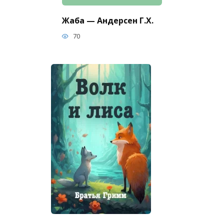
Жаба — Андерсен Г.Х.
70