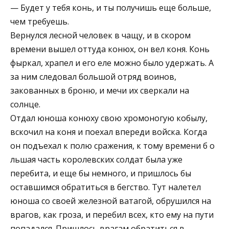
— Будет у тебя конь, и ты получишь еще больше,
чем требуешь.
Вернулся лесной человек в чащу, и в скором
времени вышел оттуда конюх, он вел коня. Конь
фыркал, храпел и его еле можно было удержать. А
за ним следовал большой отряд воинов,
закованных в броню, и мечи их сверкали на
солнце.
Отдал юноша конюху свою хромоногую кобылу,
вскочил на коня и поехал впереди войска. Когда
он подъехал к полю сражения, к тому времени б о
льшая часть королевских солдат была уже
перебита, и еще бы немного, и пришлось бы
оставшимся обратиться в бегство. Тут налетел
юноша со своей железной ватагой, обрушился на
врагов, как гроза, и перебил всех, кто ему на пути
попадался. Пришлось врагам обратиться в