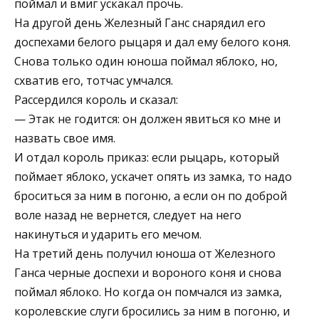
поймал и вмиг ускакал прочь.
На другой день Железный Ганс снарядил его
доспехами белого рыцаря и дал ему белого коня.
Снова только один юноша поймал яблоко, но,
схватив его, тотчас умчался.
Рассердился король и сказал:
— Этак не годится: он должен явиться ко мне и
назвать свое имя.
И отдал король приказ: если рыцарь, который
поймает яблоко, ускачет опять из замка, то надо
броситься за ним в погоню, а если он по доброй
воле назад не вернется, следует на него
накинуться и ударить его мечом.
На третий день получил юноша от Железного
Ганса черные доспехи и вороного коня и снова
поймал яблоко. Но когда он помчался из замка,
королевские слуги бросились за ним в погоню, и