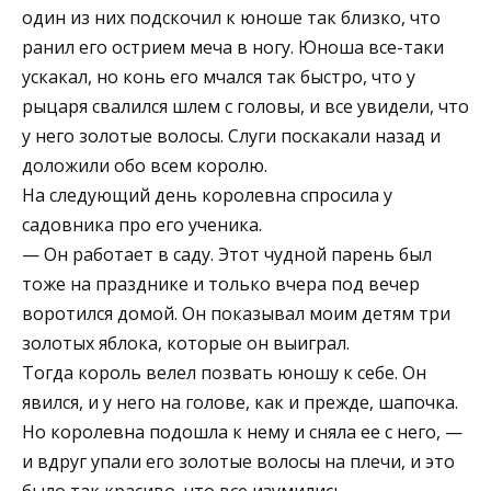
один из них подскочил к юноше так близко, что
ранил его острием меча в ногу. Юноша все-таки
ускакал, но конь его мчался так быстро, что у
рыцаря свалился шлем с головы, и все увидели, что
у него золотые волосы. Слуги поскакали назад и
доложили обо всем королю.
На следующий день королевна спросила у
садовника про его ученика.
— Он работает в саду. Этот чудной парень был
тоже на празднике и только вчера под вечер
воротился домой. Он показывал моим детям три
золотых яблока, которые он выиграл.
Тогда король велел позвать юношу к себе. Он
явился, и у него на голове, как и прежде, шапочка.
Но королевна подошла к нему и сняла ее с него, —
и вдруг упали его золотые волосы на плечи, и это
было так красиво, что все изумились.