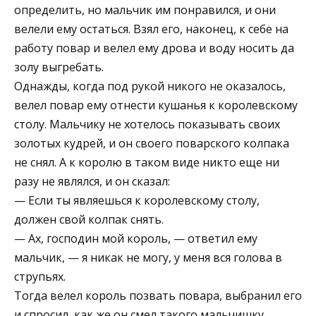
определить, но мальчик им понравился, и они
велели ему остаться. Взял его, наконец, к себе на
работу повар и велел ему дрова и воду носить да
золу выгребать.
Однажды, когда под рукой никого не оказалось,
велел повар ему отнести кушанья к королевскому
столу. Мальчику не хотелось показывать своих
золотых кудрей, и он своего поварского колпака
не снял. А к королю в таком виде никто еще ни
разу не являлся, и он сказал:
— Если ты являешься к королевскому столу,
должен свой колпак снять.
— Ах, господин мой король, — ответил ему
мальчик, — я никак не могу, у меня вся голова в
струпьях.
Тогда велел король позвать повара, выбранил его
и спросил, как же он смел такого мальчишку