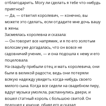
отблагодарить. Могу ли сделать я тебе что-нибудь
приятное?
— Да, — ответил королевич, — конечно, вы
можете это сделать, если отдадите мне дочь вашу
в жены.
Засмеялась королевна и сказала:
— Он говорит все напрямик, и я по его золотым
волосам уже догадалась, что он вовсе не
садовничий ученик, — и она подошла к нему и его
поцеловала.
На свадьбу прибыли отец и мать королевича, они
были в великой радости, ведь они потеряли
всякую надежду увидеть когда-нибудь своего
милого сына. Когда все сидели на свадебном пиру,
вдруг музыка умолкла, распахнулись двери, и
вошел статный король с большою свитой. Он
подошел к юноше, обнял его и сказал: