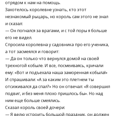
отрядом к нам на помощь.
Захотелось королевне узнать, кто этот
незнакомый рыцарь, но король сам этого не знал
и сказал:
— Он погнался за врагами, и с той поры я больше
его не видел.
Спросила королевна у садовника про его ученика,
а тот засмеялся и говорит:
— Да он только что вернулся домой на своей
трехногой кобыле. И все, посмеиваясь, кричали
ему: «Вот и подъехала наша заморенная кобыла!»
И спрашивали: «А за каким это плетнем ты
отсиживался да спал?» Но он отвечал: «Я совершил
подвиг, и без меня плохо пришлось бы». Но над
ним еще больше смеялись.
Сказал король своей дочери:
— Я велю устроить большой праздник, он должен