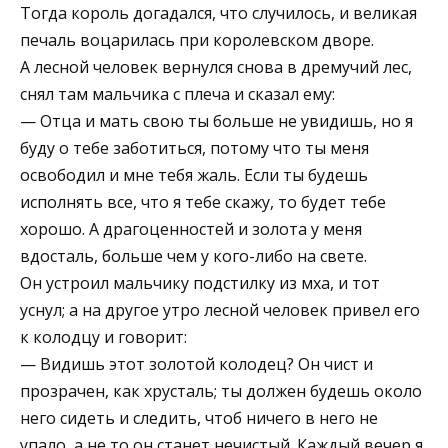
Тогда король догадался, что случилось, и великая
печаль воцарилась при королевском дворе.
А лесной человек вернулся снова в дремучий лес,
снял там мальчика с плеча и сказал ему:
— Отца и мать свою ты больше не увидишь, но я
буду о тебе заботиться, потому что ты меня
освободил и мне тебя жаль. Если ты будешь
исполнять все, что я тебе скажу, то будет тебе
хорошо. А драгоценностей и золота у меня
вдосталь, больше чем у кого-либо на свете.
Он устроил мальчику подстилку из мха, и тот
уснул; а на другое утро лесной человек привел его
к колодцу и говорит:
— Видишь этот золотой колодец? Он чист и
прозрачен, как хрусталь; ты должен будешь около
него сидеть и следить, чтоб ничего в него не
упало, а не то он станет нечистый. Каждый вечер я