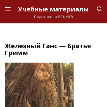
Перейти
Учебные материалы
к
содержанию
Подготовка к ЕГЭ, ОГЭ
Железный Ганс — Братья
Гримм