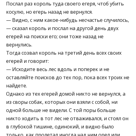
Послал раз король туда своего егеря, чтоб убить
косулю, но егерь назад не вернулся.
— Видно, с ним какое-нибудь несчастье случилось,
— сказал король и послал на другой день двух
егерей на поиски его; они тоже назад не
вернулись.
Тогда созвал король на третий день всех своих
егерей и говорит:
— Исходите весь лес вдоль и поперек и не
оставляйте поисков до тех пор, пока всех троих не
найдете.
Однако из тех егерей домой никто не вернулся, а
из своры собак, которых они взяли с собой, ни
одной больше не видели. С той поры больше
никто ходить в тот лес не отваживался, и стоял он
в глубокой тишине, одинокий, и видно было
только, как пролетал иногда над ним орел или