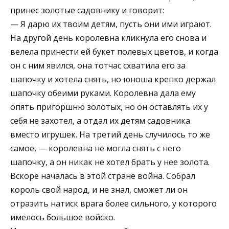
принес золотые садовнику и говорит:
— Я дарю их твоим детям, пусть они ими играют.
На другой день королевна кликнула его снова и
велела принести ей букет полевых цветов, и когда
он с ним явился, она тотчас схватила его за
шапочку и хотела снять, но юноша крепко держал
шапочку обеими руками. Королевна дала ему
опять пригоршню золотых, но он оставлять их у
себя не захотел, а отдал их детям садовника
вместо игрушек. На третий день случилось то же
самое, — королевна не могла снять с него
шапочку, а он никак не хотел брать у нее золота.
Вскоре началась в этой стране война. Собрал
король свой народ, и не знал, сможет ли он
отразить натиск врага более сильного, у которого
имелось большое войско.