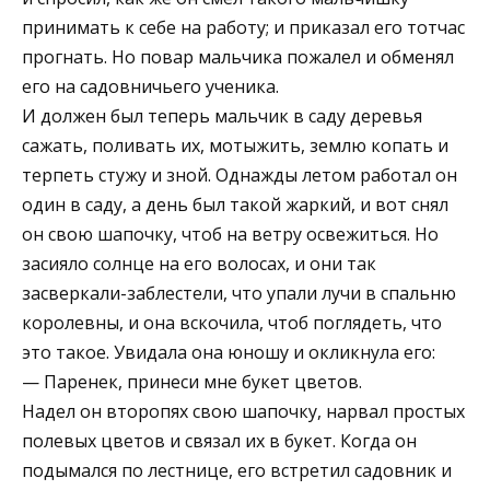
принимать к себе на работу; и приказал его тотчас
прогнать. Но повар мальчика пожалел и обменял
его на садовничьего ученика.
И должен был теперь мальчик в саду деревья
сажать, поливать их, мотыжить, землю копать и
терпеть стужу и зной. Однажды летом работал он
один в саду, а день был такой жаркий, и вот снял
он свою шапочку, чтоб на ветру освежиться. Но
засияло солнце на его волосах, и они так
засверкали-заблестели, что упали лучи в спальню
королевны, и она вскочила, чтоб поглядеть, что
это такое. Увидала она юношу и окликнула его:
— Паренек, принеси мне букет цветов.
Надел он второпях свою шапочку, нарвал простых
полевых цветов и связал их в букет. Когда он
подымался по лестнице, его встретил садовник и