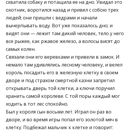
схватила собаку и потащила ее на дно. Увидал это
охотник, воротился назад и привел с собою трех
людей; они пришли с ведрами и начали
вычерпывать воду. Вот уже показалось дно; и
видят они — лежит там дикий человек, тело у него
все рыжее, как ржавое железо, а волосы висят до
самых колен.
Связали они его веревками и привели в замок. И
немало там удивлялись лесному человеку, и велел
король посадить его в железную клетку в своем
дворе и под страхом смертной казни запретил
открывать дверь той клетки, а ключи поручил
хранить самой королеве. С той поры каждый мог
ходить в тот лес спокойно.
Был у короля сын восьми лет. Играл он раз во
дворе, и во время игры попал его золотой мяч в
клетку. Подбежал мальчик к клетке и говорит: