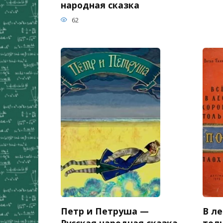
народная сказка
62
Петр и Петруша —
В ле
Русская народная сказка
тол