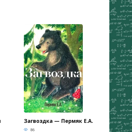
я
Загвоздка — Пермяк Е.А.
86