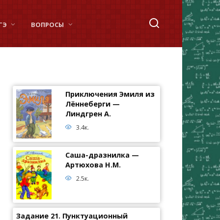
ГЭ
ВОПРОСЫ
Приключения Эмиля из
Лённеберги —
Линдгрен А.
3.4к.
Саша-дразнилка —
Артюхова Н.М.
2.5к.
Задание 21. Пунктуационный