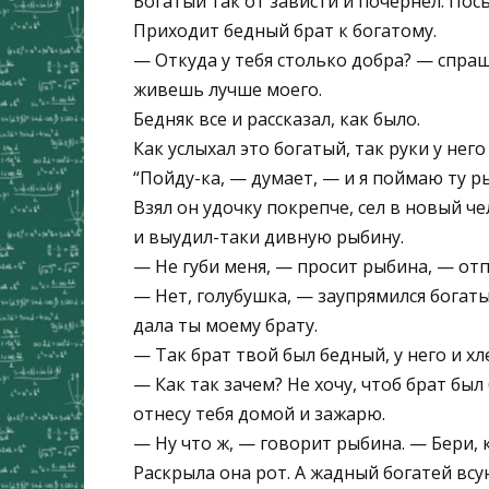
Богатый так от зависти и почернел. Пос
Приходит бедный брат к богатому.
— Откуда у тебя столько добра? — спраш
живешь лучше моего.
Бедняк все и рассказал, как было.
Как услыхал это богатый, так руки у него
“Пойду-ка, — думает, — и я поймаю ту р
Взял он удочку покрепче, сел в новый че
и выудил-таки дивную рыбину.
— Не губи меня, — просит рыбина, — отп
— Нет, голубушка, — заупрямился богаты
дала ты моему брату.
— Так брат твой был бедный, у него и хл
— Как так зачем? Не хочу, чтоб брат был
отнесу тебя домой и зажарю.
— Ну что ж, — говорит рыбина. — Бери, 
Раскрыла она рот. А жадный богатей всун