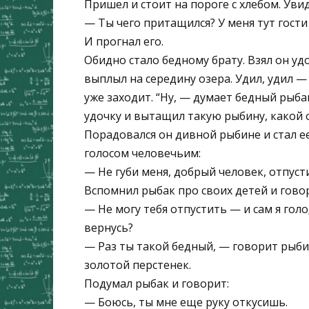
Пришел и стоит на пороге с хлебом. Увид
— Ты чего притащился? У меня тут гости 
И прогнал его.
Обидно стало бедному брату. Взял он уд
выплыл на середину озера. Удил, удил — 
уже заходит. “Ну, — думает бедный рыбак
удочку и вытащил такую рыбину, какой о
Порадовался он дивной рыбине и стал ее
голосом человечьим:
— Не губи меня, добрый человек, отпусти
Вспомнил рыбак про своих детей и гово
— Не могу тебя отпустить — и сам я голо
вернусь?
— Раз ты такой бедный, — говорит рыбин
золотой перстенек.
Подумал рыбак и говорит:
— Боюсь, ты мне еще руку откусишь.