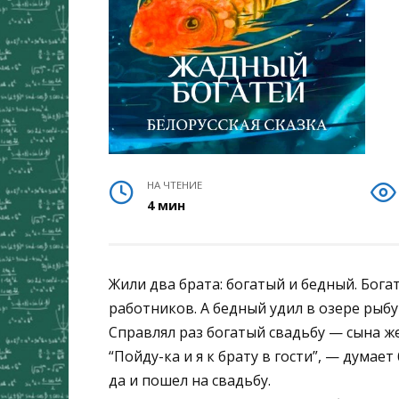
НА ЧТЕНИЕ
4 мин
Жили два брата: богатый и бедный. Богат
работников. А бедный удил в озере рыбу
Справлял раз богатый свадьбу — сына же
“Пойду-ка и я к брату в гости”, — думает
да и пошел на свадьбу.