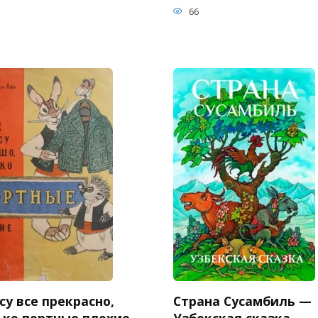
66
су все прекрасно,
Страна Сусамбиль —
ько портные плохие
Узбекская сказка