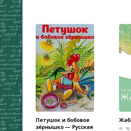
Петушок и бобовое
Жаба
зёрнышко — Русская
70