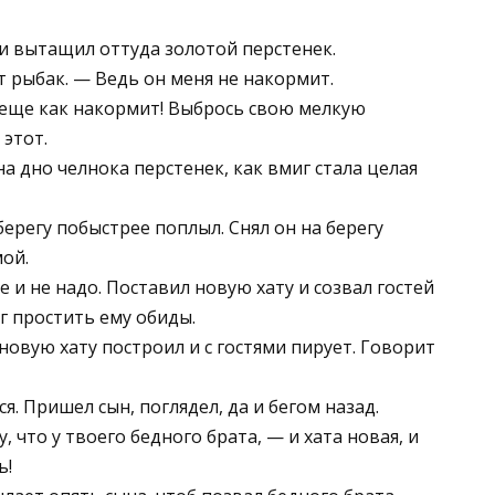
 и вытащил оттуда золотой перстенек.
т рыбак. — Ведь он меня не накормит.
 еще как накормит! Выбрось свою мелкую
 этот.
на дно челнока перстенек, как вмиг стала целая
берегу побыстрее поплыл. Снял он на берегу
мой.
е и не надо. Поставил новую хату и созвал гостей
ог простить ему обиды.
новую хату построил и с гостями пирует. Говорит
ся. Пришел сын, поглядел, да и бегом назад.
, что у твоего бедного брата, — и хата новая, и
ь!