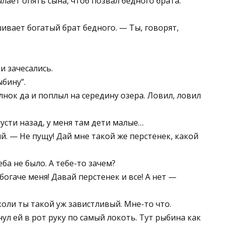
ылает опять сына, чтоб позвал бедного брата.
ивает богатый брат бедного. — Ты, говорят,
 и зачесались.
ыбину”.
лнок да и поплыл на середину озера. Ловил, ловил
усти назад, у меня там дети малые…
й. — Не пущу! Дай мне такой же перстенек, какой
еба не было. А тебе-то зачем?
 богаче меня! Давай перстенек и все! А нет —
коли ты такой уж завистливый. Мне-то что.
ул ей в рот руку по самый локоть. Тут рыбина как