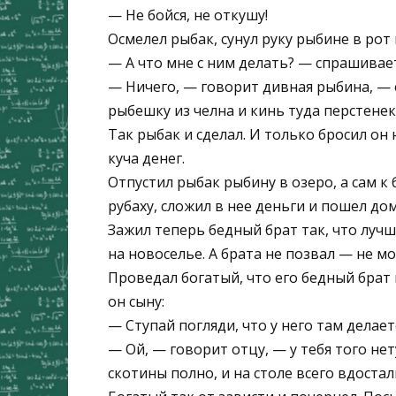
— Не бойся, не откушу!
Осмелел рыбак, сунул руку рыбине в рот
— А что мне с ним делать? — спрашивае
— Ничего, — говорит дивная рыбина, —
рыбешку из челна и кинь туда перстенек
Так рыбак и сделал. И только бросил он 
куча денег.
Отпустил рыбак рыбину в озеро, а сам к 
рубаху, сложил в нее деньги и пошел до
Зажил теперь бедный брат так, что лучш
на новоселье. А брата не позвал — не м
Проведал богатый, что его бедный брат 
он сыну:
— Ступай погляди, что у него там делает
— Ой, — говорит отцу, — у тебя того нету
скотины полно, и на столе всего вдостал