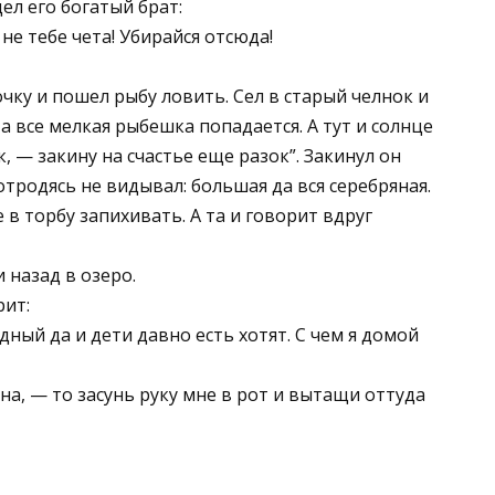
ел его богатый брат:
не тебе чета! Убирайся отсюда!
очку и пошел рыбу ловить. Сел в старый челнок и
а все мелкая рыбешка попадается. А тут и солнце
, — закину на счастье еще разок”. Закинул он
тродясь не видывал: большая да вся серебряная.
 в торбу запихивать. А та и говорит вдруг
 назад в озеро.
рит:
дный да и дети давно есть хотят. С чем я домой
а, — то засунь руку мне в рот и вытащи оттуда