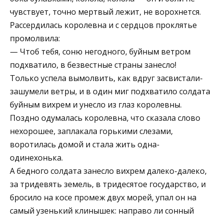
чувствует, точно мертвый лежит, не ворохнется.
Рассердилась королевна и с сердцов проклятье
промолвила:
— Чтоб тебя, соню негодного, буйным ветром
подхватило, в безвестные страны занесло!
Только успела вымолвить, как вдруг засвистали-
зашумели ветры, и в один миг подхватило солдата
буйным вихрем и унесло из глаз королевны.
Поздно одумалась королевна, что сказала слово
нехорошее, заплакала горькими слезами,
воротилась домой и стала жить одна-
одинехонька.
А бедного солдата занесло вихрем далеко-далеко,
за тридевять земель, в тридесятое государство, и
бросило на косе промеж двух морей, упал он на
самый узенький клинышек: направо ли сонный