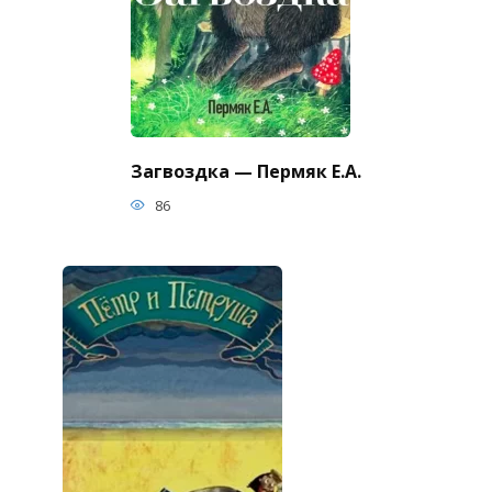
Загвоздка — Пермяк Е.А.
86