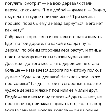
погулять, смотрит — на всех деревьях стали
верхушки сохнуть. “Не к добру! — думает. — Видно,
с мужем что худое приключилося! Три месяца
прошло, пора бы ему и назад вернуться, а его нет
как нету!”
Собралась королевна и поехала его разыскивать.
Едет по той дороге, по какой и солдат путь
держал, по обеим сторонам леса растут, и птицы
поют, и заморские коты сказки мурлыкают.
Доезжает до того места, что деревьев не стало
больше — извивается дорога по чистому полю, и
думает: “Куда ж он девался? Не сквозь землю же
провалился!” Глядь — стоит в сторонке такое же
чудное дерево и лежит под ним ее милый друг.
Подбежала к нему и ну толкать-будить — нет, не
просыпается, принялась щипать его, колоть под
бока булавками, колола, колола — он и боли не