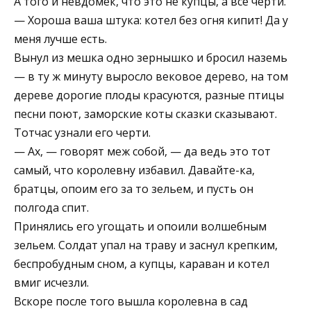
А того и невдомек, что это не купцы, а все черти.
— Хороша ваша штука: котел без огня кипит! Да у
меня лучше есть.
Вынул из мешка одно зернышко и бросил наземь
— в ту ж минуту выросло вековое дерево, на том
дереве дорогие плоды красуются, разные птицы
песни поют, заморские коты сказки сказывают.
Тотчас узнали его черти.
— Ах, — говорят меж собой, — да ведь это тот
самый, что королевну избавил. Давайте-ка,
братцы, опоим его за то зельем, и пусть он
полгода спит.
Принялись его угощать и опоили волшебным
зельем. Солдат упал на траву и заснул крепким,
беспробудным сном, а купцы, караван и котел
вмиг исчезли.
Вскоре после того вышла королевна в сад