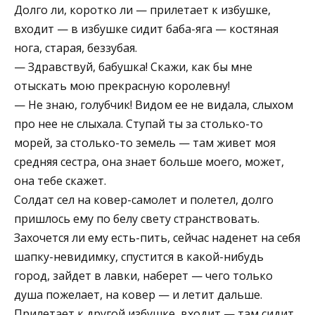
Долго ли, коротко ли — прилетает к избушке,
входит — в избушке сидит баба-яга — костяная
нога, старая, беззубая.
— Здравствуй, бабушка! Скажи, как бы мне
отыскать мою прекрасную королевну!
— Не знаю, голубчик! Видом ее не видала, слыхом
про нее не слыхала. Ступай ты за столько-то
морей, за столько-то земель — там живет моя
средняя сестра, она знает больше моего, может,
она тебе скажет.
Солдат сел на ковер-самолет и полетел, долго
пришлось ему по белу свету странствовать.
Захочется ли ему есть-пить, сейчас наденет на себя
шапку-невидимку, спустится в какой-нибудь
город, зайдет в лавки, наберет — чего только
душа пожелает, на ковер — и летит дальше.
Прилетает к другой избушке, входит — там сидит