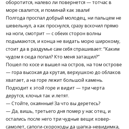
оборотится, налево ли повернется — тотчас в
море свалится, и поминай как звали!
Полгода проспал добрый молодец, ни пальцем не
шевельнул, а как проснулся, сразу вскочил прямо
на ноги, смотрит — с обеих сторон волны
подымаются, и конца не видать морю широкому,
стоит да в раздумье сам себя спрашивает: “Каким
чудом я сюда попал? Кто меня затащил?”
Пошел по косе и вышел на остров, на том острове
— гора высокая да крутая, верхушкою до облаков
хватает, а на горе лежит большой камень.
Подходит к этой горе и видит — три черта
дерутся, клочья так и летят.
— Стойте, окаянные! За что вы деретесь?
— Да, вишь, третьего дня помер у нас отец, и
остались после него три чудные вещи: ковер-
самолет, сапоги-скороходы да шапка-невидимка,