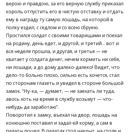
верою и правдою, за его верную службу приказал
король отпустить его в чистую отставку и отдать
ему в награду ту самую лошадь, на которой в
полку ездил, с седлом и со всею сбруею.
Простился солдат с своими товарищами и поехал
на родину, день едет, и другой, и третий… вот и
вся неделя прошла, и другая, и третья — не
хватает у солдата денег, нечем кормить ни себя,
ни лошади, а до дому далеко-далеко! Видит, что
дело-то больно плохо, сильно есть хочется, стал
по сторонам глазеть и увидел в стороне большой
замок. “Ну-ка, — думает, — не заехать ли туда,
авось хоть на время в службу возьмут — что-
нибудь да заработаю”.
Поворотил к замку, въехал на двор, лошадь на
конюшню поставил и задал ей корму, а сам в
палаты пошел. В палатах стол накрыт, на столе и