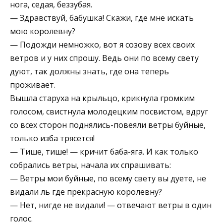
нога, седая, беззубая.
— Здравствуй, бабушка! Скажи, где мне искать
мою королевну?
— Подожди немножко, вот я созову всех своих
ветров и у них спрошу. Ведь они по всему свету
дуют, так должны знать, где она теперь
проживает.
Вышла старуха на крыльцо, крикнула громким
голосом, свистнула молодецким посвистом, вдруг
со всех сторон поднялись-повеяли ветры буйные,
только изба трясется!
— Тише, тише! — кричит баба-яга. И как только
собрались ветры, начала их спрашивать:
— Ветры мои буйные, по всему свету вы дуете, не
видали ль где прекрасную королевну?
— Нет, нигде не видали! — отвечают ветры в один
голос.