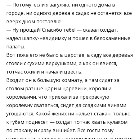
— Потому, если я загуляю, ни одного дома в
городе, ни одного дерева в садах не останется: все
вверх дном поставлю!
— Ну прощай! Спасибо тебе! — сказал солдат,
надел шапку-невидимку и пошел в белокаменные
палаты.
Вот пока его не было в царстве, в саду все деревья
стояли с сухими верхушками, а как он явился,
тотчас ожили и начали цвесть.
Входит он в большую комнату, а там сидят за
столом разные цари и царевичи, короли и
королевичи, что приехали за прекрасную
королевну свататься, сидят да сладкими винами
угощаются. Какой жених ни нальет стакан, только
к губам поднесет — солдат тотчас хвать кулаком
по стакану и сразу вышибет. Все гости тому
удивляются, а прекрасная королевна в ту ж минуту