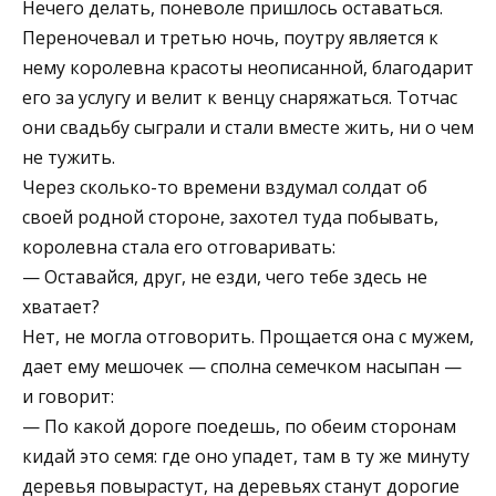
Нечего делать, поневоле пришлось оставаться.
Переночевал и третью ночь, поутру является к
нему королевна красоты неописанной, благодарит
его за услугу и велит к венцу снаряжаться. Тотчас
они свадьбу сыграли и стали вместе жить, ни о чем
не тужить.
Через сколько-то времени вздумал солдат об
своей родной стороне, захотел туда побывать,
королевна стала его отговаривать:
— Оставайся, друг, не езди, чего тебе здесь не
хватает?
Нет, не могла отговорить. Прощается она с мужем,
дает ему мешочек — сполна семечком насыпан —
и говорит:
— По какой дороге поедешь, по обеим сторонам
кидай это семя: где оно упадет, там в ту же минуту
деревья повырастут, на деревьях станут дорогие