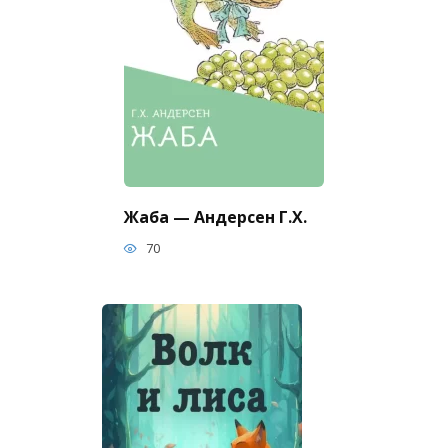
Жаба — Андерсен Г.Х.
70