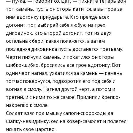
— Ну-ка, — говорит солдат, — пихните теперь вон
тот камень, пусть он с горы катится, а вы трое за
ним вдогонку приударьте. Кто прежде всех
догонит, тот выбирай себе любую из трех
диковинок, кто второй догонит, тот из двух
остальных бери, какая покажется, а затем
последняя диковинка пусть достанется третьему.
Черти пихнули камень, и покатился он с горы
шибко-шибко, бросились все трое вдогонку. Вот
один черт нагнал, ухватился за камень — камень
тотчас повернулся, подворотил его под себя и
вогнал в смолу. Нагнал другой черт, а потом и
третий, и с ними то же самое! Прилипли крепко-
накрепко к смоле.
Солдат взял под мышку сапоги-скороходы да
шапку-невидимку, сел на ковер-самолет и полетел
искать свое царство.