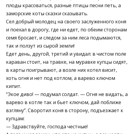
плоды красоваться, разные птицы песни петь, а
заморские коты сказки сказывать.
Сел добрый молодец на своего заслуженного коня
и поехал в дорогу, где ни едет, по обеим сторонам
семя бросает, и следом за ним леса подымаются,
так и ползут из сырой земли!
Едет день, другой, третий и увидал: в чистом поле
караван стоит, на травке, на муравке купцы сидят,
в карты поигрывают, а возле них котел висит,
хоть огня и нет под котлом, а варево ключом
кипит.
“Экое диво! — подумал солдат. — Огня не видать, а
варево в котле так и бьет ключом, дай поближе
взгляну”. Своротил коня в сторону, подъезжает к
купцам:
— Здравствуйте, господа честные!