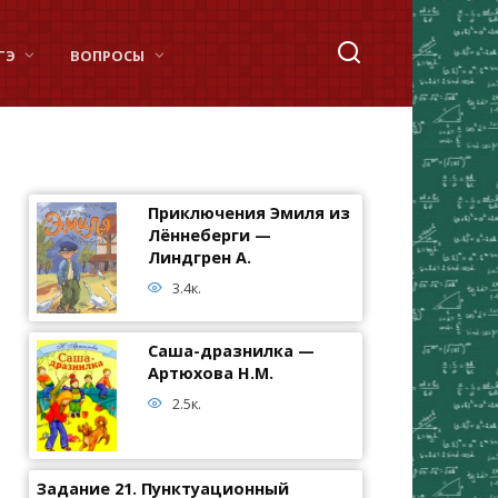
ГЭ
ВОПРОСЫ
Приключения Эмиля из
Лённеберги —
Линдгрен А.
3.4к.
Саша-дразнилка —
Артюхова Н.М.
2.5к.
Задание 21. Пунктуационный