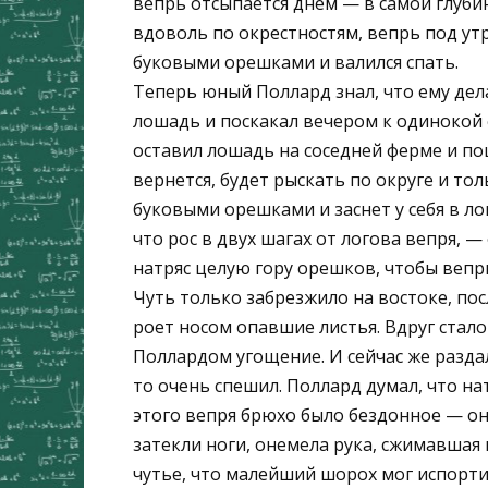
вепрь отсыпается днем — в самой глубин
вдоволь по окрестностям, вепрь под ут
буковыми орешками и валился спать.
Теперь юный Поллард знал, что ему дела
лошадь и поскакал вечером к одинокой 
оставил лошадь на соседней ферме и поше
вернется, будет рыскать по округе и то
буковыми орешками и заснет у себя в ло
что рос в двух шагах от логова вепря, —
натряс целую гору орешков, чтобы вепрь
Чуть только забрезжило на востоке, по
роет носом опавшие листья. Вдруг стало
Поллардом угощение. И сейчас же разда
то очень спешил. Поллард думал, что нат
этого вепря брюхо было бездонное — он 
затекли ноги, онемела рука, сжимавшая м
чутье, что малейший шорох мог испорти