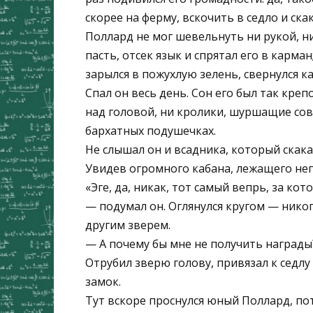
скорее на ферму, вскочить в седло и ск
Поллард не мог шевельнуть ни рукой, н
пасть, отсек язык и спрятал его в карма
зарылся в пожухлую зелень, свернулся ка
Спал он весь день. Сон его был так креп
над головой, ни кролики, шуршащие сов
бархатных подушечках.
Не слышал он и всадника, который скака
Увидев огромного кабана, лежащего неп
«Эге, да, никак, тот самый вепрь, за к
— подумал он. Оглянулся кругом — никог
другим зверем.
— А почему бы мне не получить награды? 
Отрубил зверю голову, привязал к седлу 
замок.
Тут вскоре проснулся юный Поллард, пот