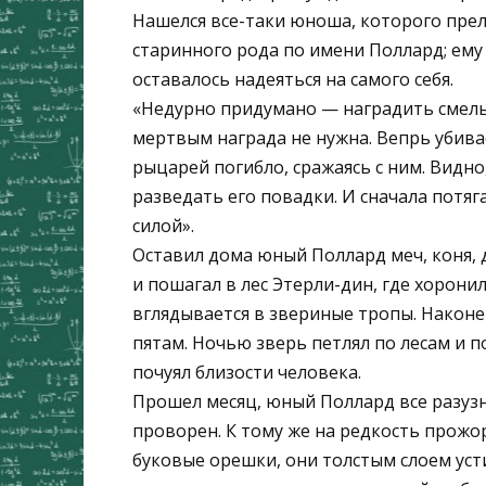
Нашелся все-таки юноша, которого пре
старинного рода по имени Поллард; ему 
оставалось надеяться на самого себя.
«Недурно придумано — наградить смельч
мертвым награда не нужна. Вепрь убива
рыцарей погибло, сражаясь с ним. Видно,
разведать его повадки. И сначала потяг
силой».
Оставил дома юный Поллард меч, коня, д
и пошагал в лес Этерли-дин, где хорони
вглядывается в звериные тропы. Наконец
пятам. Ночью зверь петлял по лесам и п
почуял близости человека.
Прошел месяц, юный Поллард все разузна
проворен. К тому же на редкость прожор
буковые орешки, они толстым слоем усти