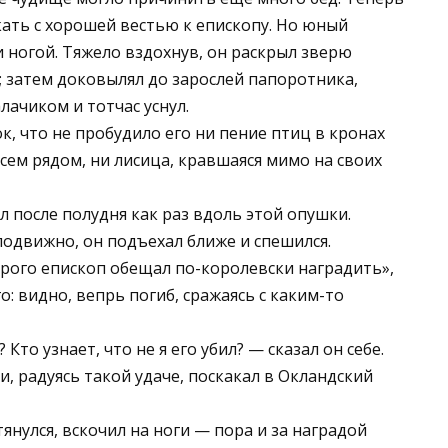
акать с хорошей вестью к епископу. Но юный
и ногой. Тяжело вздохнув, он раскрыл зверю
н; затем доковылял до зарослей папоротника,
лачиком и тотчас уснул.
ок, что не пробудило его ни пение птиц в кронах
сем рядом, ни лисица, кравшаяся мимо на своих
л после полудня как раз вдоль этой опушки.
одвижно, он подъехал ближе и спешился.
оторого епископ обещал по-королевски наградить»,
о: видно, вепрь погиб, сражаясь с каким-то
Кто узнает, что не я его убил? — сказал он себе.
и, радуясь такой удаче, поскакал в Окландский
янулся, вскочил на ноги — пора и за наградой