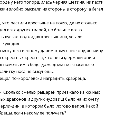
орде у него топорщилась черная щетина, из пасти
зки злобно рыскали из стороны в сторону, а бегал
 что растили крестьяне на полях, да не столько
ел всех других тварей, но больше всего
в кустах, поджидая крестьянина, устало
не уходил.
и могущественному даремскому епископу, хозяину
л окрестных крестьян, что не выдержали они и
я помочь им в беде: даже днем нет спасенья от
 калитку носа не высунешь.
обещал по-королевски наградить храбреца,
и. Сколько смелых рыцарей приезжало из южных
тых драконов и других чудовищ было на их счету.
терли-дин, в котором было, логово вепря. Какой
брецы, если некому ее получать?