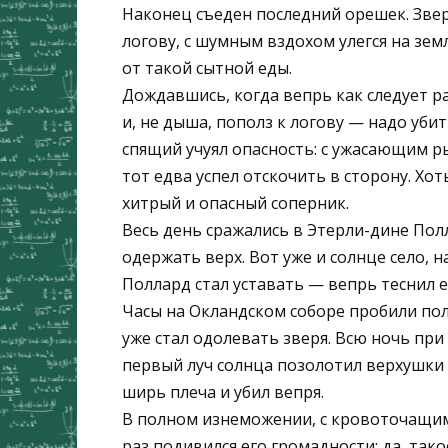
Наконец съеден последний орешек. Звер
логову, с шумным вздохом улегся на зем
от такой сытной еды.
Дождавшись, когда вепрь как следует ра
и, не дыша, пополз к логову — надо убить
спящий учуял опасность: с ужасающим р
тот едва успел отскочить в сторону. Хот
хитрый и опасный соперник.
Весь день сражались в Этерли-дине Полл
одержать верх. Вот уже и солнце село, 
Поллард стал уставать — вепрь теснил е
Часы на Окландском соборе пробили полн
уже стал одолевать зверя. Всю ночь при
первый луч солнца позолотил верхушки
ширь плеча и убил вепря.
В полном изнеможении, с кровоточащим
раз подивился его громадности: да, та