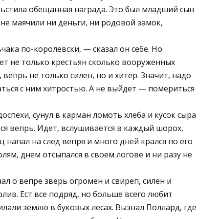
льстила обещанная награда. Это был младший сын
не маячили ни деньги, ни родовой замок,
ака по-королевски, — сказал он себе. Но
ет не только крестьян сколько вооруженных
 вепрь не только силен, но и хитер. Значит, надо
аться с ним хитростью. А не выйдет — помериться
оспехи, сунул в карман ломоть хлеба и кусок сыра
лся вепрь. Идет, вслушивается в каждый шорох,
 напал на след вепря и много дней крался по его
олям, днем отсыпался в своем логове и ни разу не
л о вепре зверь огромен и свиреп, силен и
лив. Ест все подряд, но больше всего любит
лали землю в буковых лесах. Вызнал Поллард, где