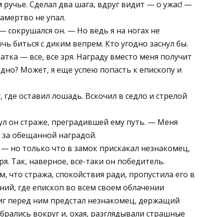
 ручье. Сделал два шага, вдруг видит — о ужас! —
замертво не упал.
— сокрушался он. — Но ведь я на ногах не
чь биться с диким вепрем. Кто угодно заснул бы.
атка — все, все зря. Награду вместо меня получит
дно? Может, я еще успею попасть к епископу и
, где оставил лошадь. Вскочил в седло и стрелой
л он страже, преградившей ему путь. — Меня
л за обещанной наградой.
 — но только что в замок прискакал незнакомец,
ря. Так, наверное, все-таки он победитель.
 что стража, спокойствия ради, пропустила его в
ний, где епископ во всем своем облачении
миг перед ним предстал незнакомец, держащий
обрались вокруг и, охая, разглядывали страшные