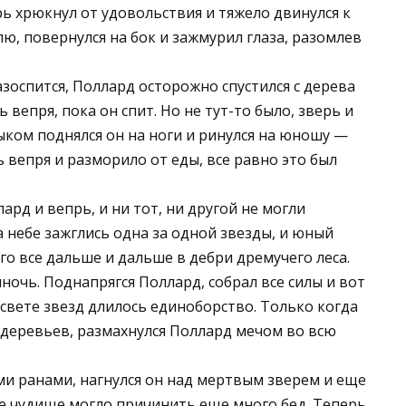
ь хрюкнул от удовольствия и тяжело двинулся к
лю, повернулся на бок и зажмурил глаза, разомлев
зоспится, Поллард осторожно спустился с дерева
 вепря, пока он спит. Но не тут-то было, зверь и
ыком поднялся он на ноги и ринулся на юношу —
ь вепря и разморило от еды, все равно это был
ард и вепрь, и ни тот, ни другой не могли
на небе зажглись одна за одной звезды, и юный
го все дальше и дальше в дебри дремучего леса.
очь. Поднапрягся Поллард, собрал все силы и вот
 свете звезд длилось единоборство. Только когда
 деревьев, размахнулся Поллард мечом во всю
и ранами, нагнулся он над мертвым зверем и еще
кое чудище могло причинить еще много бед. Теперь