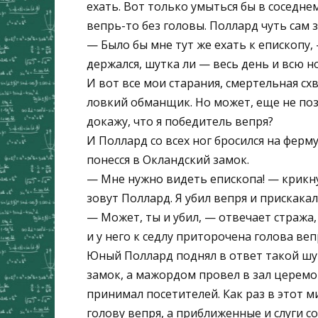
ехать. Вот только умыться бы в соседнем
вепрь-то без головы. Поллард чуть сам 
— Было бы мне тут же ехать к епископу, 
держался, шутка ли — весь день и всю но
И вот все мои старания, смертельная схв
ловкий обманщик. Но может, еще не поз
докажу, что я победитель вепря?
И Поллард со всех ног бросился на ферму
понесся в Окландский замок.
— Мне нужно видеть епископа! — крикну
зовут Поллард. Я убил вепря и прискака
— Может, ты и убил, — отвечает стража,
и у него к седлу приторочена голова веп
Юный Поллард поднял в ответ такой шум,
замок, а мажордом провел в зал церемо
принимал посетителей. Как раз в этот 
голову вепря, а приближенные и слуги с