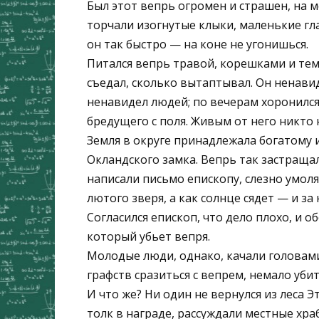
Был этот вепрь огромен и страшен, на м
торчали изогнутые клыки, маленькие гла
он так быстро — на коне не угонишься.
Питался вепрь травой, корешками и тем,
съедал, сколько вытаптывал. Он ненавид
ненавидел людей; по вечерам хоронился 
бредущего с поля. Живым от него никто 
Земля в округе принадлежала богатому 
Окландского замка. Вепрь так застраща
написали письмо епископу, слезно умоля
лютого зверя, а как солнце сядет — и за
Согласился епископ, что дело плохо, и 
который убьет вепря.
Молодые люди, однако, качали головам
графств сразиться с вепрем, немало уби
И что же? Ни один не вернулся из леса Э
толк в награде, рассуждали местные хра