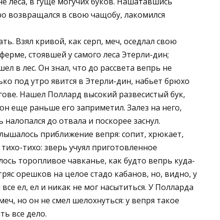
е леса, в гуще могучих буков. Нашатавшись
ро возвращался в свою чащобу, лакомился
ть. Взял кривой, как серп, меч, оседлал свою
ферме, стоявшей у самого леса Этерли-дин;
л в лес. Он знал, что до рассвета вепрь не
лько под утро явится в Этерли-дин, набьет брюхо
гове. Нашел Поллард высокий развесистый бук,
 он еще раньше его заприметил. Залез на него,
 налопался до отвала и поскорее заснул.
слышалось приближение вепря: сопит, хрюкает,
 тихо-тихо: зверь учуял приготовленное
лось торопливое чавканье, как будто вепрь куда-
ряс орешков на целое стадо кабанов, но, видно, у
все ел, ел и никак не мог насытиться. У Полларда
еч, но он не смел шелохнуться: у вепря такое
ть все дело.