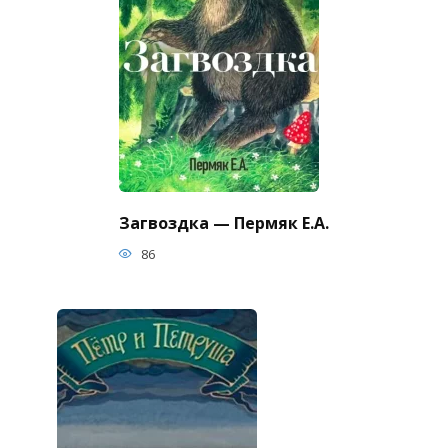
Загвоздка — Пермяк Е.А.
86