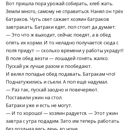
Вот пришла пора урожай собирать, хлеб жать.
Земли много, самому не справиться. Нанял он трёх
батраков. Чуть свет сажает хозяин батраков
завтракать. Батраки едят, поп стоит да думает:
— Это что ж выходит, сейчас поедят, а в обед
опять их корми. И то неладно получается: сюда с
поля придут — сколько времени у работы украдут!
В поле обед везти — лошадей гонять жалко.
Пускай уж лучше разом и пообедают.
И велел попадье обед подавать. Батракам что!
Поднатужились и съели. А поп ещё надумал.
— Раз так, пускай заодно и повечеряют.
Поставили ужин на стол.
Батраки уже и есть не могут.
— И то хорошо! — хозяин радуется. — Этот ужин
завтра с утра подадим. Зато им теперь работать
без роздыха весь день до ночи.