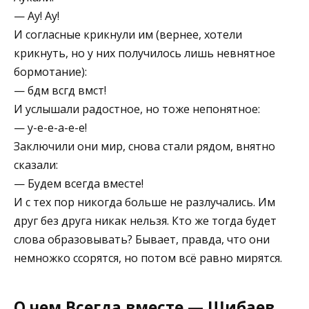
— Ау! Ау!
И согласные крикнули им (вернее, хотели
крикнуть, но у них получилось лишь невнятное
бормотание):
— бдм всгд вмст!
И услышали радостное, но тоже непонятное:
— у-е-е-а-е-е!
Заключили они мир, снова стали рядом, внятно
сказали:
— Будем всегда вместе!
И с тех пор никогда больше не разлучались. Им
друг без друга никак нельзя. Кто же тогда будет
слова образовывать? Бывает, правда, что они
немножко ссорятся, но потом всё равно мирятся.
О чем Всегда вместе — Шибаев