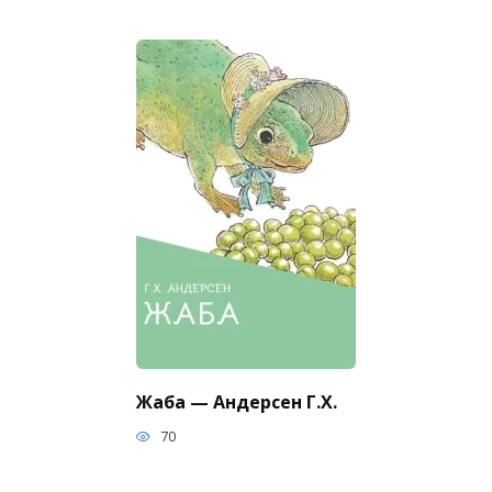
Жаба — Андерсен Г.Х.
70