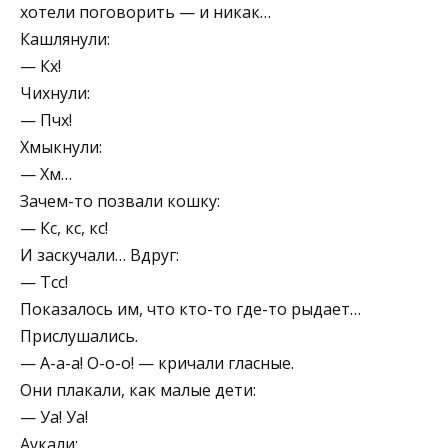
хотели поговорить — и ни­как…
Кашлянули:
— Кх!
Чихнули:
— Пчх!
Хмыкнули:
— Хм…
Зачем-то позвали кошку:
— Кс, кс, кс!
И заскучали… Вдруг:
— Тсс!
Показалось им, что кто-то где-то рыдает…
Прислушались.
— А-а-а! О-о-о! — кричали гласные.
Они плакали, как малые дети:
— Уа! Уа!
Аукали: