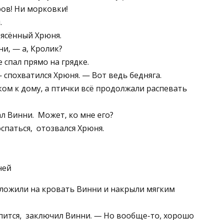
ров! Ни морковки!
.
рясённый Хрюня.
и, — а, Кролик?
 спал прямо на грядке.
— спохватился Хрюня. — Вот ведь бедняга.
ком к дому, а птички всё продолжали распевать
 Винни. ­ Может, ко мне его?
паться, ­ отозвался Хрюня.
уложили на кровать Винни и накрыли мягким
пится, ­ заключил Винни. — Но вообще-то, хорошо