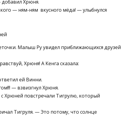
 добавил Хрюня.
кого — ням-ням ­ вкусного мёда! — улыбнулся
веточки. Малыш Ру увидел приближающихся друзей
авствуй, Хрюня! А Кенга сказала:
ответил ей Винни.
ом!!! — взвизгнул Хрюня.
 с Хрюней повстречали Тигрулю, который
ичал Тигруля. — Это потому, что солнце