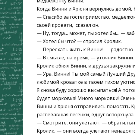
медвежонку Винни.
Когда Винни и Хрюня вернулись домой, 
— Спасибо за гостеприимство, медвежоно
своей кровати, ­ сказал он.
— Ну, тогда… может, ты хотел бы… — за
— Хотел бы что? — спросил Кролик.
— Переехать жить к Винни! — радостно 
— В смысле, на время, — уточнил Винни.
Кролик обнял Винни, и друзья закружили
— Ура, Винни! Ты мой самый Лучший Друг
любимой кроватке в твоем тихом уютном
Я снова буду хорошо высыпаться! А пото
будет морковка! Много морковки! Очень
Винни и Хрюня отправились помогать Кр
распевавшая песенки, вдруг вспорхнула
— Смотрите, они улетают, — обратил вн
Кролик, — они всегда улетают ненадолг