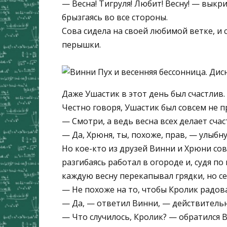
— Весна! Тигруля! Любит! Весну! — выкри
брызгаясь во все стороны.
Сова сидела на своей любимой ветке, и
перышки.
Даже Ушастик в этот день был счастлив.
Честно говоря, Ушастик был совсем не п
— Смотри, а ведь весна всех делает счас
— Да, Хрюня, ты, похоже, прав, — улыбну
Но кое-кто из друзей Винни и Хрюни сов
разгибаясь работал в огороде и, судя по
каждую весну перекапывал грядки, но с
— Не похоже на то, чтобы Кролик радова
— Да, — ответил Винни, — действитель
— Что случилось, Кролик? — обратился В