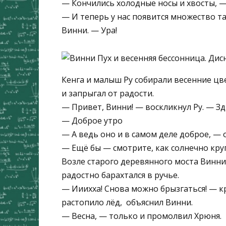
— Кончились холодные носы и хвосты, —
— И теперь у нас появится множество та
Винни. — Ура!
Кенга и малыш Ру собирали весенние ц
и запрыгал от радости.
— Привет, Винни! — воскликнул Ру. — Здр
— Доброе утро
— А ведь оно и в самом деле доброе, — 
— Ещё бы — смотрите, как солнечно круг
Возле старого деревянного моста Винни
радостно барахтался в ручье.
— Ииихха! Снова можно брызгаться! — кр
растопило лёд, ­ объяснил Винни.
— Весна, — только и промолвил Хрюня.