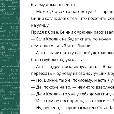
бы ему дома ночевать.
— Может, Сова что посоветует? — пред
Винни согласился с тем, что посетить С
на улицу.
Придя к Сове, Винни с Хрюней рассказал
— Если Кролик не будет спать по ночам,
неутешительный итог Винни.
— А это значит, что у нас не будет морко
Сова глубоко задумалась.
— Ага! — вдруг воскликнула она. — Я н
переехать к одному из своих Лучших Дру
— Но, Винни, ты же, по-моему, и есть Л
— Да, похоже на то, — немного взволно
— Да и Кролик-то уже у тебя дома спит, 
— И с этим не поспоришь, — согласился 
— Ну, решено, — провозгласила Сова. ­ 