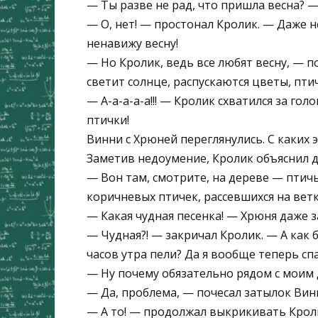
— Ты разве не рад, что пришла весна? —
— О, нет! — простонал Кролик. — Даже не
ненавижу весну!
— Но Кролик, ведь все любят весну, — 
светит солнце, распускаются цветы, пти
— А-а-а-а-а!!! — Кролик схватился за го
птички!
Винни с Хрюней переглянулись. С каких 
Заметив недоумение, Кролик объяснил д
— Вон там, смотрите, на дереве — птичь
коричневых птичек, рассевшихся на ветк
— Какая чудная песенка! — Хрюня даже 
— Чудная?! — закричал Кролик. — А как б
часов утра пели? Да я вообще теперь спа
— Ну почему обязательно рядом с моим
— Да, проблема, — почесал затылок Вин
— А то! — продолжал выкрикивать Кроли