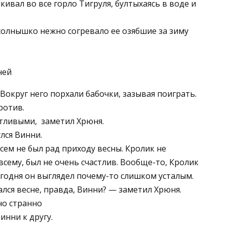
кивал во все горло Тигруля, бултыхаясь в воде и
 солнышко нежно согревало ее озябшие за зиму
 Вокруг него порхали бабочки, зазывая поиграть.
ротив.
тливыми, ­ заметил Хрюня.
лся Винни.
сем не был рад приходу весны. Кролик не
 всему, был не очень счастлив. Вообще-то, Кролик
егодня он выглядел почему-то слишком усталым.
лся весне, правда, Винни? — заметил Хрюня.
но странно
инни к другу.