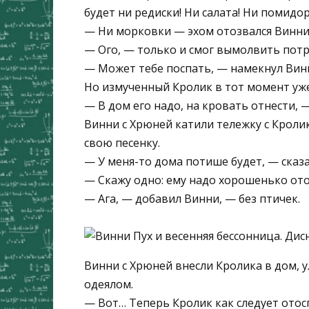
будет ни редиски! Ни салата! Ни помидо
— Ни морковки — эхом отозвался Винни
— Ого, — только и смог вымолвить пот
— Может тебе поспать, — намекнул Винн
Но измученный Кролик в тот момент уже
— В дом его надо, на кровать отнести, 
Винни с Хрюней катили тележку с Кроли
свою песенку.
— У меня-то дома потише будет, — сказал
— Скажу одно: ему надо хорошенько отос
— Ага, — добавил Винни, — без птичек.
Винни с Хрюней внесли Кролика в дом, 
одеялом.
— Вот… Теперь Кролик как следует отос