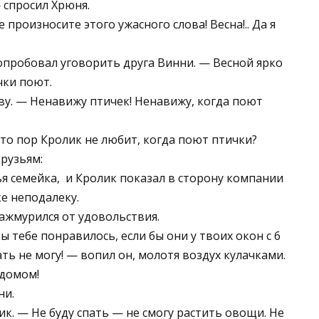
 спросил Хрюня.
 произносите этого ужасного слова! Весна!.. Да я
попробовал уговорить друга Винни. — Весной ярко
чки поют.
лову. — Ненавижу птичек! Ненавижу, когда поют
это пор Кролик не любит, когда поют птички?
рузьям:
я семейка, ­ и Кролик показал в сторону компании
е неподалеку.
зажмурился от удовольствия.
ы тебе понравилось, если бы они у твоих окон с 6
ть не могу! — вопил он, молотя воздух кулачками.
 домом!
ни.
к. — Не буду спать — не смогу растить овощи. Не