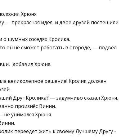
положил Хрюня.
ову — прекрасная идея, и двое друзей поспешили
и о шумных соседях Кролика.
 то он не сможет работать в огороде, — подвёл
вки, ­ добавил Хрюня.
ашла великолепное решение! Кролик должен
зей.
учший Друг Кролика? — задумчиво сказал Хрюня.
ванно произнёс Винни.
— не унимался Хрюня.
Винни.
Кролик переедет жить к своему Лучшему Другу ­