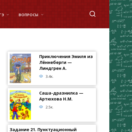
ГЭ
ВОПРОСЫ
Приключения Эмиля из
Лённеберги —
Линдгрен А.
3.4к.
Саша-дразнилка —
Артюхова Н.М.
2.5к.
Задание 21. Пунктуационный