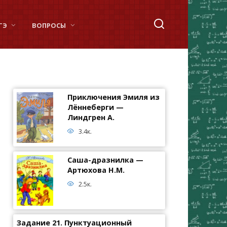
ГЭ
ВОПРОСЫ
Приключения Эмиля из
Лённеберги —
Линдгрен А.
3.4к.
Саша-дразнилка —
Артюхова Н.М.
2.5к.
Задание 21. Пунктуационный