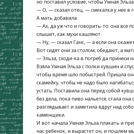
но поставил условие, чтобы Умная Эльза
— О, — сказал отец, — смекалка у нее в 
А мать добавила:
— Ах, да уж что и говорить-то: она все п
слышит, как мухи кашляют.
— Ну, — сказал Ганс, — а если она окаже
Вот сидят они за столом, обедают, а мат
— Эльза, сходи-ка в погреб да принеси н
Взяла Умная Эльза с полки кувшин и спу
чтобы время шло побыстрей. Пришла она
скамейку, чтобы не надо было нагибаться
устать. Поставила она перед собой кувш
без дела, пока пиво нальется, стала она
разглядывает и заметила вдруг над собо
каменщики.
И вот начала Умная Эльза плакать и прич
нас ребенок, и вырастет он, и пошлем мы