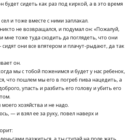
он будет сидеть как раз под киркой, а в это время
 сел и тоже вместе с ними заплакал.
никто не возвращался, и подумал он: «Пожалуй,
и мне тоже туда сходить да поглядеть, что они
— сидят они все впятером и плачут-рыдают, да так
вает он.
огда мы с тобой поженимся и будет у нас ребенок,
я, что пошлем мы его в погреб пива нацедить, а
доброго, упасть и разбить его голову и убить его
этом.
 моего хозяйства и не надо.
юсь, — и взял ее за руку, повел наверх и
орит:
 деньгами разжиться, а ты ступай на поле жать