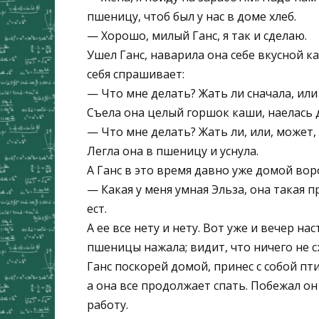
пшеницу, чтоб был у нас в доме хлеб.
— Хорошо, милый Ганс, я так и сделаю.
Ушел Ганс, наварила она себе вкусной ка
себя спрашивает:
— Что мне делать? Жать ли сначала, или 
Съела она целый горшок каши, наелась 
— Что мне делать? Жать ли, или, может,
Легла она в пшеницу и уснула.
А Ганс в это время давно уже домой воро
— Какая у меня умная Эльза, она такая 
ест.
А ее все нету и нету. Вот уже и вечер на
пшеницы нажала; видит, что ничего не с
Ганс поскорей домой, принес с собой пт
а она все продолжает спать. Побежал он 
работу.