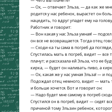
— Чего вы плачете?
— Ох, — отвечает Эльза, — да как же мне
родится у нас ребенок, вырастет он бол
нацедить, то вдруг упадет ему на голов
Работник и говорит:
— Вон какая у нас Эльза умная! — подсел
он все не возвращается. Тогда отец гов
— Сходи-ка ты сама в погреб да погляди,
Спустилась мать в погреб, видит — все т
плачут; и рассказала ей Эльза, что ее б
кирка, — будет он наливать пиво, а кирк
— Ох, какая же у нас умная Эльза! — и по
Подождал отец немного, видит — мать т
и больше хочется. Вот и говорит он:
— Надо будет мне самому в погреб сходи
Спустился он в погреб, видит — сидят вс
причиной тому Эльзин ребенок, которого