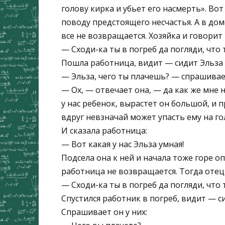
голову кирка и убьет его насмерть». Вот
поводу предстоящего несчастья. А в дом
все не возвращается. Хозяйка и говорит
— Сходи-ка ты в погреб да погляди, что 
Пошла работница, видит — сидит Эльза 
— Эльза, чего ты плачешь? — спрашивае
— Ох, — отвечает она, — да как же мне н
у нас ребенок, вырастет он большой, и 
вдруг невзначай может упасть ему на го
И сказала работница:
— Вот какая у нас Эльза умная!
Подсела она к ней и начала тоже горе оп
работница не возвращается. Тогда отец
— Сходи-ка ты в погреб да погляди, что
Спустился работник в погреб, видит — си
Спрашивает он у них: