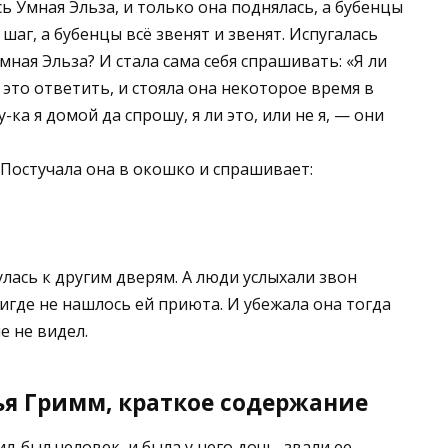
ь Умная Эльза, и только она поднялась, а бубенцы
 шаг, а бубенцы всё звенят и звенят. Испугалась
мная Эльза? И стала сама себя спрашивать: «Я ли
на это ответить, и стояла она некоторое время в
ка я домой да спрошу, я ли это, или не я, — они
 Постучала она в окошко и спрашивает:
нулась к другим дверям. А люди услыхали звон
нигде не нашлось ей приюта. И убежала она тогда
е не видел.
ья Гримм, краткое содержание
л-был человек, и была у него дочь, звали ее