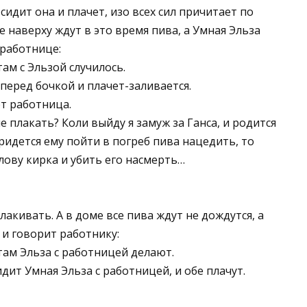
 сидит она и плачет, изо всех сил причитает по
е наверху ждут в это время пива, а Умная Эльза
 работнице:
там с Эльзой случилось.
перед бочкой и плачет-заливается.
т работница.
е плакать? Коли выйду я замуж за Ганса, и родится
придется ему пойти в погреб пива нацедить, то
лову кирка и убить его насмерть…
лакивать. А в доме все пива ждут не дождутся, а
 и говорит работнику:
 там Эльза с работницей делают.
дит Умная Эльза с работницей, и обе плачут.