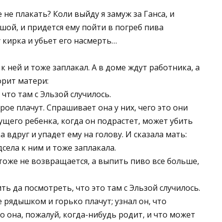
 не плакать? Коли выйду я замуж за Ганса, и
ьшой, и придется ему пойти в погреб пива
у кирка и убьет его насмерть…
 к ней и тоже заплакал. А в доме ждут работника, а
орит матери:
 что там с Эльзой случилось.
рое плачут. Спрашивает она у них, чего это они
удущего ребенка, когда он подрастет, может убить
а вдруг и упадет ему на голову. И сказала мать:
дсела к ним и тоже заплакала.
оже не возвращается, а выпить пиво все больше,
ть да посмотреть, что это там с Эльзой случилось.
е рядышком и горько плачут; узнал он, что
 она, пожалуй, когда-нибудь родит, и что может