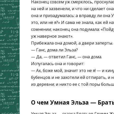
Наконец совсем уж смерклось, проснулас
на ней и зазвенели, и что ни сделает она
она и призадумалась: а вправду ли она У
это, или не я?» И сама не знала, как ей 
сомнении; наконец она подумала: «Пойду-
уж наверное знают».
Прибежала она домой, а двери заперты.
— Ганс, дома ли Эльза?
— Да, — ответил Ганс, — она дома.
Испугалась она и говорит:
— Ах, боже мой, значит это не я! — и ки
бубенцов и не захотели ей отпирать, и 
из деревни; и никто ее с той поры больш
О чем Умная Эльза — Брат
Умная Эльза — сказка Братьев Гримм. Жи