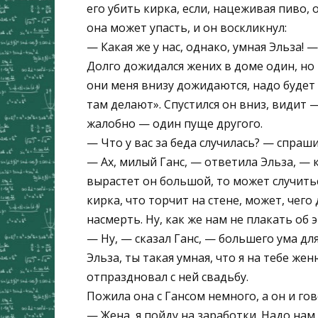
его убить кирка, если, нацеживая пиво, 
она может упасть, и он воскликнул:
— Какая же у нас, однако, умная Эльза! —
Долго дожидался жених в доме один, но 
они меня внизу дожидаются, надо будет 
там делают». Спустился он вниз, видит 
жалобно — один пуще другого.
— Что у вас за беда случилась? — спраши
— Ах, милый Ганс, — ответила Эльза, — к
вырастет он большой, то может случитьс
кирка, что торчит на стене, может, чего 
насмерть. Ну, как же нам не плакать об 
— Ну, — сказал Ганс, — большего ума для
Эльза, ты такая умная, что я на тебе жен
отпраздновал с ней свадьбу.
Пожила она с Гансом немного, а он и гов
— Жена, я пойду на заработки. Надо нам