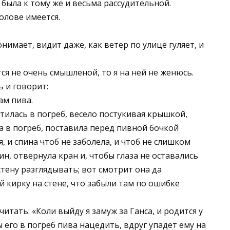
 была к тому же и весьма рассудительной.
голове имеется.
онимает, видит даже, как ветер по улице гуляет, и
тся не очень смышленой, то я на ней не женюсь.
ь и говорит:
ам пива.
стилась в погреб, весело постукивая крышкой,
 в погреб, поставила перед пивной бочкой
, и спина чтоб не заболела, и чтоб не слишком
ин, отвернула кран и, чтобы глаза не оставались
 стену разглядывать; вот смотрит она да
й кирку на стене, что забыли там по ошибке
итать: «Коли выйду я замуж за Ганса, и родится у
 его в погреб пива нацедить, вдруг упадет ему на