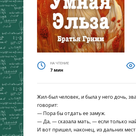
НА ЧТЕНИЕ
7 мин
Жил-был человек, и была у него дочь, зв
говорит:
— Пора бы отдать ее замуж.
— Да, — сказала мать, — если только най
И вот пришел, наконец, из дальних мест ч