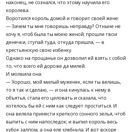
наконец, не сознался, что этому научила его
королева.
Воротился король домой и говорит своей жене:
— Зачем ты мне говоришь неправду? Отныне не
хочу я, чтоб была ты моею женой; прошли твои
денечки, ступай туда, откуда пришла, — в
крестьянскую свою избенку.
Однако на прощанье он дозволил ей взять с собой
то, что всего ей дороже да милей.
И молвила она:
— Хорошо, мой милый муженек, если ты велишь,
то я так и сделаю, — и она кинулась к нему в
объятья, стала его целовать и сказала, что
хотелось бы ей с ним как следует проститься. И
она велела принести крепкого сонного зелья, чтоб
выпить с ним напоследок; и выпил король весь
кубок залпом, а она еле хлебнула. И вот вскоре