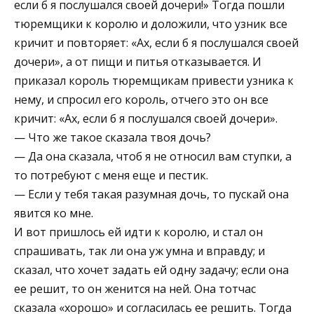
если б я послушался своей дочери!» Тогда пошли
тюремщики к королю и доложили, что узник все
кричит и повторяет: «Ах, если б я послушался своей
дочери», а от пищи и питья отказывается. И
приказал король тюремщикам привести узника к
нему, и спросил его король, отчего это он все
кричит: «Ах, если б я послушался своей дочери».
— Что же такое сказала твоя дочь?
— Да она сказала, чтоб я не относил вам ступки, а
то потребуют с меня еще и пестик.
— Если у тебя такая разумная дочь, то пускай она
явится ко мне.
И вот пришлось ей идти к королю, и стал он
спрашивать, так ли она уж умна и вправду; и
сказал, что хочет задать ей одну задачу; если она
ее решит, то он женится на ней. Она тотчас
сказала «хорошо» и согласилась ее решить. Тогда