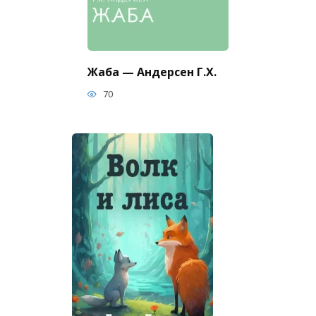
Жаба — Андерсен Г.Х.
70