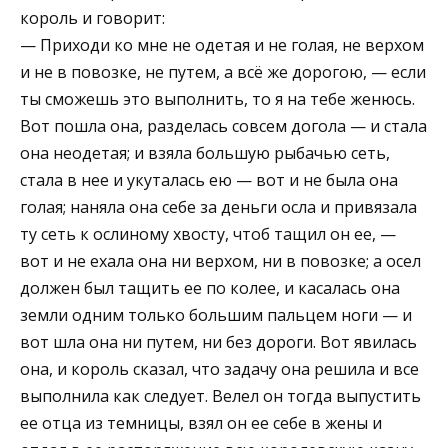
король и говорит:
— Приходи ко мне не одетая и не голая, не верхом
и не в повозке, не путем, а всё же дорогою, — если
ты сможешь это выполнить, то я на тебе женюсь.
Вот пошла она, разделась совсем догола — и стала
она неодетая; и взяла большую рыбачью сеть,
стала в нее и укуталась ею — вот и не была она
голая; наняла она себе за деньги осла и привязала
ту сеть к ослиному хвосту, чтоб тащил он ее, —
вот и не ехала она ни верхом, ни в повозке; а осел
должен был тащить ее по колее, и касалась она
земли одним только большим пальцем ноги — и
вот шла она ни путем, ни без дороги. Вот явилась
она, и король сказал, что задачу она решила и все
выполнила как следует. Велел он тогда выпустить
ее отца из темницы, взял он ее себе в жены и