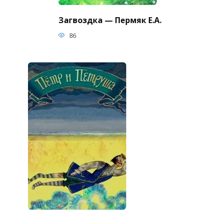
Загвоздка — Пермяк Е.А.
86