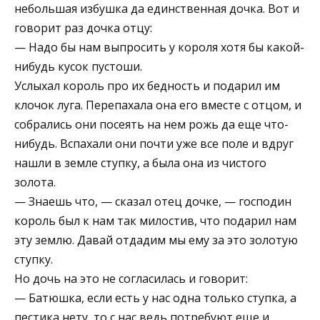
небольшая избушка да единственная дочка. Вот и
говорит раз дочка отцу:
— Надо бы нам выпросить у короля хотя бы какой-
нибудь кусок пустоши.
Услыхал король про их бедность и подарил им
клочок луга. Перепахала она его вместе с отцом, и
собрались они посеять на нем рожь да еще что-
нибудь. Вспахали они почти уже все поле и вдруг
нашли в земле ступку, а была она из чистого
золота.
— Знаешь что, — сказал отец дочке, — господин
король был к нам так милостив, что подарил нам
эту землю. Давай отдадим мы ему за это золотую
ступку.
Но дочь на это не согласилась и говорит:
— Батюшка, если есть у нас одна только ступка, а
пестика нету, то с нас ведь потребуют еще и