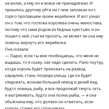
на волах, а ему он и вовсе не принадлежал. И
пришлось другому уйти ни с чем; заплакал он с
горя о пропавшем своем жеребенке. И вот узнал
он о том, что госпожа королева очень милостива,
потому что сама родом из бедных крестьян; и он
пошел к ней, стал ее просить, не может ли она ему
помочь вернуть его жеребенка.
Она сказала:
— Ладно, если ты мне пообещаешь, что меня не
выдашь, то я скажу, как надо сделать. Рано поутру,
когда король будет проезжать на развод
караулов, стань посреди улицы, где он будет
следовать, возьми большой невод и делай вид,
будто ловишь рыбу, и все продолжай тянуть сеть
и вытряхивать, будто она полна рыбы, — и она
объяснила ему, что должен он ответить, если
король станет его спрашивать.