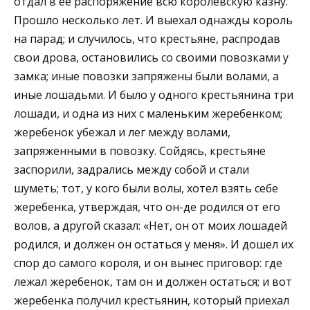
отдал в ее распоряжение всю королевскую казну.
Прошло несколько лет. И выехал однажды король
на парад; и случилось, что крестьяне, распродав
свои дрова, остановились со своими повозками у
замка; иные повозки запряжены были волами, а
иные лошадьми. И было у одного крестьянина три
лошади, и одна из них с маленьким жеребенком;
жеребенок убежал и лег между волами,
запряженными в повозку. Сойдясь, крестьяне
заспорили, задрались между собой и стали
шуметь; тот, у кого были волы, хотел взять себе
жеребенка, утверждая, что он-де родился от его
волов, а другой сказал: «Нет, он от моих лошадей
родился, и должен он остаться у меня». И дошел их
спор до самого короля, и он вынес приговор: где
лежал жеребенок, там он и должен остаться; и вот
жеребенка получил крестьянин, который приехал