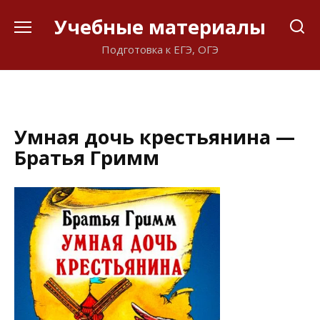
Перейти
Учебные материалы
к
содержанию
Подготовка к ЕГЭ, ОГЭ
Умная дочь крестьянина —
Братья Гримм