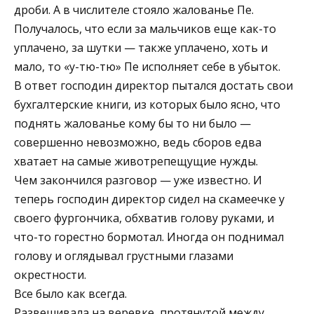
дроби. А в числителе стояло жалованье Пе.
Получалось, что если за мальчиков еще как-то
уплачено, за шутки — также уплачено, хоть и
мало, то «у-тю-тю» Пе исполняет себе в убыток.
В ответ господин директор пытался достать свои
бухгалтерские книги, из которых было ясно, что
поднять жалованье кому бы то ни было —
совершенно невозможно, ведь сборов едва
хватает на самые животрепещущие нужды.
Чем закончился разговор — уже известно. И
теперь господин директор сидел на скамеечке у
своего фургончика, обхватив голову руками, и
что-то горестно бормотал. Иногда он поднимал
голову и оглядывал грустными глазами
окрестности.
Все было как всегда.
Развешивала на веревке, протянутой между