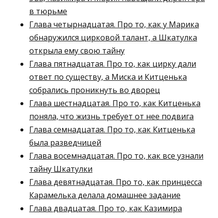
в тюрьме
Глава четырнадцатая. Про то, как у Марика
обнаружился цирковой талант, а Шкатулка
открыла ему свою тайну
Глава пятнадцатая. Про то, как цирку дали
ответ по существу, а Миска и Китценька
собрались проникнуть во дворец
Глава шестнадцатая. Про то, как Китценька
поняла, что жизнь требует от нее подвига
Глава семнадцатая. Про то, как Китценька
была разведчицей
Глава восемнадцатая. Про то, как все узнали
тайну Шкатулки
Глава девятнадцатая. Про то, как принцесса
Карамелька делала домашнее задание
Глава двадцатая. Про то, как Казимира