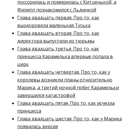
поссорилась и помирилась с Китценькой, а
Филипп познакомился с Льдинкой
Глава двадцать первая. Про то, как
выздоровела маленькая Туська
Глава двадцать вторая. Про то, как
директора выпустили из тюрьмы
Глава двадцать третья. Про то, как
принцесса Карамелька впервые попала в
цирк
Глава двадцать четвертая. Про то, как у
королевы возникли планы относительно
Марика, а третий ночной побег Карамельки
завершился катастрофой
Глава двадцать пятая. Про то, как исчезла
принцесса
Глава двадцать шестая. Про то, как у Марика
появилась версия