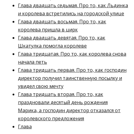
Глава двадцать седьмая. Про то, как Льдинка
и королева встретились на городской улице
Глава двадцать восьмая. Про то, как
королева пришла в цирк
Глава двадцать девятая. Про то, как
Шкатулка помогла королеве
Глава тридцатая. Про то, как королева снова
начала петь
Глава тридцать первая. Про то, как господин
директор получил таинственную посылку и
увидел свою мечту
Глава тридцать вторая. Про то, как
праздновали десятый день рождения
Марика, а господин директор отказался от
королевского предложения
Глава