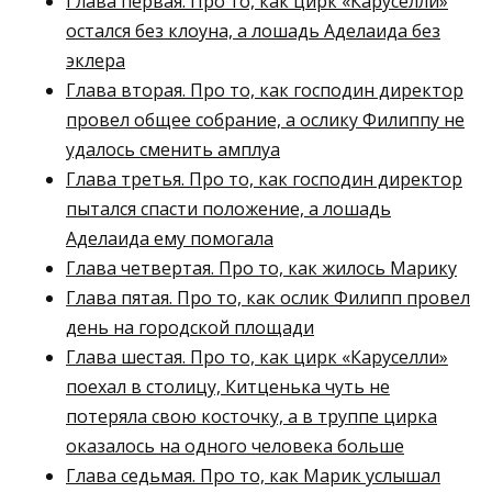
Глава первая. Про то, как цирк «Каруселли»
остался без клоуна, а лошадь Аделаида без
эклера
Глава вторая. Про то, как господин директор
провел общее собрание, а ослику Филиппу не
удалось сменить амплуа
Глава третья. Про то, как господин директор
пытался спасти положение, а лошадь
Аделаида ему помогала
Глава четвертая. Про то, как жилось Марику
Глава пятая. Про то, как ослик Филипп провел
день на городской площади
Глава шестая. Про то, как цирк «Каруселли»
поехал в столицу, Китценька чуть не
потеряла свою косточку, а в труппе цирка
оказалось на одного человека больше
Глава седьмая. Про то, как Марик услышал