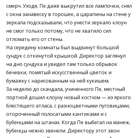
смерч. Уходя, Пе даже выкрутил все лампочки, снял
с окна занавеску в горошек, а царапины на стене у
зеркала подсказывали, что унести зеркало клоун
не смог только потому, что не хватило сил
отломать его от стены.
На середину комнаты был выдвинут большой
сундук с откинутой крышкой. Директор заглянул
на дно сундука и увидел там только обрывок
бечевки, помятый искусственный цветок и
бумажку с нарисованным на ней кукишем.
За неделю до скандала, учиненного Пе, местный
портной дошил клоуну новый костюм — из яркого
блестящего атласа, с разноцветными пуговицами,
отороченный полосатыми кантиками и с
бубенцами на штанах. Когда Пе выбегал на манеж,
бубенцы нежно звенели. Директору этот звон