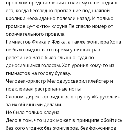
прошлом представлении столик чуть не подвел
его, когда бесследно пропавшие под шляпой
кролики неожиданно полезли назад. И только
громкое «у-тю-тю» клоуна Пе спасло номер от
окончательного провала.
Гимнастов Флика и Фляка, а также жонглера Хопа
не было видно: в это время у них как раз
репетиция. Зато было слышно: судя по
доносившимся голосам, Хоп уронил кому-то из
гимнастов на голову булаву.
Человек-оркестр Мелодиус сварил клейстер и
подклеивал растрепанные ноты.
Словом, директор видел всю труппу «Каруселли»
за их обычными делами.
Не было только клоуна.
Дело в том, что цирк может в принципе обойтись
без кого угодно: без жонглеров, без фокусников,