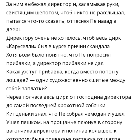
За ним выбежал директор и, заламывая руки,
свистящим шепотом, чтоб никто не расслышал,
пытался что-то сказать, оттесняя Пе назад в
дверь.
Директору очень не хотелось, чтоб весь цирк
«Каруселли» был в курсе причин скандала.
Хотя всем было понятно, что Пе попросил
прибавки, а директор прибавки не дал.
Какая уж тут прибавка, когда вместо попон у
лошадей — одни художественно сшитые между
собой заплатки?
Через полчаса весь цирк от господина директора
до самой последней крохотной собачки
Китценьки знал, что Пе собрал чемодан и ушел.
Ушел пешком, на прощанье плюнув в сторону
вагончика директора и попинав колышек, к
которому была привязана растяжка от шатра.