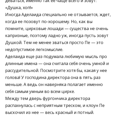
деваться, именно так ее чаще всего и зовут:
«Душка, хоп!»
Иногда Аделаида специально не отзывается, ждет,
когда ее позовут по-хорошему. Но, как вы
помните, цирковые лошади — существа не очень
капризные, поэтому ладно уж, иногда пусть зовут
Душкой. Тем не менее зваться просто Пе — это
недопустимое легкомыслие.
Аделаида еще раз подумала любимую мысль про
длинные имена — она считала себя очень умной и
рассудительной. Посмотрите хотя бы, какая у нее
голова! У господина директора она в пять раз
меньше. А ведь он наверняка полагает именно
себя самым умным во всем цирке.
Между тем дверь фургончика директора
распахнулась с неприятным треском, и клоун Пе
выскочил из нее — весь красный и потный.