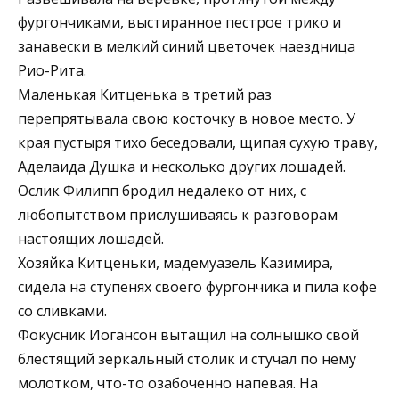
фургончиками, выстиранное пестрое трико и
занавески в мелкий синий цветочек наездница
Рио-Рита.
Маленькая Китценька в третий раз
перепрятывала свою косточку в новое место. У
края пустыря тихо беседовали, щипая сухую траву,
Аделаида Душка и несколько других лошадей.
Ослик Филипп бродил недалеко от них, с
любопытством прислушиваясь к разговорам
настоящих лошадей.
Хозяйка Китценьки, мадемуазель Казимира,
сидела на ступенях своего фургончика и пила кофе
со сливками.
Фокусник Иогансон вытащил на солнышко свой
блестящий зеркальный столик и стучал по нему
молотком, что-то озабоченно напевая. На