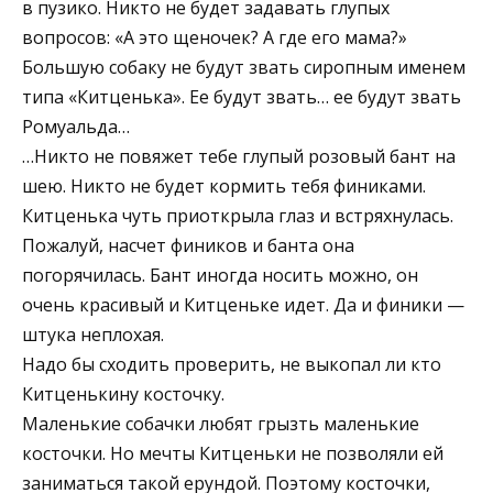
в пузико. Никто не будет задавать глупых
вопросов: «А это щеночек? А где его мама?»
Большую собаку не будут звать сиропным именем
типа «Китценька». Ее будут звать… ее будут звать
Ромуальда…
…Никто не повяжет тебе глупый розовый бант на
шею. Никто не будет кормить тебя финиками.
Китценька чуть приоткрыла глаз и встряхнулась.
Пожалуй, насчет фиников и банта она
погорячилась. Бант иногда носить можно, он
очень красивый и Китценьке идет. Да и финики —
штука неплохая.
Надо бы сходить проверить, не выкопал ли кто
Китценькину косточку.
Маленькие собачки любят грызть маленькие
косточки. Но мечты Китценьки не позволяли ей
заниматься такой ерундой. Поэтому косточки,