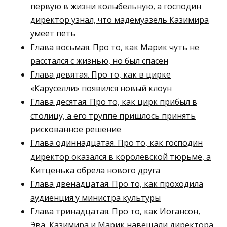
первую в жизни колыбельную, а господин
директор узнал, что мадемуазель Казимира
умеет петь
Глава восьмая. Про то, как Марик чуть не
расстался с жизнью, но был спасен
Глава девятая. Про то, как в цирке
«Каруселли» появился новый клоун
Глава десятая. Про то, как цирк прибыл в
столицу, а его труппе пришлось принять
рискованное решение
Глава одиннадцатая. Про то, как господин
директор оказался в королевской тюрьме, а
Китценька обрела нового друга
Глава двенадцатая. Про то, как проходила
аудиенция у министра культуры
Глава тринадцатая. Про то, как Иогансон,
Эва, Казимира и Марик навещали директора