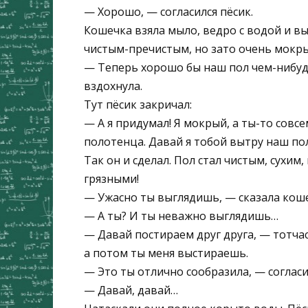
— Хорошо, — согласился пёсик.
Кошечка взяла мыло, ведро с водой и вы
чистым-пречистым, но зато очень мокр
— Теперь хорошо бы наш пол чем-нибудь
вздохнула.
Тут пёсик закричал:
— А я придумал! Я мокрый, а ты-то совсе
полотенца. Давай я тобой вытру наш пол
Так он и сделал. Пол стал чистым, сухи
грязными!
— Ужасно ты выглядишь, — сказала коше
— А ты? И ты неважно выглядишь…
— Давай постираем друг друга, — тотча
а потом ты меня выстираешь.
— Это ты отлично сообразила, — согласи
— Давай, давай…