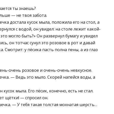
лается ты знаешь?
альше — не твоя забота.
чка достала кусок мыла, положила его на стол, а
ернулся с водой, он увидел: на столе лежит какой-
 это могло быть?» Он развернул бумагу и увидел
сь, он тотчас сунул это розовое в рот и давай
. Смотрит: у пёсика пасть полна пены, а из глаз
чень-очень розовое и очень-очень невкусное.
чка. — Ведь это мыло. Скорей напейся воды, а
кусок мыла. Его пёсик, конечно, есть не стал.
ет щётки! — спросил он.
ечка. — У тебя такая толстая мохнатая шерсть…