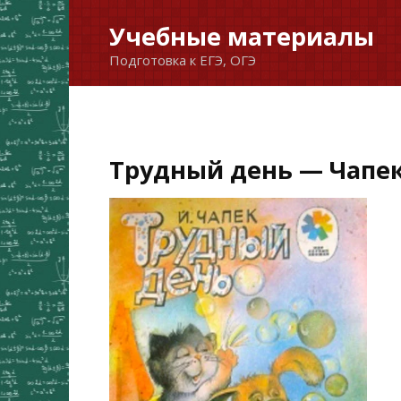
Перейти
Учебные материалы
к
Подготовка к ЕГЭ, ОГЭ
содержанию
Трудный день — Чапек