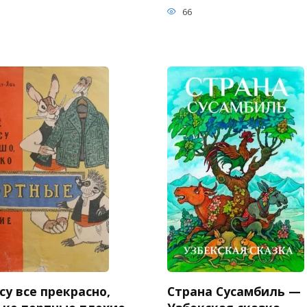
66
су все прекрасно,
Страна Сусамбиль —