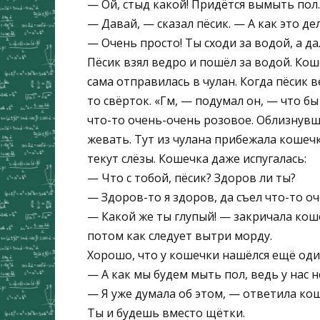
— Ой, стыд какой! Придётся вымыть пол.
— Давай, — сказал пёсик. — А как это де
— Очень просто! Ты сходи за водой, а д
Пёсик взял ведро и пошёл за водой. Коше
сама отправилась в чулан. Когда пёсик в
то свёрток. «Гм, — подумал он, — что бы
что-то очень-очень розовое. Облизнувши
жевать. Тут из чулана прибежала кошечка
текут слёзы. Кошечка даже испугалась:
— Что с тобой, пёсик? Здоров ли ты?
— Здоров-то я здоров, да съел что-то о
— Какой же ты глупый! — закричала коше
потом как следует вытри морду.
Хорошо, что у кошечки нашёлся ещё один 
— А как мы будем мыть пол, ведь у нас н
— Я уже думала об этом, — ответила кош
Ты и будешь вместо щётки.