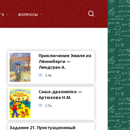
ГЭ
ВОПРОСЫ
Приключения Эмиля из
Лённеберги —
Линдгрен А.
3.4к.
Саша-дразнилка —
Артюхова Н.М.
2.5к.
Задание 21. Пунктуационный