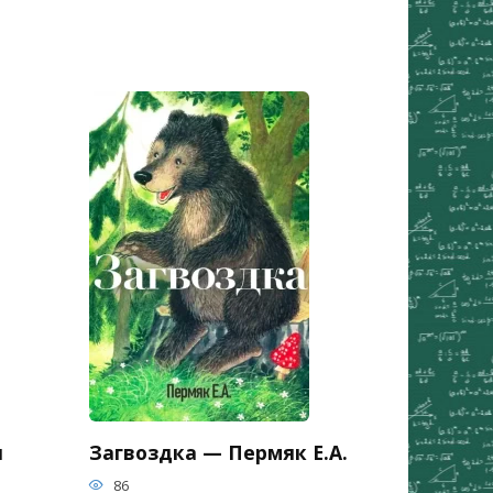
я
Загвоздка — Пермяк Е.А.
86