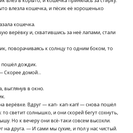
к влез в корыто, и кошечка принялась за стирку.
ыто влезла кошечка, и пёсик её хорошенько
азала кошечка.
ую верёвку и, схватившись за неё лапами, стали
ик, поворачиваясь к солнцу то одним боком, то
и пошёл дождик.
 — Скорее домой…
, выглянув в окно.
к.
а верёвке. Вдруг — кап- кап-кап! — снова пошёл
: то светит солнышко, и они скорей бегут сохнуть,
ышу. Но к вечеру они всё-таки совсем высохли.
 на друга. — И сами мы сухие, и пол у нас чистый.