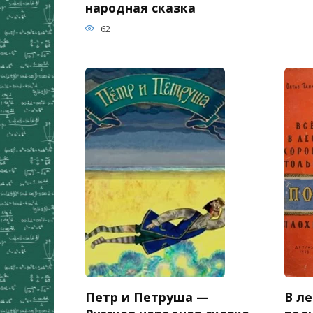
народная сказка
62
Петр и Петруша —
В ле