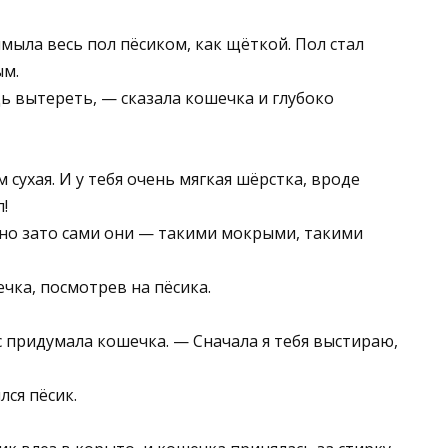
мыла весь пол пёсиком, как щёткой. Пол стал
ым.
 вытереть, — сказала кошечка и глубоко
м сухая. И у тебя очень мягкая шёрстка, вроде
!
м, но зато сами они — такими мокрыми, такими
чка, посмотрев на пёсика.
с придумала кошечка. — Сначала я тебя выстираю,
лся пёсик.