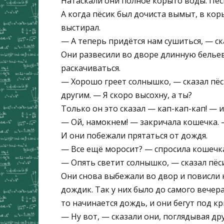
Натаскали они полное корыто воды. Пёси
А когда пёсик был дочиста вымыт, в кор
выстирал.
— А теперь придётся нам сушиться, — ск
Они развесили во дворе длинную бельев
раскачиваться.
— Хорошо греет солнышко, — сказал пёс
другим. — Я скоро высохну, а ты?
Только он это сказал — кап-кап-кап! — 
— Ой, намокнем! — закричала кошечка.
И они побежали прятаться от дождя.
— Все ещё моросит? — спросила кошечка
— Опять светит солнышко, — сказал пёси
Они снова выбежали во двор и повисли н
дождик. Так у них было до самого вечера
то начинается дождь, и они бегут под кр
— Ну вот, — сказали они, поглядывая друг