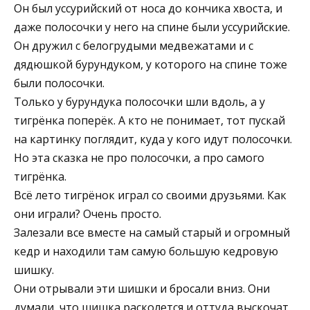
Он был уссурийский от носа до кончика хвоста, и
даже полосочки у него на спине были уссурийские.
Он дружил с белогрудыми медвежатами и с
дядюшкой бурундуком, у которого на спине тоже
были полосочки.
Только у бурундука полосочки шли вдоль, а у
тигрёнка поперёк. А кто не понимает, тот пускай
на картинку поглядит, куда у кого идут полосочки.
Но эта сказка не про полосочки, а про самого
тигрёнка.
Всё лето тигрёнок играл со своими друзьями. Как
они играли? Очень просто.
Залезали все вместе на самый старый и огромный
кедр и находили там самую большую кедровую
шишку.
Они отрывали эти шишки и бросали вниз. Они
думали, что шишка расколется и оттуда выскочат