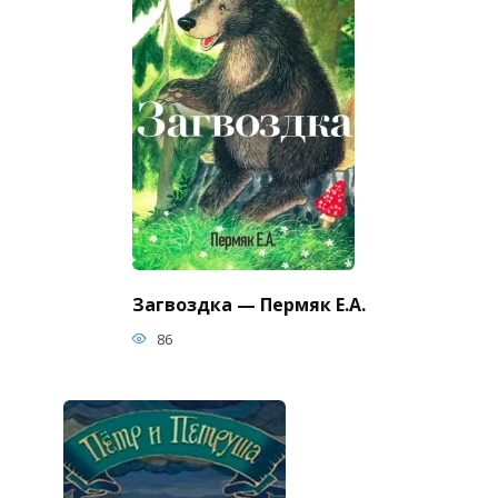
Загвоздка — Пермяк Е.А.
86