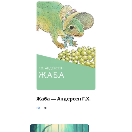
Жаба — Андерсен Г.Х.
70