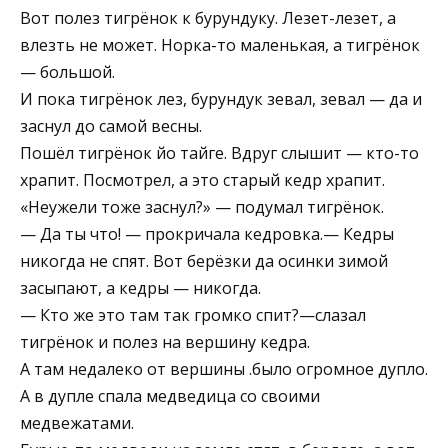
Вот полез тигрёнок к бурундуку. Лезет-лезет, а
влезть не может. Норка-то маленькая, а тигрёнок
— большой.
И пока тигрёнок лез, бурундук зевал, зевал — да и
заснул до самой весны.
Пошёл тигрёнок йо тайге. Вдруг слышит — кто-то
храпит. Посмотрел, а это старый кедр храпит.
«Неужели тоже заснул?» — подумал тигрёнок.
— Да ты что! — прокричала кедровка.— Кедры
никогда не спят. Вот берёзки да осинки зимой
засыпают, а кедры — никогда.
— Кто же это там так громко спит?—слазал
тигрёнок и полез на вершину кедра.
А там недалеко от вершины .было огромное дупло.
А в дупле спала медведица со своими
медвежатами.