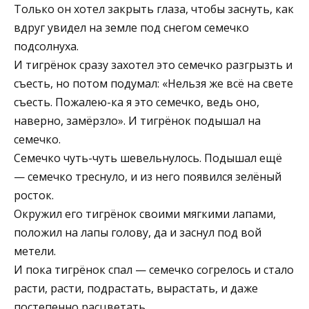
Только он хотел закрыть глаза, чтобы заснуть, как
вдруг увидел на земле под снегом семечко
подсолнуха.
И тигрёнок сразу захотел это семечко разгрызть и
съесть, но потом подумал: «Нельзя же всё на свете
съесть. Пожалею-ка я это семечко, ведь оно,
наверно, замёрзло». И тигрёнок подышал на
семечко.
Семечко чуть-чуть шевельнулось. Подышал ещё
— семечко треснуло, и из него появился зелёный
росток.
Окружил его тигрёнок своими мягкими лапами,
положил на лапы голову, да и заснул под вой
метели.
И пока тигрёнок спал — семечко согрелось и стало
расти, расти, подрастать, вырастать, и даже
постепенно расцветать.