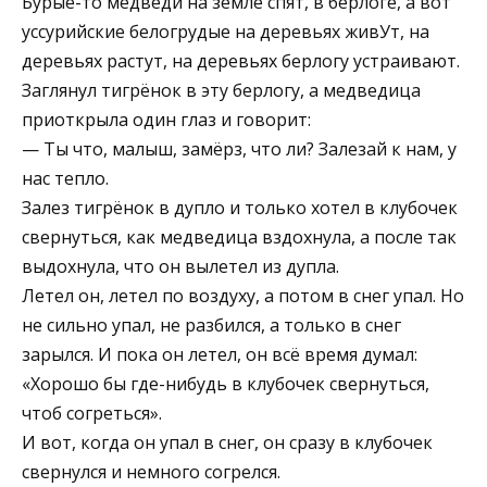
Бурые-то медведи на земле спят, в берлоге, а вот
уссурийские белогрудые на деревьях живУт, на
деревьях растут, на деревьях берлогу устраивают.
Заглянул тигрёнок в эту берлогу, а медведица
приоткрыла один глаз и говорит:
— Ты что, малыш, замёрз, что ли? Залезай к нам, у
нас тепло.
Залез тигрёнок в дупло и только хотел в клубочек
свернуться, как медведица вздохнула, а после так
выдохнула, что он вылетел из дупла.
Летел он, летел по воздуху, а потом в снег упал. Но
не сильно упал, не разбился, а только в снег
зарылся. И пока он летел, он всё время думал:
«Хорошо бы где-нибудь в клубочек свернуться,
чтоб согреться».
И вот, когда он упал в снег, он сразу в клубочек
свернулся и немного согрелся.