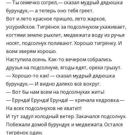
— Ты семечко согрел,— сказал мудрый дядюшка
бурундук,— а теперь оно тебя греет.
Вот и лето красное пришло, лето жаркое,
уссурийское. Тигрёнок за подсолнухом ухаживает,
когтями землю рыхлит, медвежата воду из ручья
носят, подсолнух поливают. Хорошо тигрёнку. И
всем зверям хорошо.
Наступила осень. Как-то вечером собрались
друзья на подсолнухе, ягоды едят, орехи грызут.
— Хорошо-то как! — сказал мудрый дядюшка
бурундук.— И видно далеко всё вокруг.
— Вот бы нам всем на подсолнухах жить!
— Ерунда! Ерунда! Ерунда! — кричала кедровка.—
На всех подсолнухов не хватит!
И тут задул холодный ветер. Закачался подсолнух.
Побежали домой бурундук и медвежата. Остался
тигрёнок один.