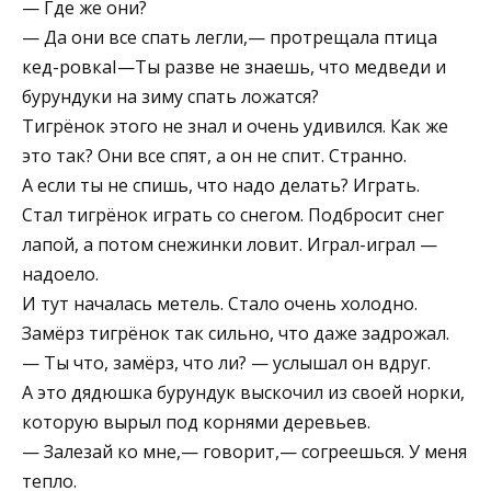
— Где же они?
— Да они все спать легли,— протрещала птица
кед-ровкаI—Ты разве не знаешь, что медведи и
бурундуки на зиму спать ложатся?
Тигрёнок этого не знал и очень удивился. Как же
это так? Они все спят, а он не спит. Странно.
А если ты не спишь, что надо делать? Играть.
Стал тигрёнок играть со снегом. Подбросит снег
лапой, а потом снежинки ловит. Играл-играл —
надоело.
И тут началась метель. Стало очень холодно.
Замёрз тигрёнок так сильно, что даже задрожал.
— Ты что, замёрз, что ли? — услышал он вдруг.
А это дядюшка бурундук выскочил из своей норки,
которую вырыл под корнями деревьев.
— Залезай ко мне,— говорит,— согреешься. У меня
тепло.