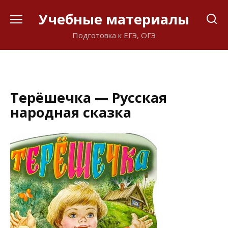
Перейти
Учебные материалы
к
содержанию
Подготовка к ЕГЭ, ОГЭ
Терёшечка — Русская
народная сказка