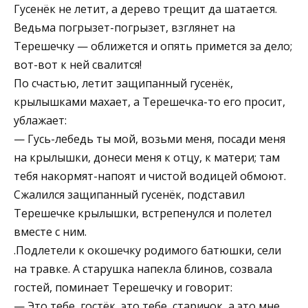
Гусенёк не летит, а дерево трещит да шатается.
Ведьма погрызет-погрызет, взглянет на
Терешечку — оближется и опять примется за дело;
вот-вот к ней свалится!
По счастью, летит защипанный гусенёк,
крылышками махает, а Терешечка-то его просит,
ублажает:
— Гусь-лебедь ты мой, возьми меня, посади меня
на крылышки, донеси меня к отцу, к матери; там
тебя накормят-напоят и чистой водицей обмоют.
Сжалился защипанный гусенёк, подставил
Терешечке крылышки, встрепенулся и полетел
вместе с ним.
.Подлетели к окошечку родимого батюшки, сели
на травке. А старушка напекла блинов, созвала
гостей, поминает Терешечку и говорит:
— Это тебе, гостёк, это тебе, старичок, а это мне