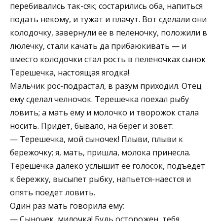
перебивались так-сяк; состарились оба, напиться
подать некому, и тужат и плачут. Вот сделали они
колодочку, завернули ее в пеленочку, положили в
люлечку, стали качать да прибаюкивать — и
вместо колодочки стал рость в пеленочках сынок
Терешечка, настоящая ягодка!
Мальчик рос-подрастал, в разум приходил. Отец
ему сделал челночок. Терешечка поехал рыбу
ловить; а мать ему и молочко и творожок стала
носить. Придет, бывало, на берег и зовет:
— Терешечка, мой сыночек! Плыви, плыви к
бережочку; я, мать, пришла, молока принесла.
Терешечка далеко услышит ее голосок, подъедет
к бережку, высыпет рыбку, напьется-наестся и
опять поедет ловить.
Один раз мать говорила ему:
— Сыночек, милочка! Будь осторожен, тебя