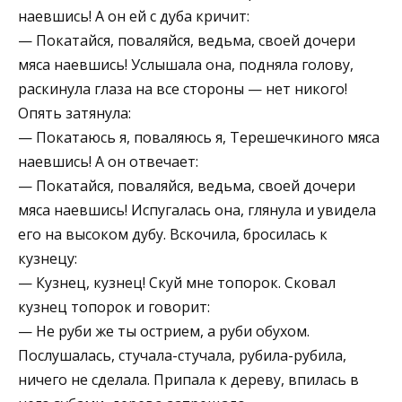
наевшись! А он ей с дуба кричит:
— Покатайся, поваляйся, ведьма, своей дочери
мяса наевшись! Услышала она, подняла голову,
раскинула глаза на все стороны — нет никого!
Опять затянула:
— Покатаюсь я, поваляюсь я, Терешечкиного мяса
наевшись! А он отвечает:
— Покатайся, поваляйся, ведьма, своей дочери
мяса наевшись! Испугалась она, глянула и увидела
его на высоком дубу. Вскочила, бросилась к
кузнецу:
— Кузнец, кузнец! Скуй мне топорок. Сковал
кузнец топорок и говорит:
— Не руби же ты острием, а руби обухом.
Послушалась, стучала-стучала, рубила-рубила,
ничего не сделала. Припала к дереву, впилась в