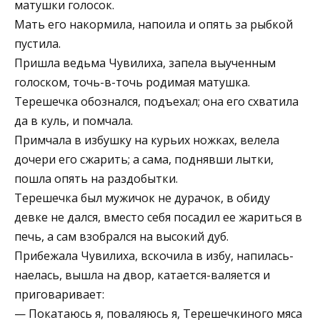
матушки голосок.
Мать его накормила, напоила и опять за рыбкой
пустила.
Пришла ведьма Чувилиха, запела выученным
голоском, точь-в-точь родимая матушка.
Терешечка обознался, подъехал; она его схватила
да в куль, и помчала.
Примчала в избушку на курьих ножках, велела
дочери его сжарить; а сама, поднявши лытки,
пошла опять на раздобытки.
Терешечка был мужичок не дурачок, в обиду
девке не дался, вместо себя посадил ее жариться в
печь, а сам взобрался на высокий дуб.
Прибежала Чувилиха, вскочила в избу, напилась-
наелась, вышла на двор, катается-валяется и
приговаривает:
— Покатаюсь я, поваляюсь я, Терешечкиного мяса