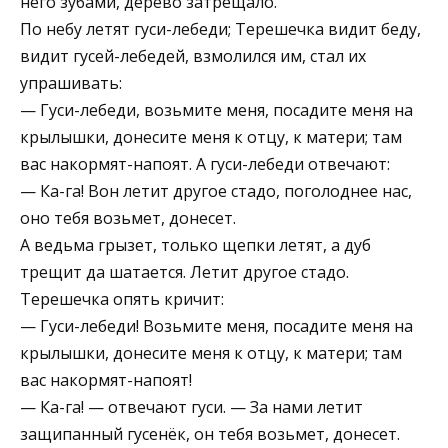
него зубами, дерево затрещало.
По небу летят гуси-лебеди; Терешечка видит беду,
видит гусей-лебедей, взмолился им, стал их
упрашивать:
— Гуси-лебеди, возьмите меня, посадите меня на
крылышки, донесите меня к отцу, к матери; там
вас накормят-напоят. А гуси-лебеди отвечают:
— Ка-га! Вон летит другое стадо, поголоднее нас,
оно тебя возьмет, донесет.
А ведьма грызет, только щепки летят, а дуб
трещит да шатается. Летит другое стадо.
Терешечка опять кричит:
— Гуси-лебеди! Возьмите меня, посадите меня на
крылышки, донесите меня к отцу, к матери; там
вас накормят-напоят!
— Ка-га! — отвечают гуси. — За нами летит
защипанный гусенёк, он тебя возьмет, донесет.