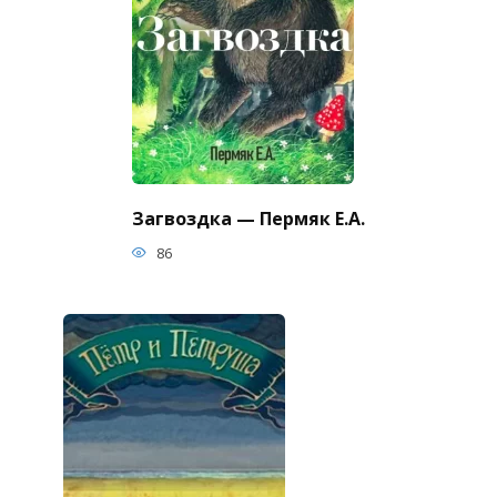
Загвоздка — Пермяк Е.А.
86