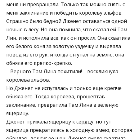
меня ни превращали. Только так можно снять с
меня заклинание и победить королеву эльфов.
Страшно было бедной Дженет оставаться одной
ночью в лесу. Но она помнила, что сказал ей Там
Лин, и исполнила все, как он просил. Она схватила
его белого коня за золотую уздечку и вырвала
повод из его рук, и когда он упал на землю, она
обняла его крепко-крепко.
– Верного Там Лина похитили! – воскликнула
королева эльфов.
Но Дженет не испугалась и только еще крепче
обняла его. Тогда королева, прошептав
заклинание, превратила Там Лина в зеленую
ящерицу.
Дженет прижала ящерицу к сердцу, но тут
ящерица превратилась в холодную змею, которая
обвилась вокруг ее шеи. Дженет смело схватила