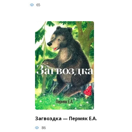
65
Загвоздка — Пермяк Е.А.
86