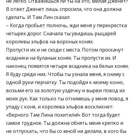
не легко. Отважишься ли ты на это, милая Дженет?
В ответ Дженет лишь спросила, что она должна
сделать. И Там Лин сказал:
– Когда пробьет полночь, жди меня у перекрестка
четырех дорог. Сначала ты увидишь рыцарей
королевы эльфов на вороных конях.
Пропусти их и не сходи с места. Потом проскачут
всадники на буланых конях. Ты пропусти их. И
наконец появятся четыре всадника на белых конях.
Я буду среди них. Чтобы ты узнала меня, я сниму с
одной руки перчатку. Ты подойди к моему коню,
возьми его за золотую уздечку и вырви повод из
моих рук. Как только ты отнимешь у меня повод, я
упаду с коня, и королева эльфов воскликнет:
«Верного Там Лина похитили!» Вот тогда будет
самое трудное. Ты должна обнять меня крепко и
не отпускать, что бы со мной ни делали, в кого бы