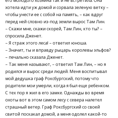
его молодого хозяина так и не встретила. Она
хотела идти уж домой и сорвала зеленую ветку –
чтобы унести ее с собой на память, – как вдруг
перед ней словно из-под земли вырос Там Лин.
– Скажи мне, скажи скорей, Там Лин, кто ты? –
спросила Дженет.
– Я страж этого леса! – ответил юноша.
– Значит, ты и вправду рыцарь королевы эльфов?
– печально сказала Дженет.
– Так меня называют, – ответил Там Лин, – но я
родился и вырос среди людей. Меня воспитывал
мой дедушка граф Роксбургский, потому что
родители мои умерли, когда я был еще ребенком.
С тех пор я жил в его замке. Однажды во время
охоты вот в этом самом лесу с севера налетел
страшный ветер. Граф Роксбургский со своей
свитой поскакал домой, а меня одолел какой-то