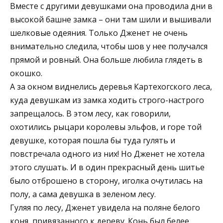
Вместе с другими девушками она проводила дни в
высокой башне замка – они там шили и вышивали
шелковые одеяния. Только Дженет не очень
внимательно следила, чтобы шов у нее получался
прямой и ровный. Она больше любила глядеть в
окошко.
А за окном виднелись деревья Картехогского леса,
куда девушкам из замка ходить строго-настрого
запрещалось. В этом лесу, как говорили,
охотились рыцари королевы эльфов, и горе той
девушке, которая пошла бы туда гулять и
повстречала одного из них! Но Дженет не хотела
этого слушать. И в один прекрасный день шитье
было отброшено в сторону, иголка очутилась на
полу, а сама девушка в зеленом лесу.
Гуляя по лесу, Дженет увидела на поляне белого
коня, привязанного к дереву. Конь был белее