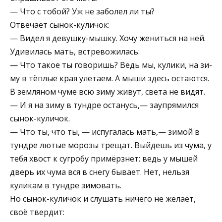
— Что с тобой? Уж не заболел ли ты?
Отвечает сынок-куличок:
— Видел я девушку-мышку. Хочу жениться на ней.
Удивилась мать, встревожилась:
— Что такое ты говоришь? Ведь мы, кулики, на зи­
му в тёплые края улетаем. А мыши здесь остаются.
В земляном чуме всю зиму живут, света не видят.
— И я на зиму в тундре останусь,— заупрямился
сы­нок-куличок.
— Что ты, что ты, — испугалась мать,— зимой в
тунд­ре лютые морозы трещат. Выйдешь из чума, у
тебя хвост к сугробу примёрзнет: ведь у мышей
дверь их чума вся в снегу бывает. Нет, нельзя
куликам в тундре зимо­вать.
Но сынок-куличок и слушать ничего не желает,
своё твердит: