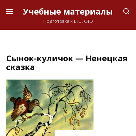
Перейти
Учебные материалы
к
содержанию
Подготовка к ЕГЭ, ОГЭ
Сынок-куличок — Ненецкая
сказка