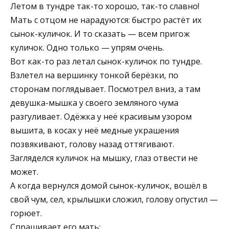
Летом в тундре так-то хорошо, так-то славно!
Мать с отцом не нарадуются: быстро растёт их
сынок-куличок. И то сказать — всем пригож
куличок. Одно только — упрям очень.
Вот как-то раз летал сынок-куличок по тундре.
Взле­тел на вершинку тонкой берёзки, по
сторонам погляды­вает. Посмотрел вниз, а там
девушка-мышка у своего земляного чума
разгуливает. Одёжка у неё красивым узором
вышита, в косах у неё медные украшения
позвякивают, голову назад оттягивают.
Загляделся куличок на мышку, глаз отвести не
может.
А когда вернулся домой сынок-куличок, вошёл в
свой чум, сел, крылышки сложил, голову опустил —
горюет.
Спрашивает его мать: