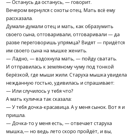
— Останусь да останусь, — говорит.
Вечером вернулся с охоты отец. Мать всё ему
расска­зала.
Думали-думали отец и мать, как образумить
своего сына, отговаривали, отговаривали — да
разве перегово­ришь упрямца? Видят — придётся
им своего сына на мышке женить.
— Ладно, — вздохнула мать, — пойду сватать.
И отправилась к земляному чуму под тонкой
берёз­кой, где мыши жили. Старуха мышка увидела
неждан­ную гостью, удивилась и спрашивает:
— Или случилось у тебя что?
А мать куличка так сказала:
— У тебя дочка-красавица. А у меня сынок. Вот я и
пришла.
— Дочка-то у меня есть, — отвечает старуха
мышка,— но ведь лето скоро пройдёт, и вы,