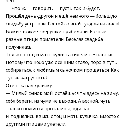
чего.
— Что ж, — говорит, — пусть так и будет.
Прошёл день-другой и ещё немного — большую
свадьбу устроили. Гостей со всей тундры назвали!
Вся­кие-всякие зверушки прибежали. Разные-
разные птицы прилетели. Весёлая свадьба
получилась.
Только отец и мать куличка сидели печальные.
Пото­му что небо уже осенним стало, пора в путь
собирать­ся, с любимым сыночком прощаться. Как
тут не загрус­тить?
Отец сказал куличку:
— Милый сынок мой, остаёшься ты здесь на зиму,
се­бя береги, из чума не выходи. А весной, чуть
только по­явятся проталины, жди нас.
И поднялись ввысь отец и мать куличка. Вместе с
другими птицами улетели.