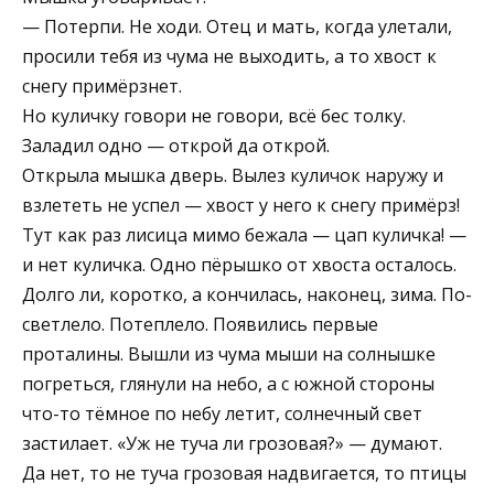
— Потерпи. Не ходи. Отец и мать, когда улетали,
просили тебя из чума не выходить, а то хвост к
снегу примёрзнет.
Но куличку говори не говори, всё бес толку.
Заладил одно — открой да открой.
Открыла мышка дверь. Вылез куличок наружу и
взле­теть не успел — хвост у него к снегу примёрз!
Тут как раз лисица мимо бежала — цап куличка! —
и нет ку­личка. Одно пёрышко от хвоста осталось.
Долго ли, коротко, а кончилась, наконец, зима. По­
светлело. Потеплело. Появились первые
проталины. Вы­шли из чума мыши на солнышке
погреться, глянули на небо, а с южной стороны
что-то тёмное по небу летит, солнечный свет
застилает. «Уж не туча ли грозовая?» — думают.
Да нет, то не туча грозовая надвигается, то птицы