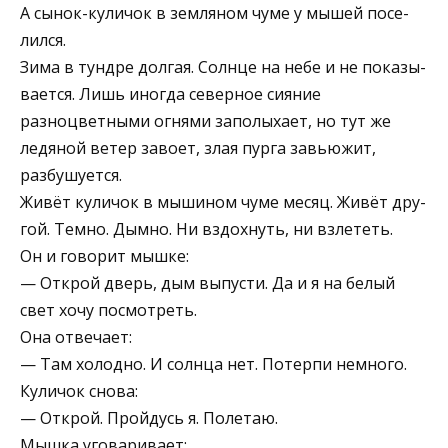
А сынок-куличок в земляном чуме у мышей посе­
лился.
Зима в тундре долгая. Солнце на небе и не показы­
вается. Лишь иногда северное сияние
разноцветными огнями заполыхает, но тут же
ледяной ветер завоет, злая пурга завьюжит,
разбушуется.
Живёт куличок в мышином чуме месяц. Живёт дру­
гой. Темно. Дымно. Ни вздохнуть, ни взлететь.
Он и говорит мышке:
— Открой дверь, дым выпусти. Да и я на белый
свет хочу посмотреть.
Она отвечает:
— Там холодно. И солнца нет. Потерпи немного.
Куличок снова:
— Открой. Пройдусь я. Полетаю.
Мышка уговаривает: