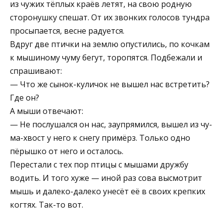
из чужих тёплых краёв летят, на свою родную
сторонушку спешат. От их звонких голосов тундра
просыпается, вес­не радуется.
Вдруг две птички на землю опустились, по кочкам
к мышиному чуму бегут, торопятся. Подбежали и
спраши­вают:
— Что же сынок-куличок не вышел нас встретить?
Где он?
А мыши отвечают:
— Не послушался он нас, заупрямился, вышел из чу­
ма-хвост у него к снегу примёрз. Только одно
пёрыш­ко от него и осталось.
Перестали с тех пор птицы с мышами дружбу
водить. И того хуже — иной раз сова высмотрит
мышь и далеко­-далеко унесёт её в своих крепких
когтях. Так-то вот.