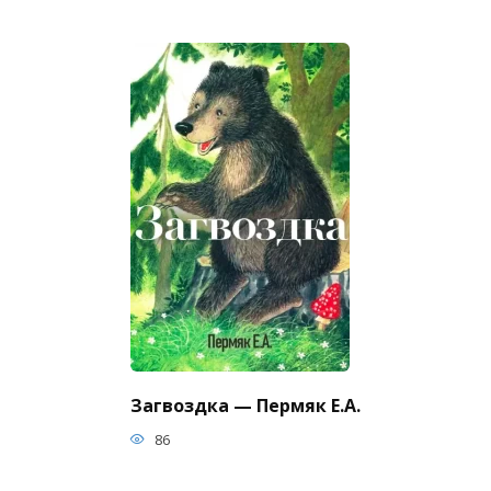
Загвоздка — Пермяк Е.А.
86