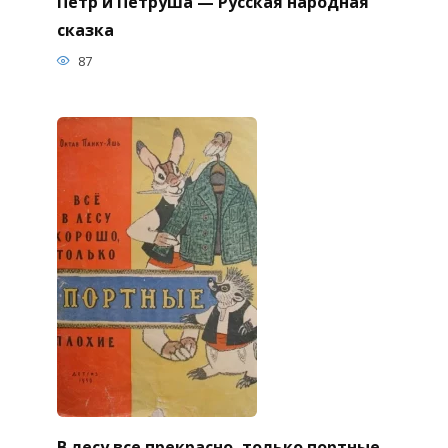
Петр и Петруша — Русская народная
сказка
87
В лесу все прекрасно, только портные