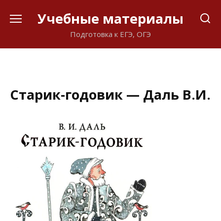
Перейти
Учебные материалы
к
содержанию
Подготовка к ЕГЭ, ОГЭ
Старик-годовик — Даль В.И.