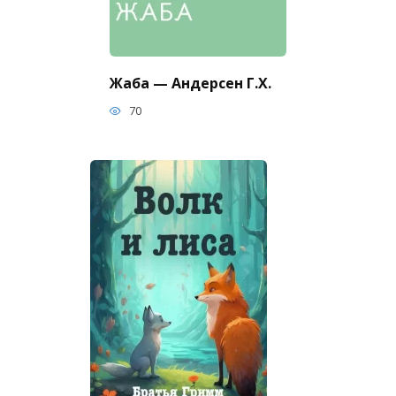
Жаба — Андерсен Г.Х.
70