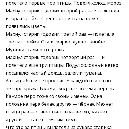
полетели первые три птицы. Повеял холод, мороз.
Махнул старик годовик второй раз — и полетела
вторая тройка. Снег стал таять, на полях
появились цветы.
Махнул старик годовик третий раз — полетела
третья тройка. Стало жарко, душно, знойно.
Мужики стали жать рожь.
Махнул старик годовик четвертый раз — и
полетели ещё три птицы. Подул холодный ветер,
посыпался частый дождь, залегли туманы.
А птицы были не простые. У каждой птицы по
четыре крыла. В каждом крыле по семи перьев.
Каждое перо тоже со своим именем. Одна
половина пера белая, другая — чёрная. Махнет
птица раз — станет светлым-светло, махнёт
другой — станет темным-темно.
Что это за птицы вылетели из рукава старика-