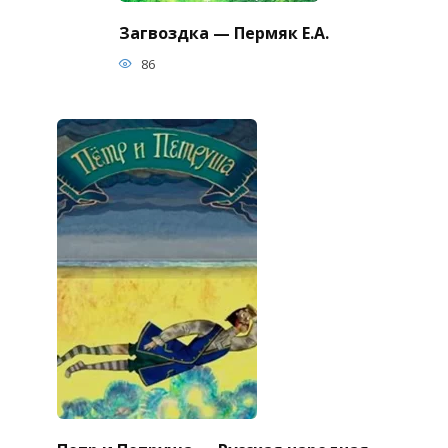
Загвоздка — Пермяк Е.А.
86