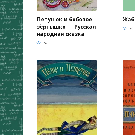
Петушок и бобовое
Жаба
зёрнышко — Русская
70
народная сказка
62