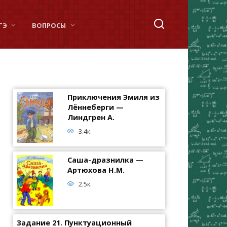
ГЭ
ВОПРОСЫ
Приключения Эмиля из
Лённеберги —
Линдгрен А.
3.4к.
Саша-дразнилка —
Артюхова Н.М.
2.5к.
Задание 21. Пунктуационный