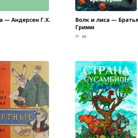
 — Андерсен Г.Х.
Волк и лиса — Брать
Гримм
66