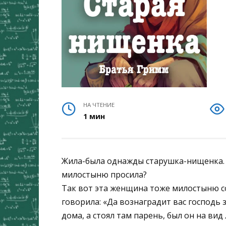
НА ЧТЕНИЕ
1 мин
Жила-была однажды старушка-нищенка. Т
милостыню просила?
Так вот эта женщина тоже милостыню со
говорила: «Да вознаградит вас господь 
дома, а стоял там парень, был он на вид