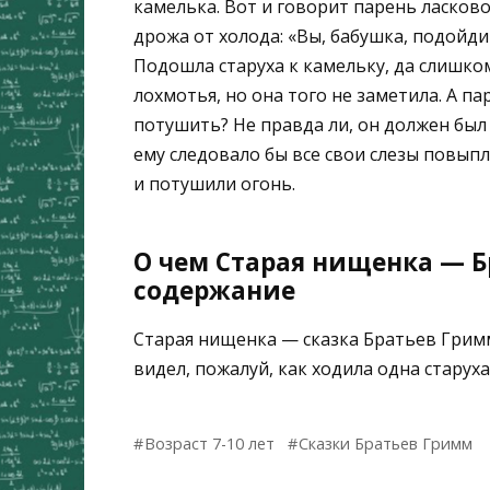
камелька. Вот и говорит парень ласково
дрожа от холода: «Вы, бабушка, подойди
Подошла старуха к камельку, да слишком
лохмотья, но она того не заметила. А па
потушить? Не правда ли, он должен был
ему следовало бы все свои слезы повып
и потушили огонь.
О чем Старая нищенка — Б
содержание
Старая нищенка — сказка Братьев Грим
видел, пожалуй, как ходила одна старух
Возраст 7-10 лет
Сказки Братьев Гримм