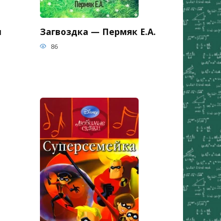
я
Загвоздка — Пермяк Е.А.
86