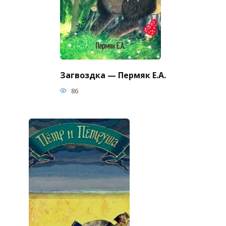
Загвоздка — Пермяк Е.А.
86