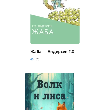
Жаба — Андерсен Г.Х.
70