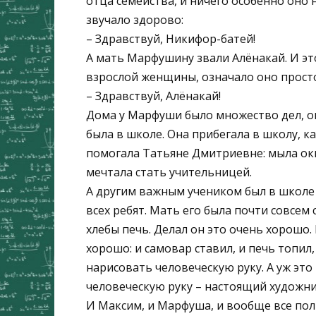
отца семейства, и ничего особенно оно н
звучало здорово:
– Здравствуй, Никифор-батей!
А мать Марфушину звали Алёнакай. И эт
взрослой женщины, означало оно просто 
– Здравствуй, Алёнакай!
Дома у Марфуши было множество дел, он
была в школе. Она прибегала в школу, ка
помогала Татьяне Дмитриевне: мыла окн
мечтала стать учительницей.
А другим важным учеником был в школе 
всех ребят. Мать его была почти совсем 
хлебы печь. Делал он это очень хорошо.
хорошо: и самовар ставил, и печь топил,
нарисовать человеческую руку. А уж это
человеческую руку – настоящий художни
И Максим, и Марфуша, и вообще все по