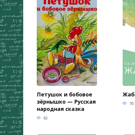
Петушок и бобовое
Жаба
зёрнышко — Русская
70
народная сказка
62