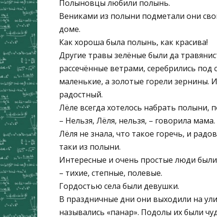
Полыновцы любили полынь.
Вениками из полыни подметали они свои
доме.
Как хороша была полынь, как красива!
Другие травы зелёные были да травянист
рассечённые ветрами, серебрились под 
маленькие, а золотые горели зернины. И
радостный.
Лёле всегда хотелось набрать полыни, п
– Нельзя, Лёля, нельзя, – говорила мама.
Лёля не знала, что такое горечь, и радов
таки из полыни.
Интересные и очень простые люди были
– тихие, степные, полевые.
Гордостью села были девушки.
В праздничные дни они выходили на ул
назывались «панар». Подолы их были чуд