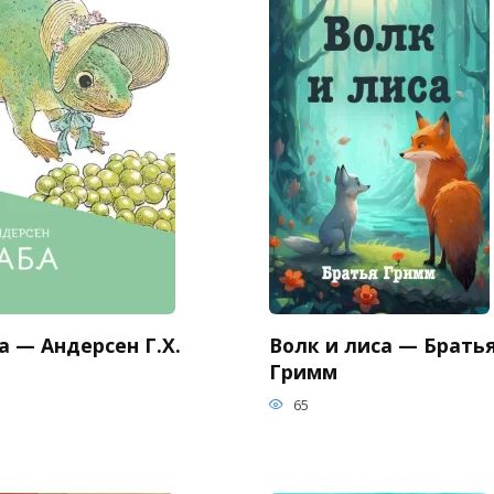
 — Андерсен Г.Х.
Волк и лиса — Брать
Гримм
65