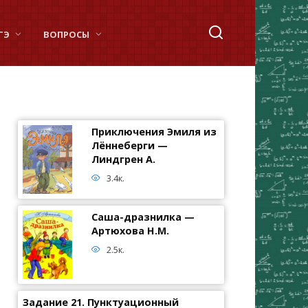
ГЭ
ВОПРОСЫ
Приключения Эмиля из
Лённеберги —
Линдгрен А.
3.4к.
Саша-дразнилка —
Артюхова Н.М.
2.5к.
Задание 21. Пунктуационный