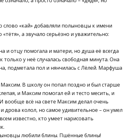
е означало, а просто означало – «дядя», но
о слово «кай» добавляли полыновцы к имени
«тётя», а звучало серьёзно и уважительно:
а и отцу помогала и матери, но душа её всегда
к только у неё случалась свободная минута. Она
а, подметала пол и нянчилась с Лёлей. Марфуша
Максим. В школу он попал поздно и был старше
слепая, и Максим помогал ей и тесто месить, и
 И вообще всё на свете Максим делал очень
 и дрова колол, но самое удивительное – он умел
 всем известно, кто умеет нарисовать
к.
лыновцы любили блины. Пшённые блины!