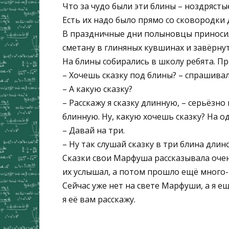
Что за чудо были эти блины – ноздрясты
Есть их надо было прямо со сковородки 
В праздничные дни полыновцы приноси
сметану в глиняных кувшинах и завёрну
На блины собирались в школу ребята. П
– Хочешь сказку под блины? – спрашива
– А какую сказку?
– Расскажу я сказку длинную, – серьёзно
блинную. Ну, какую хочешь сказку? На о
– Давай на три.
– Ну так слушай сказку в три блина длин
Сказки свои Марфуша рассказывала очен
их услышал, а потом прошло ещё много-м
Сейчас уже нет на свете Марфуши, а я е
я её вам расскажу.