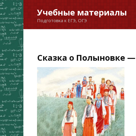
Перейти
Учебные материалы
к
Подготовка к ЕГЭ, ОГЭ
содержанию
Сказка о Полыновке —