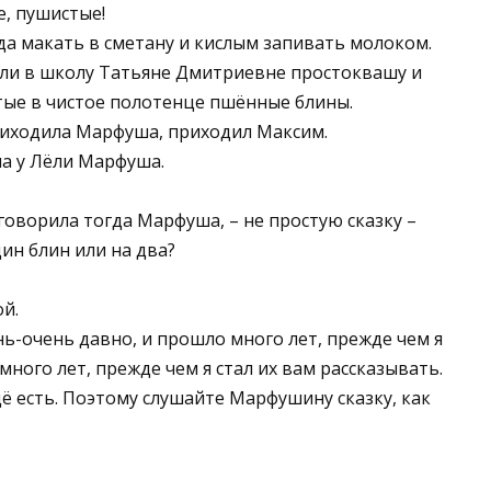
е, пушистые!
да макать в сметану и кислым запивать молоком.
ли в школу Татьяне Дмитриевне простоквашу и
тые в чистое полотенце пшённые блины.
риходила Марфуша, приходил Максим.
ла у Лёли Марфуша.
 говорила тогда Марфуша, – не простую сказку –
дин блин или на два?
ой.
ь-очень давно, и прошло много лет, прежде чем я
ного лет, прежде чем я стал их вам рассказывать.
щё есть. Поэтому слушайте Марфушину сказку, как