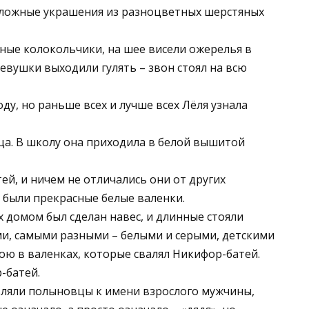
 сложные украшения из разноцветных шерстяных
ные колокольчики, на шее висели ожерелья в
девушки выходили гулять – звон стоял на всю
у, но раньше всех и лучше всех Лёля узнала
а. В школу она приходила в белой вышитой
тей, и ничем не отличались они от других
й были прекрасные белые валенки.
х домом был сделан навес, и длинные стояли
ми, самыми разными – белыми и серыми, детскими
ою в валенках, которые свалял Никифор-батей.
-батей.
вляли полыновцы к имени взрослого мужчины,