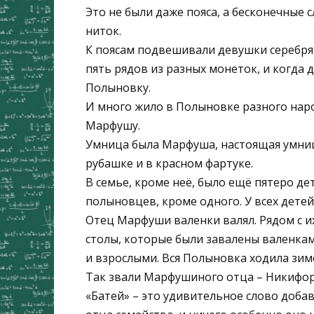
Это не были даже пояса, а бесконечные
ниток.
К поясам подвешивали девушки серебря
пять рядов из разных монеток, и когда 
Полыновку.
И много жило в Полыновке разного народ
Марфушу.
Умница была Марфуша, настоящая умниц
рубашке и в красном фартуке.
В семье, кроме неё, было ещё пятеро де
полыновцев, кроме одного. У всех дете
Отец Марфуши валенки валял. Рядом с и
столы, которые были завалены валенка
и взрослыми. Вся Полыновка ходила зим
Так звали Марфушиного отца – Никифор
«Батей» – это удивительное слово доба