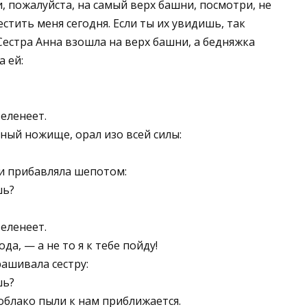
и, пожалуйста, на самый верх башни, посмотри, не
стить меня сегодня. Если ты их увидишь, так
Сестра Анна взошла на верх башни, а бедняжка
 ей:
еленеет.
ный ножище, орал изо всей силы:
и прибавляла шепотом:
шь?
еленеет.
да, — а не то я к тебе пойду!
рашивала сестру:
шь?
облако пыли к нам приближается.