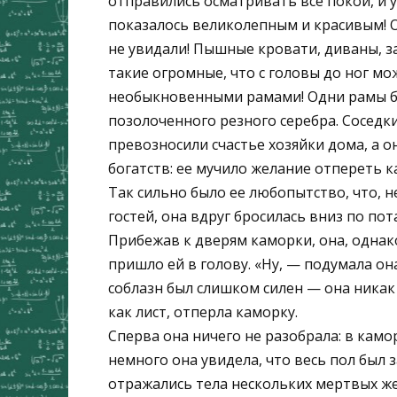
отправились осматривать все покои, и у
показалось великолепным и красивым! О
не увидали! Пышные кровати, диваны, з
такие огромные, что с головы до ног мо
необыкновенными рамами! Одни рамы бы
позолоченного резного серебра. Соседк
превозносили счастье хозяйки дома, а о
богатств: ее мучило желание отпереть к
Так сильно было ее любопытство, что, н
гостей, она вдруг бросилась вниз по пот
Прибежав к дверям каморки, она, однак
пришло ей в голову. «Ну, — подумала он
соблазн был слишком силен — она никак 
как лист, отперла каморку.
Сперва она ничего не разобрала: в камо
немного она увидела, что весь пол был 
отражались тела нескольких мертвых ж