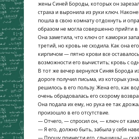
жены Синей Бороды, которых он зарезал 
страха и выронила из руки ключ. Наконе
пошла в свою комнату отдохнуть и оправ
образом не могла совершенно прийти в 
Она заметила, что ключ от каморки запач
третий, но кровь не сходила. Как она ег
кирпичом — пятно крови все оставалось
возможности его вычистить; кровь с одн
В тот же вечер вернулся Синяя Борода из
дороге получил письма, из которых узна
решилось в его пользу. Жена его, как во
очень обрадовалась его скорому возвращ
Она подала их ему, но рука ее так дрожал
произошло в его отсутствие.
— Отчего, — спросил он, — ключ от камо
— Я его, должно быть, забыла у себя наве
— Прошу принести его, слышишь! — сказ