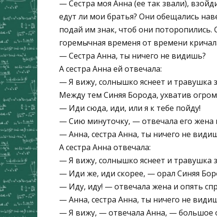
— Сестра моя Анна (ее так звали), взойд
едут ли мои братья? Они обещались наве
подай им знак, чтоб они поторопились. 
горемычная временя от времени кричала
— Сестра Анна, ты ничего не видишь?
А сестра Анна ей отвечала:
— Я вижу, солнышко яснеет и травушка з
Между тем Синяя Борода, ухватив огром
— Иди сюда, иди, или я к тебе пойду!
— Сию минуточку, — отвечала его жена 
— Анна, сестра Анна, ты ничего не види
А сестра Анна отвечала:
— Я вижу, солнышко яснеет и травушка з
— Иди же, иди скорее, — орал Синяя Боро
— Иду, иду! — отвечала жена и опять сп
— Анна, сестра Анна, ты ничего не види
— Я вижу, — отвечала Анна, — большое 