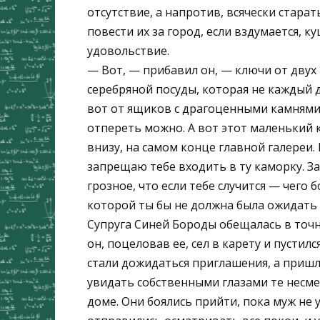
отсутствие, а напротив, всячески старат
повести их за город, если вздумается, к
удовольствие.
— Вот, — прибавил он, — ключи от двух 
серебряной посуды, которая не каждый де
вот от ящиков с драгоценными камнями;
отпереть можно. А вот этот маленький 
внизу, на самом конце главной галереи.
запрещаю тебе входить в ту каморку. За
грозное, что если тебе случится — чего 
которой ты бы не должна была ожидать 
Супруга Синей Бороды обещалась в точн
он, поцеловав ее, сел в карету и пустил
стали дожидаться приглашения, а пришли
увидать собственными глазами те несмет
доме. Они боялись прийти, пока муж не у