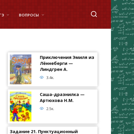
ГЭ
ВОПРОСЫ
Приключения Эмиля из
Лённеберги —
Линдгрен А.
3.4к.
Саша-дразнилка —
Артюхова Н.М.
2.5к.
Задание 21. Пунктуационный