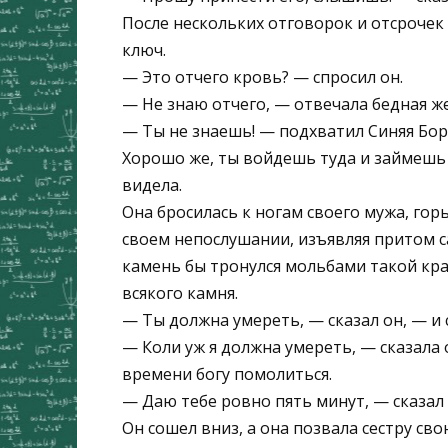
После нескольких отговорок и отсрочек
ключ.
— Это отчего кровь? — спросил он.
— Не знаю отчего, — отвечала бедная ж
— Ты не знаешь! — подхватил Синяя Боро
Хорошо же, ты войдешь туда и займешь 
видела.
Она бросилась к ногам своего мужа, гор
своем непослушании, изъявляя притом с
камень бы тронулся мольбами такой кра
всякого камня.
— Ты должна умереть, — сказал он, — и 
— Коли уж я должна умереть, — сказала 
времени богу помолиться.
— Даю тебе ровно пять минут, — сказал 
Он сошел вниз, а она позвала сестру свою