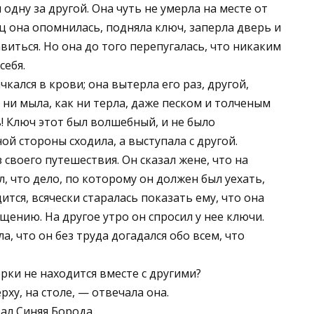
одну за другой. Она чуть не умерла на месте от
ц она опомнилась, подняла ключ, заперла дверь и
иться. Но она до того перепугалась, что никаким
себя.
кался в крови; она вытерла его раз, другой,
о ни мыла, как ни терла, даже песком и толченым
! Ключ этот был волшебный, и не было
ой стороны сходила, а выступала с другой.
 своего путешествия. Он сказал жене, что на
л, что дело, по которому он должен был уехать,
дится, всячески старалась показать ему, что она
ению. На другое утро он спросил у нее ключи.
а, что он без труда догадался обо всем, что
рки не находится вместе с другими?
рху, на столе, — отвечала она.
ал Синяя Борода.