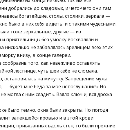
дивлению их конца не было: так им все
ни добрались до кладовых, и чего-чего они там
анавесы богатейшие, столы, столики, зеркала —
жно было в них себя видеть, и с такими чудесными,
ли тоже зеркальные, другие — из
и и приятельницы без умолку восхваляли и
на нисколько не забавлялась зрелищем всех этих
аморку внизу, в конце галереи.
е сообразив того, как невежливо оставлять
айной лестнице, чуть шеи себе не сломала.
о, остановилась на минутку. Запрещение мужа
а, — будет мне беда за мое непослушание!» Но
не могла с ним сладить. Взяла ключ и, вся дрожа
рке было темно, окна были закрыты. Но погодя
залит запекшейся кровью и в этой крови
енщин, привязанных вдоль стен; то были прежние