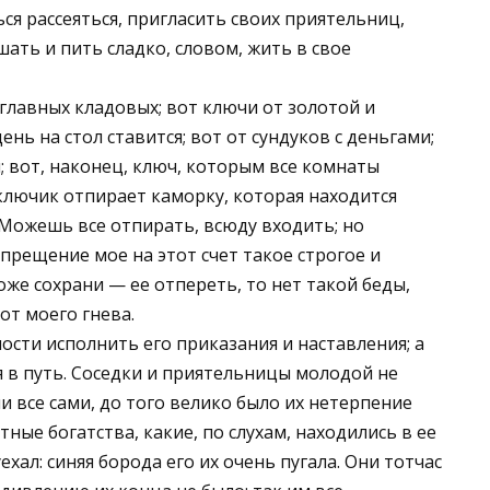
ься рассеяться, пригласить своих приятельниц,
ушать и пить сладко, словом, жить в свое
главных кладовых; вот ключи от золотой и
нь на стол ставится; вот от сундуков с деньгами;
 вот, наконец, ключ, которым все комнаты
ключик отпирает каморку, которая находится
 Можешь все отпирать, всюду входить; но
прещение мое на этот счет такое строгое и
боже сохрани — ее отпереть, то нет такой беды,
от моего гнева.
ости исполнить его приказания и наставления; а
ся в путь. Соседки и приятельницы молодой не
 все сами, до того велико было их нетерпение
ные богатства, какие, по слухам, находились в ее
ехал: синяя борода его их очень пугала. Они тотчас