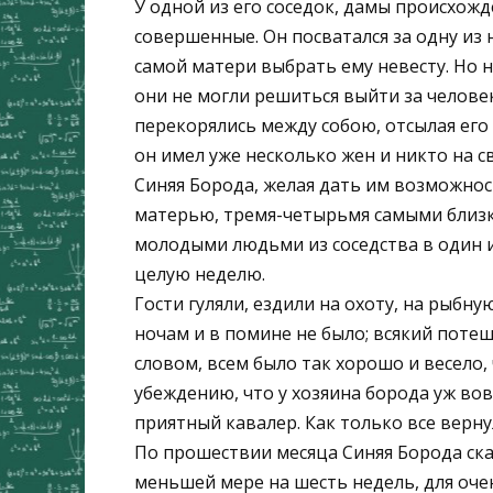
У одной из его соседок, дамы происхож
совершенные. Он посватался за одну из 
самой матери выбрать ему невесту. Но н
они не могли решиться выйти за человек
перекорялись между собою, отсылая его 
он имел уже несколько жен и никто на св
Синяя Борода, желая дать им возможност
матерью, тремя-четырьмя самыми близ
молодыми людьми из соседства в один и
целую неделю.
Гости гуляли, ездили на охоту, на рыбну
ночам и в помине не было; всякий поте
словом, всем было так хорошо и весело,
убеждению, что у хозяина борода уж вов
приятный кавалер. Как только все вернул
По прошествии месяца Синяя Борода ска
меньшей мере на шесть недель, для очен