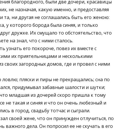
дения благородного, были две дочери, красавицы
них, не назначая, какую именно, и предоставляя
и та, ни другая не соглашались быть его женою:
а, у которого борода была синяя, и только
друг дружке. Их смущало то обстоятельство, что
ете на знал, что с ними сталось.
ь узнать его покороче, повез их вместе с
кими их приятельницами и несколькими
з своих загородных домов, где и провел с ними
ю ловлю; пляски и пиры не прекращались; сна по
шался, придумывал забавные шалости и шутки;
 что младшая из дочерей скоро пришла к тому
се не такая и синяя и что он очень любезный и
ись в город, свадьбу тотчас и сыграли.
зал своей жене, что он принужден отлучиться, по
ь важного дела. Он попросил ее не скучать в его