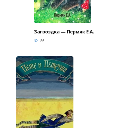
Загвоздка — Пермяк Е.А.
86