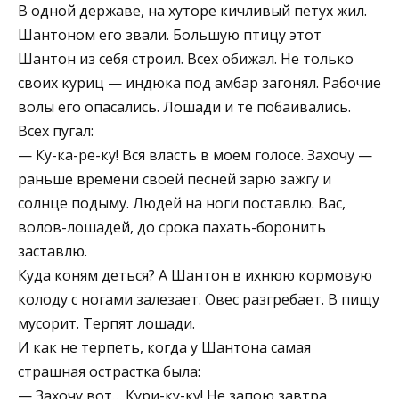
В одной державе, на хуторе кичливый петух жил.
Шантоном его звали. Большую птицу этот
Шантон из себя строил. Всех обижал. Не только
своих куриц — индюка под амбар загонял. Рабочие
волы его опасались. Лошади и те побаивались.
Всех пугал:
— Ку-ка-ре-ку! Вся власть в моем голосе. Захочу —
раньше времени своей песней зарю зажгу и
солнце подыму. Людей на ноги поставлю. Вас,
волов-лошадей, до срока пахать-боронить
заставлю.
Куда коням деться? А Шантон в ихнюю кормовую
колоду с ногами залезает. Овес разгребает. В пищу
мусорит. Терпят лошади.
И как не терпеть, когда у Шантона самая
страшная острастка была:
— Захочу вот… Кури-ку-ку! Не запою завтра