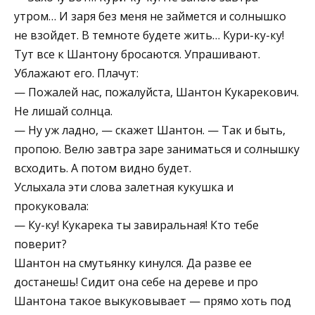
утром… И заря без меня не займется и солнышко
не взойдет. В темноте будете жить… Кури-ку-ку!
Тут все к Шантону бросаются. Упрашивают.
Ублажают его. Плачут:
— Пожалей нас, пожалуйста, Шантон Кукарекович.
Не лишай солнца.
— Ну уж ладно, — скажет Шантон. — Так и быть,
пропою. Велю завтра заре заниматься и солнышку
всходить. А потом видно будет.
Услыхала эти слова залетная кукушка и
прокуковала:
— Ку-ку! Кукарека ты завиральная! Кто тебе
поверит?
Шантон на смутьянку кинулся. Да разве ее
достанешь! Сидит она себе на дереве и про
Шантона такое выкуковывает — прямо хоть под