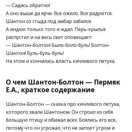
— Садись обратно!
А оно выше да ярче. Все ожило. Все радуются.
Шантон со стыда под амбар забился.
А индюк только того и ждал. Перь-крылья
распустил и на весь свет оповещает:
— Шантон-болтон! Было-боло-буль! Болтон-
Шантон! Буль-буль-буль!
На этом и кончилась власть кичливого петуха.
О чем Шантон-Болтон — Пермяк
Е.А., краткое содержание
Шантон-Болтон — сказка про кичливого петуха,
которого звали Шантоном. Он строил из себя
большую птицу и обижал всех. Боялись его все,
потому что он угрожал, что не запоет утром и