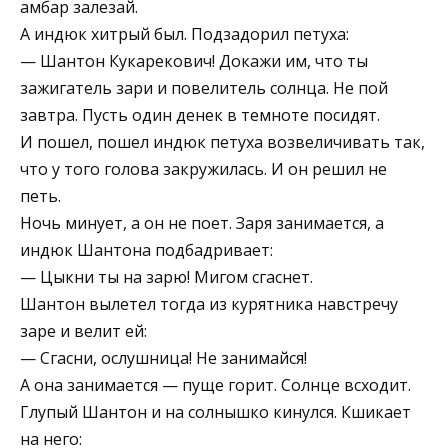
амбар залезай.
А индюк хитрый был. Подзадорил петуха:
— Шантон Кукарекович! Докажи им, что ты
зажигатель зари и повелитель солнца. Не пой
завтра. Пусть один денек в темноте посидят.
И пошел, пошел индюк петуха возвеличивать так,
что у того голова закружилась. И он решил не
петь.
Ночь минует, а он не поет. Заря занимается, а
индюк Шантона подбадривает:
— Цыкни ты на зарю! Мигом сгаснет.
Шантон вылетел тогда из курятника навстречу
заре и велит ей:
— Сгасни, ослушница! Не занимайся!
А она занимается — пуще горит. Солнце всходит.
Глупый Шантон и на солнышко кинулся. Кшикает
на него: