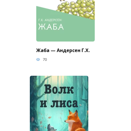
Жаба — Андерсен Г.Х.
70