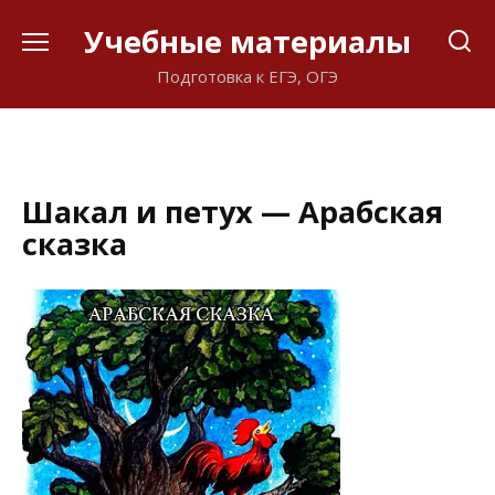
Перейти
Учебные материалы
к
содержанию
Подготовка к ЕГЭ, ОГЭ
Шакал и петух — Арабская
сказка