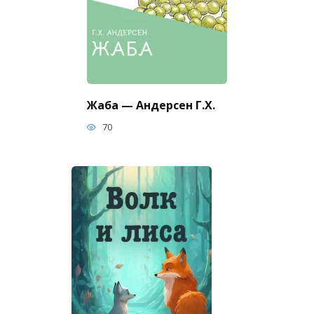
Жаба — Андерсен Г.Х.
70