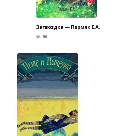
Загвоздка — Пермяк Е.А.
86