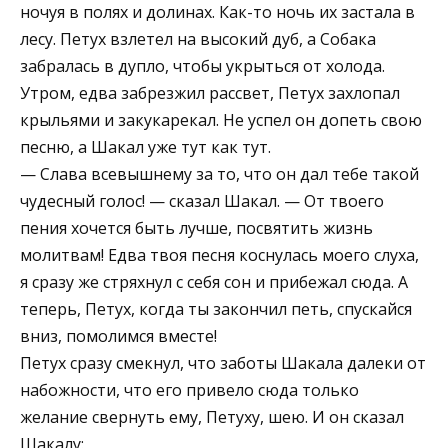
ночуя в полях и долинах. Как-то ночь их застала в
лесу. Петух взлетел на высокий дуб, а Собака
забралась в дупло, чтобы укрыться от холода.
Утром, едва забрезжил рассвет, Петух захлопал
крыльями и закукарекал. Не успел он допеть свою
песню, а Шакал уже тут как тут.
— Слава всевышнему за то, что он дал тебе такой
чудесный голос! — сказал Шакал. — От твоего
пения хочется быть лучше, посвятить жизнь
молитвам! Едва твоя песня коснулась моего слуха,
я сразу же стряхнул с себя сон и прибежал сюда. А
теперь, Петух, когда ты закончил петь, спускайся
вниз, помолимся вместе!
Петух сразу смекнул, что заботы Шакала далеки от
набожности, что его привело сюда только
желание свернуть ему, Петуху, шею. И он сказал
Шакалу: