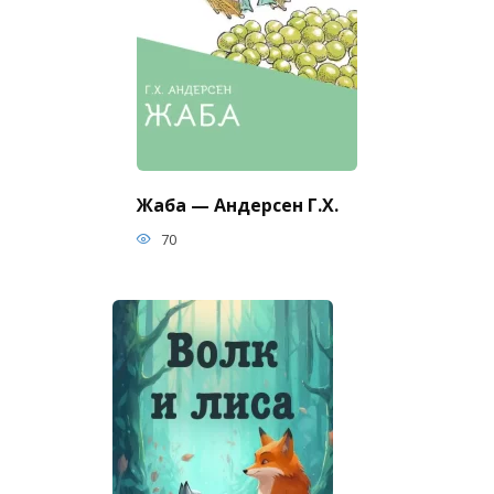
Жаба — Андерсен Г.Х.
70