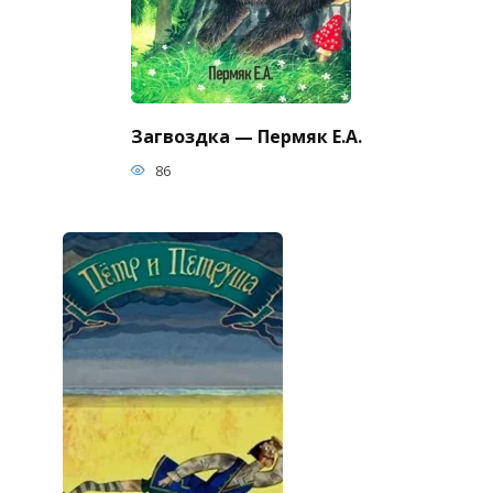
Загвоздка — Пермяк Е.А.
86