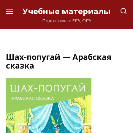
Перейти
Учебные материалы
к
содержанию
Подготовка к ЕГЭ, ОГЭ
Шах-попугай — Арабская
сказка