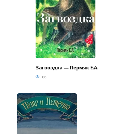
Загвоздка — Пермяк Е.А.
86