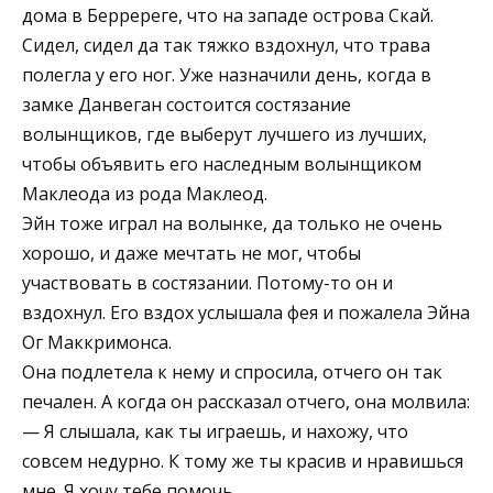
дома в Берререге, что на западе острова Скай.
Сидел, сидел да так тяжко вздохнул, что трава
полегла у его ног. Уже назначили день, когда в
замке Данвеган состоится состязание
волынщиков, где выберут лучшего из лучших,
чтобы объявить его наследным волынщиком
Маклеода из рода Маклеод.
Эйн тоже играл на волынке, да только не очень
хорошо, и даже мечтать не мог, чтобы
участвовать в состязании. Потому-то он и
вздохнул. Его вздох услышала фея и пожалела Эйна
Ог Маккримонса.
Она подлетела к нему и спросила, отчего он так
печален. А когда он рассказал отчего, она молвила:
— Я слышала, как ты играешь, и нахожу, что
совсем недурно. К тому же ты красив и нравишься
мне. Я хочу тебе помочь.