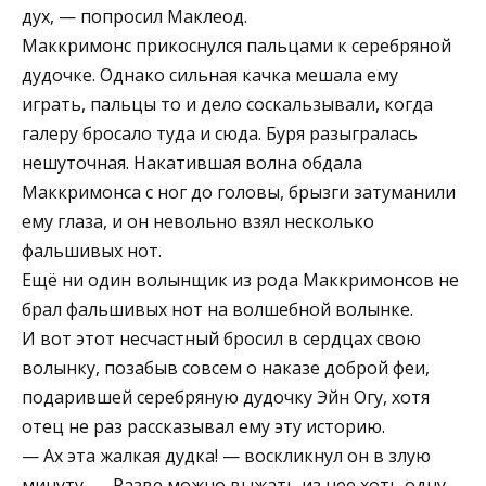
дух, — попросил Маклеод.
Маккримонс прикоснулся пальцами к серебряной
дудочке. Однако сильная качка мешала ему
играть, пальцы то и дело соскальзывали, когда
галеру бросало туда и сюда. Буря разыгралась
нешуточная. Накатившая волна обдала
Маккримонса с ног до головы, брызги затуманили
ему глаза, и он невольно взял несколько
фальшивых нот.
Ещё ни один волынщик из рода Маккримонсов не
брал фальшивых нот на волшебной волынке.
И вот этот несчастный бросил в сердцах свою
волынку, позабыв совсем о наказе доброй феи,
подарившей серебряную дудочку Эйн Огу, хотя
отец не раз рассказывал ему эту историю.
— Ах эта жалкая дудка! — воскликнул он в злую
минуту. — Разве можно выжать из нее хоть одну