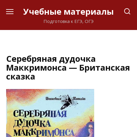
Перейти
Учебные материалы
к
содержанию
Подготовка к ЕГЭ, ОГЭ
Серебряная дудочка
Маккримонса — Британская
сказка