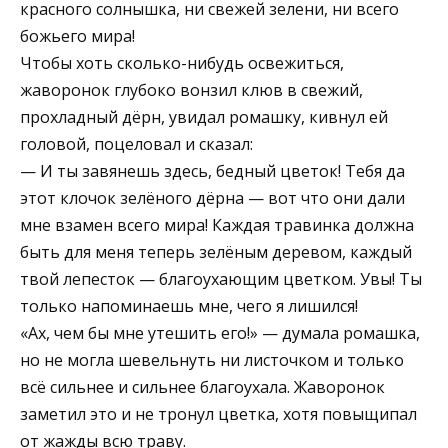
красного солнышка, ни свежей зелени, ни всего
божьего мира!
Чтобы хоть сколько-нибудь освежиться,
жаворонок глубоко вонзил клюв в свежий,
прохладный дёрн, увидал ромашку, кивнул ей
головой, поцеловал и сказал:
— И ты завянешь здесь, бедный цветок! Тебя да
этот клочок зелёного дёрна — вот что они дали
мне взамен всего мира! Каждая травинка должна
быть для меня теперь зелёным деревом, каждый
твой лепесток — благоухающим цветком. Увы! Ты
только напоминаешь мне, чего я лишился!
«Ах, чем бы мне утешить его!» — думала ромашка,
но не могла шевельнуть ни листочком и только
всё сильнее и сильнее благоухала. Жаворонок
заметил это и не тронул цветка, хотя повыщипал
от жажды всю траву.