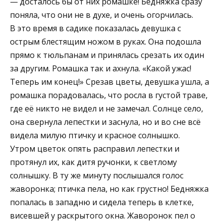
— досталось бы от них ромашке! Бедняжка сразу
поняла, что они не в духе, и очень огорчилась.
В это время в садике показалась девушка с
острым блестящим ножом в руках. Она подошла
прямо к тюльпанам и принялась срезать их один
за другим. Ромашка так и ахнула. «Какой ужас!
Теперь им конец!» Срезав цветы, девушка ушла, а
ромашка порадовалась, что росла в густой траве,
где её никто не видел и не замечал. Солнце село,
она свернула лепестки и заснула, но и во сне всё
видела милую птичку и красное солнышко.
Утром цветок опять расправил лепестки и
протянул их, как дитя ручонки, к светлому
солнышку. В ту же минуту послышался голос
жаворонка; птичка пела, но как грустно! Бедняжка
попалась в западню и сидела теперь в клетке,
висевшей у раскрытого окна. Жаворонок пел о