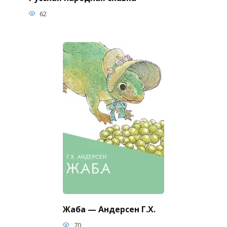
62
Жаба — Андерсен Г.Х.
70