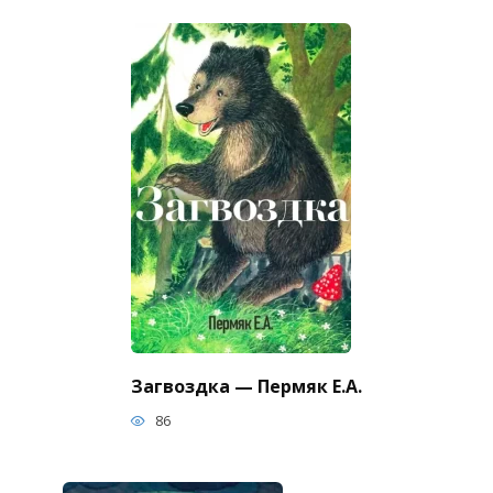
Загвоздка — Пермяк Е.А.
86