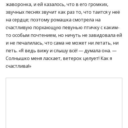
жаворонка, и ей казалось, что в его громких,
звучных песнях звучит как раз то, что таится у неё
на сердце; поэтому ромашка смотрела на
счастливую порхающую певунью птичку с каким-
то особым почтением, но ничуть не завидовала ей
и не печалилась, что сама не может ни летать, ни
петь. «Я ведь вижу и слышу всё! — думала она. —
Солнышко меня ласкает, ветерок целует! Как я
счастлива!»