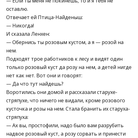
— Если ты меня не покинешь, то и я тебя не
оставлю.
Отвечает ей Птица-Найденыш:
— Никогда!
И сказала Ленхен:
— Обернись ты розовым кустом, а я — розой на
нем.
Подходят трое работников к лесу и видят один
только розовый куст да розу на нем, а детей нигде
нет как нет. Вот они и говорят:
— Да что тут найдешь?
Воротились они домой и рассказали старухе-
стряпухе, что ничего не видали, кроме розового
кусточка и розы на нем. Стала бранить их старуха-
стряпуха:
— Ах вы, простофили, надо было вам разрубить
надвое розовый куст, а розу сорвать и принести