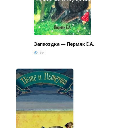
Загвоздка — Пермяк Е.А.
86