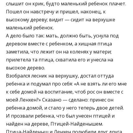
слышит он крик, будто маленький ребенок плачет.
Пошел он навстречу и пришел, наконец, к
высокому дереву; видит — сидит на верхушке
маленький ребенок.
А дело было так: мать, должно быть, уснула под
деревом вместе с ребенком, а хищная птица
заметила, что лежит он на коленях у матери;
прилетела та птица, схватила его и унесла на
высокое дерево.
Взобрался лесник на верхушку, достал оттуда
ребенка и подумал про себя: «А не взять ли его мне
к себе домой на воспитание, чтоб рос он вместе с
моей Ленхен?» Сказано — сделано: принес он
ребенка домой, и стало у него теперь двое детей.
И прозвали ребенка, что был унесен птицей и
найден на дереве, Птицей-Найденышем.
Птица-Найденыш и Ленхен полюбили друг друга,