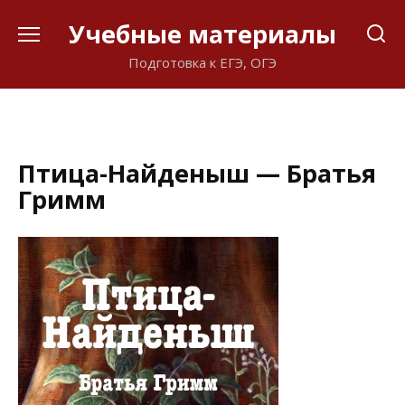
Перейти
Учебные материалы
к
содержанию
Подготовка к ЕГЭ, ОГЭ
Птица-Найденыш — Братья
Гримм