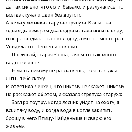
да так сильно, что если, бывало, и разлучались, то
всегда скучали один без другого.
А жила у лесника старуха-стряпуха. Взяла она
однажды вечером два ведра и стала носить воду;
и не раз ходила она к колодцу, а много-много раз.
Увидела это Ленхен и говорит:
— Послушай, старая Занна, зачем ты так много
воды носишь?
— Если ты никому не расскажешь, то я, так уж и
быть, тебе скажу.
И ответила Ленхен, что никому не скажет, никому
не расскажет об этом, и сказала стряпуха-старуха:
— Завтра поутру, когда лесник уйдет на охоту, я
вскипячу воду, и когда вода в котле закипит,
брошу в него Птицу-Найденыша и сварю его
живьем.