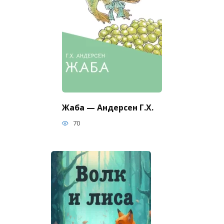
Жаба — Андерсен Г.Х.
70