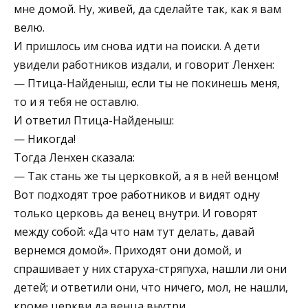
мне домой. Ну, живей, да сделайте так, как я вам
велю.
И пришлось им снова идти на поиски. А дети
увидели работников издали, и говорит Ленхен:
— Птица-Найденыш, если ты не покинешь меня,
то и я тебя не оставлю.
И ответил Птица-Найденыш:
— Никогда!
Тогда Ленхен сказала:
— Так стань же ты церковкой, а я в ней венцом!
Вот подходят трое работников и видят одну
только церковь да венец внутри. И говорят
между собой: «Да что нам тут делать, давай
вернемся домой». Приходят они домой, и
спрашивает у них старуха-стряпуха, нашли ли они
детей; и ответили они, что ничего, мол, не нашли,
кроме церкви да венца внутри.