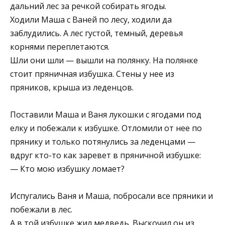
дальний лес за речкой собирать ягоды.
Ходили Маша с Ваней по лесу, ходили да
заблудились. А лес густой, темный, деревья
корнями переплетаются.
Шли они шли — вышли на полянку. На полянке
стоит пряничная избушка. Стены у нее из
пряников, крыша из леденцов.
Поставили Маша и Ваня лукошки с ягодами под
елку и побежали к избушке. Отломили от нее по
прянику и только потянулись за леденцами —
вдруг кто-то как заревет в пряничной избушке:
— Кто мою избушку ломает?
Испугались Ваня и Маша, побросали все пряники и
побежали в лес.
А в той избушке жил медведь. Выскочил он из