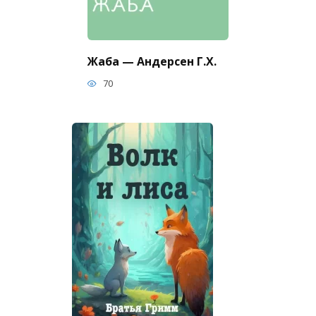
Жаба — Андерсен Г.Х.
70