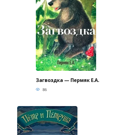
Загвоздка — Пермяк Е.А.
86