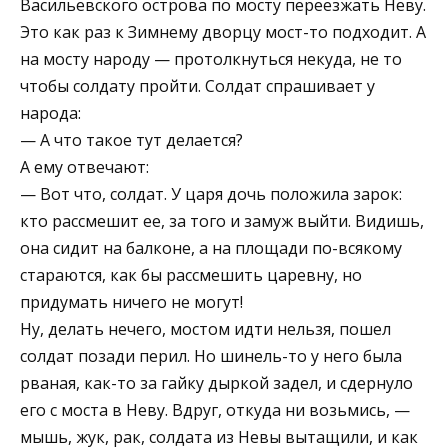
Васильевского острова по мосту переезжать Неву.
Это как раз к Зимнему дворцу мост-то подходит. А
на мосту народу — протолкнуться некуда, не то
чтобы солдату пройти. Солдат спрашивает у
народа:
— А что такое тут делается?
А ему отвечают:
— Вот что, солдат. У царя дочь положила зарок:
кто рассмешит ее, за того и замуж выйти. Видишь,
она сидит на балконе, а на площади по-всякому
стараются, как бы рассмешить царевну, но
придумать ничего не могут!
Ну, делать нечего, мостом идти нельзя, пошел
солдат позади перил. Но шинель-то у него была
рваная, как-то за гайку дыркой задел, и сдернуло
его с моста в Неву. Вдруг, откуда ни возьмись, —
мышь, жук, рак, солдата из Невы вытащили, и как