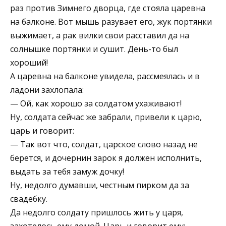
раз против Зимнего дворца, где стояла царевна
на балконе. Вот мышь разувает его, жук портянки
выжимает, а рак вилки свои расставил да на
солнышке портянки и сушит. День-то был
хороший!
А царевна на балконе увидела, рассмеялась и в
ладони захлопала:
— Ой, как хорошо за солдатом ухаживают!
Ну, солдата сейчас же забрали, привели к царю,
царь и говорит:
— Так вот что, солдат, царское слово назад не
берется, и дочернин зарок я должен исполнить,
выдать за тебя замуж дочку!
Ну, недолго думавши, честным пирком да за
свадебку.
Да недолго солдату пришлось жить у царя,
захотелось ему домой. Царь и говорит ему: