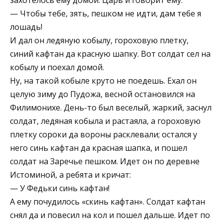
— Чтобы тебе, зять, пешком не идти, дам тебе я
лошадь!
И дал он ледяную кобылу, гороховую плетку,
синий кафтан да красную шапку. Вот солдат сел на
кобылу и поехал домой.
Ну, на такой кобыле круто не поедешь. Ехал он
целую зиму до Пудожа, весной остановился на
Филимонихе. День-то был веселый, жаркий, заснул
солдат, ледяная кобыла и растаяла, а гороховую
плетку сороки да вороны расклевали; остался у
него синь кафтан да красная шапка, и пошел
солдат на Заречье пешком. Идет он по деревне
Истоминой, а ребята и кричат:
— У Федьки синь кафтан!
А ему почудилось «скинь кафтан». Солдат кафтан
снял да и повесил на кол и пошел дальше. Идет по