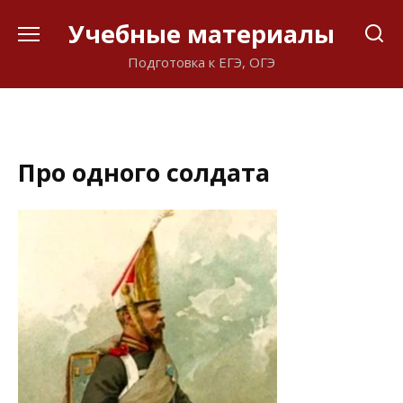
Перейти
Учебные материалы
к
содержанию
Подготовка к ЕГЭ, ОГЭ
Про одного солдата