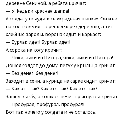
деревне Сениной, а ребята кричат:
— У Федьки красная шапка!
А солдату почудилось «краденая шапка». Он и ее
на кол повесил. Перешел через деревню, а тут
хлебные зароды, ворона сидит и каркает:
— Бурлак идет! Бурлак идет!
А сорока на колу кричит:
— Чики, чики из Питера, чики, чики из Питера!
Дошел солдат до дому, петух у крыльца кричит:
— Без денег, без денег!
Заходит в сени, а курица на сарае сидит кричит:
— Как это так? Как это так? Как это так?
Зашел в избу, а кошка с печи спрыгнула и кричит:
— Профурал, профурал, профурал!
Вот так ничего у солдата и не осталось.