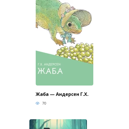
Жаба — Андерсен Г.Х.
70