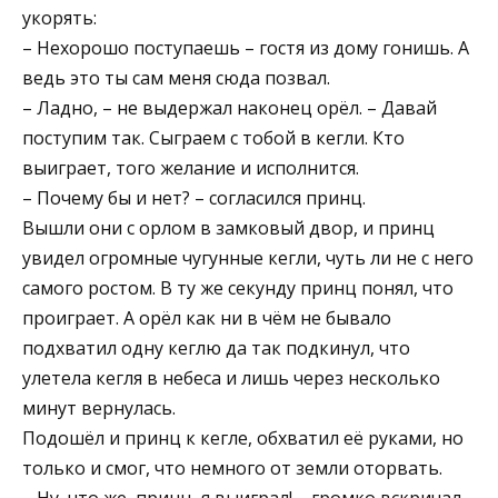
укорять:
– Нехорошо поступаешь – гостя из дому гонишь. А
ведь это ты сам меня сюда позвал.
– Ладно, – не выдержал наконец орёл. – Давай
поступим так. Сыграем с тобой в кегли. Кто
выиграет, того желание и исполнится.
– Почему бы и нет? – согласился принц.
Вышли они с орлом в замковый двор, и принц
увидел огромные чугунные кегли, чуть ли не с него
самого ростом. В ту же секунду принц понял, что
проиграет. А орёл как ни в чём не бывало
подхватил одну кеглю да так подкинул, что
улетела кегля в небеса и лишь через несколько
минут вернулась.
Подошёл и принц к кегле, обхватил её руками, но
только и смог, что немного от земли оторвать.
– Ну, что же, принц, я выиграл! – громко вскричал