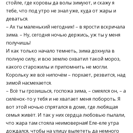
стойле, где коровы да волы зимуют, и скажу я
тебе, что под утро не знал уже, куда от жары и
деваться.
– Ах ты маленький негодник! – в ярости вскричала
зима. – Ну, сегодня ночью держись, уж ты у меня
получишь!
И как только начало темнеть, зима дохнула в
полную силу, и всю землю охватил такой мороз,
какого старожилы и припомнить не могли.
Корольку же всё нипочём – порхает, резвится, над
зимой насмехается.
– Всё ты грозишься, госпожа зима, – смеялся он, – а
силёнок-то у тебя и не хватает меня побороть. Я
вот этой ночью спрятался в доме, где любящая
семья живёт. И так у них сердца любовью пылали,
что жара там стояла неимоверная! Еле-еле утра
дождался, чтобы на улицу вылететь да немного