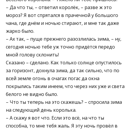
– Да что ты, – ответил королёк, – разве ж это
мороз? Я вот спрятался в прачечной у большого
чана, где днём и ночью стирают, и мне так даже
жарко было.
– Ах так, – пуще прежнего разозлилась зима, – ну,
сегодня ночью тебе уж точно придётся передо
мной голову склонить!
Сказано – сделано. Как только солнце опустилось
за горизонт, дохнула зима, да так сильно, что по
всей земле огонь в очагах погас да окна
покрылись таким инеем, что через них уже и света
белого не видно было.
– Что ты теперь на это скажешь? – спросила зима
на следующий день королька.
– А скажу я вот что. Если это всё, на что ты
способна, то мне тебя жаль. Я эту ночь провёл в