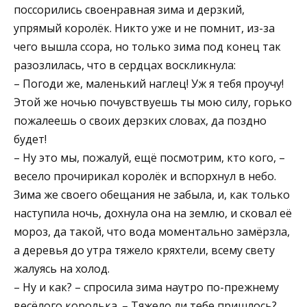
поссорились своенравная зима и дерзкий,
упрямый королёк. Никто уже и не помнит, из-за
чего вышла ссора, но только зима под конец так
разозлилась, что в сердцах воскликнула:
– Погоди же, маленький наглец! Уж я тебя проучу!
Этой же ночью почувствуешь ты мою силу, горько
пожалеешь о своих дерзких словах, да поздно
будет!
– Ну это мы, пожалуй, ещё посмотрим, кто кого, –
весело прочирикал королёк и вспорхнул в небо.
Зима же своего обещания не забыла, и, как только
наступила ночь, дохнула она на землю, и сковал её
мороз, да такой, что вода моментально замёрзла,
а деревья до утра тяжело кряхтели, всему свету
жалуясь на холод.
– Ну и как? – спросила зима наутро по-прежнему
весёлого королька. – Тяжело ли тебе пришлось?