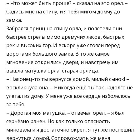
– Что может быть проще? – сказал на это орёл. –
Садись мне на спину, и я тебя мигом домчу до
замка.
Забрался принц на спину орла, и полетели они
быстрее стрелы мимо дремучих лесов, быстрых
рек и высоких гор. И вскоре уже стояли перед
воротами большого замка. В то же самое
мгновение открылись двери, и навстречу им
вышла матушка орла, старая орлица.
– Наконец-то ты вернулся домой, милый сынок! –
воскликнула она. – Никогда ещё ты так надолго не
улетал из дому. У меня уже всё сердце изболелось
за тебя.
– Дорогая моя матушка, – отвечал орёл, – я был
серьёзно ранен. Но как только опасность
миновала и я достаточно окреп, я тут же поспешил
вернуться домой. Сопровождать же меня