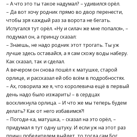
– А что это ты такое надумал? – удивился орёл.
– Да вот хочу родник прямо во двор перенести,
чтобы зря каждый раз за ворота не бегать.
Испугался тут орёл. «Ну и силач же мне попался», –
подумал он, а принцу сказал:
– Знаешь, не надо родник этот трогать. Ты уж
лучше здесь оставайся, а я сам схожу воды наберу.
Как сказал, так и сделал.
А вечером он снова пошёл к матушке, старой
орлице, и рассказал ей обо всём в подробностях.
– Ах, говорила же я, что королевича ещё в первый
день надо было изжарить! – в сердцах
воскликнула орлица. – И что же мы теперь будем
делать? Как от него избавимся?!
– Погоди-ка, матушка, – сказал на это орёл, –
придумал я тут одну штуку. И если уж на этот раз
принц победителем выйдет, то тогда сам Бог