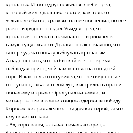
крылатых. И тут вдруг появился в небе орёл,
который жил в дальних горах и, как только
услышал о битве, сразу же на неё поспешил, но всё
равно изрядно опоздал. Увидел орёл, что
крылатые отступать начинают, – и ринулся в
самую гущу схватки. Дрался он так отчаянно, что
вскоре удача снова улыбнулась крылатым.
А надо сказать, что за битвой всё это время
наблюдал принц, чей замок стоял на соседней
горе. И как только он увидел, что четвероногие
отступают, схватил свой лук, выстрелил в орла и
попал ему в крыло. Орёл упал на землю, и
четвероногие в конце концов одержали победу.
Королёк же сражался все три дня как герой, за что
ему почёт и слава.
– Эх, королевич, – сказал печально орёл, –
бесчестно ты поступил, а потому должен теперь