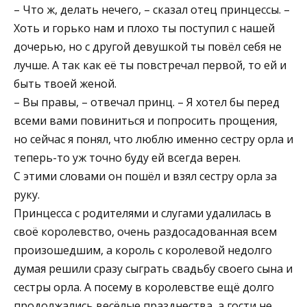
– Что ж, делать нечего, – сказал отец принцессы. –
Хоть и горько нам и плохо ты поступил с нашей
дочерью, но с другой девушкой ты повёл себя не
лучше. А так как её ты повстречал первой, то ей и
быть твоей женой.
– Вы правы, – отвечал принц. – Я хотел бы перед
всеми вами повиниться и попросить прощения,
но сейчас я понял, что люблю именно сестру орла и
теперь-то уж точно буду ей всегда верен.
С этими словами он пошёл и взял сестру орла за
руку.
Принцесса с родителями и слугами удалилась в
своё королевство, очень раздосадованная всем
произошедшим, а король с королевой недолго
думая решили сразу сыграть свадьбу своего сына и
сестры орла. А посему в королевстве ещё долго
продолжались весёлые празднества, а гости не