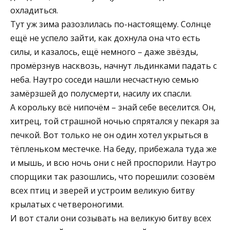
охладиться.
Тут уж зима разозлилась по-настоящему. Солнце
ещё не успело зайти, как дохнула она что есть
силы, и казалось, ещё немного – даже звёзды,
промёрзнув насквозь, начнут льдинками падать с
неба. Наутро соседи нашли несчастную семью
замёрзшей до полусмерти, насилу их спасли.
А корольку всё нипочём – знай себе веселится. Он,
хитрец, той страшной ночью спрятался у пекаря за
печкой. Вот только не он один хотел укрыться в
тёпленьком местечке. На беду, прибежала туда же
и мышь, и всю ночь они с ней проспорили. Наутро
спорщики так разошлись, что порешили: созовём
всех птиц и зверей и устроим великую битву
крылатых с четвероногими.
И вот стали они созывать на великую битву всех