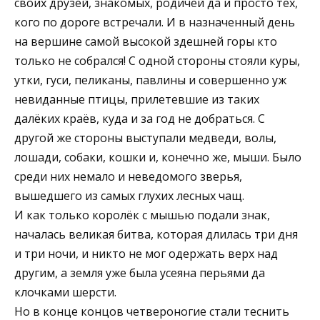
своих друзей, знакомых, родичей да и просто тех,
кого по дороге встречали. И в назначенный день
на вершине самой высокой здешней горы кто
только не собрался! С одной стороны стояли куры,
утки, гуси, пеликаны, павлины и совершенно уж
невиданные птицы, прилетевшие из таких
далёких краёв, куда и за год не добраться. С
другой же стороны выступали медведи, волы,
лошади, собаки, кошки и, конечно же, мыши. Было
среди них немало и неведомого зверья,
вышедшего из самых глухих лесных чащ.
И как только королёк с мышью подали знак,
началась великая битва, которая длилась три дня
и три ночи, и никто не мог одержать верх над
другим, а земля уже была усеяна перьями да
клочками шерсти.
Но в конце концов четвероногие стали теснить