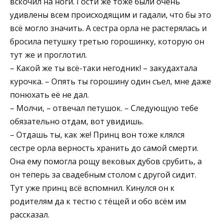
вскочил на ноги. Гости же тоже были очень
удивлены всем происходящим и гадали, что бы это
всё могло значить. А сестра орла не растерялась и
бросила петушку третью горошинку, которую он
тут же и проглотил.
– Какой же ты всё-таки негодник! – закудахтала
курочка. – Опять ты горошину один съел, мне даже
понюхать её не дал.
– Молчи, – отвечал петушок. – Следующую тебе
обязательно отдам, вот увидишь.
– Отдашь ты, как же! Принц вон тоже клялся
сестре орла верность хранить до самой смерти.
Она ему помогла рощу вековых дубов срубить, а
он теперь за свадебным столом с другой сидит.
Тут уже принц всё вспомнил. Кинулся он к
родителям да к тестю с тёщей и обо всём им
рассказал.