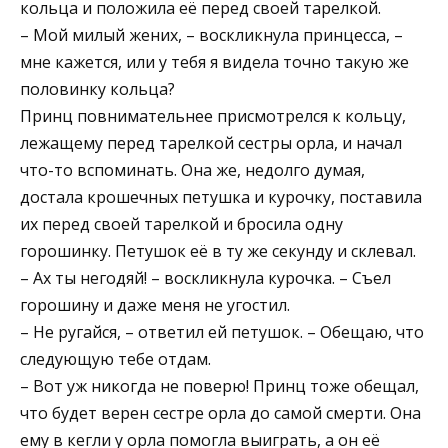
кольца и положила её перед своей тарелкой.
– Мой милый жених, – воскликнула принцесса, –
мне кажется, или у тебя я видела точно такую же
половинку кольца?
Принц повнимательнее присмотрелся к кольцу,
лежащему перед тарелкой сестры орла, и начал
что-то вспоминать. Она же, недолго думая,
достала крошечных петушка и курочку, поставила
их перед своей тарелкой и бросила одну
горошинку. Петушок её в ту же секунду и склевал.
– Ах ты негодяй! – воскликнула курочка. – Съел
горошину и даже меня не угостил.
– Не ругайся, – ответил ей петушок. – Обещаю, что
следующую тебе отдам.
– Вот уж никогда не поверю! Принц тоже обещал,
что будет верен сестре орла до самой смерти. Она
ему в кегли у орла помогла выиграть, а он её