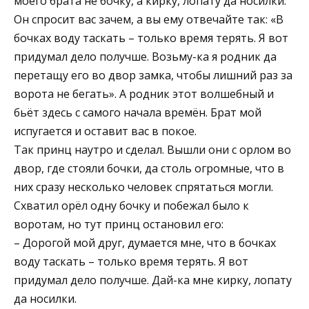
моего брата не бочку, а кирку, лопату да носилки.
Он спросит вас зачем, а вы ему отвечайте так: «В
бочках воду таскать – только время терять. Я вот
придумал дело получше. Возьму-ка я родник да
перетащу его во двор замка, чтобы лишний раз за
ворота не бегать». А родник этот волшебный и
бьёт здесь с самого начала времён. Брат мой
испугается и оставит вас в покое.
Так принц наутро и сделал. Вышли они с орлом во
двор, где стояли бочки, да столь огромные, что в
них сразу несколько человек спрятаться могли.
Схватил орёл одну бочку и побежал было к
воротам, но тут принц остановил его:
– Дорогой мой друг, думается мне, что в бочках
воду таскать – только время терять. Я вот
придумал дело получше. Дай-ка мне кирку, лопату
да носилки.