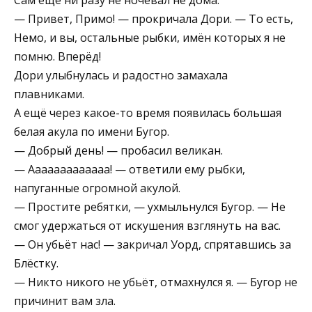
— Привет, Примо! — прокричала Дори. — То есть,
Немо, и вы, остальные рыбки, имён которых я не
помню. Вперёд!
Дори улыбнулась и радостно замахала
плавниками.
А ещё через какое-то время появилась большая
белая акула по имени Бугор.
— Добрый день! — пробасил великан.
— Aaaaaaaaaaaaa! — ответили ему рыбки,
напуганные огромной акулой.
— Простите ребятки, — ухмыльнулся Бугор. — Не
смог удержаться от искушения взглянуть на вас.
— Он убьёт нас! — закричал Уорд, спрятавшись за
Блёстку.
— Никто никого не убьёт, отмахнулся я. — Бугор не
причинит вам зла.