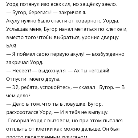
Уорд потянул изо всех сил, но защёлку заело.
— Бугор, берегись! — закричал я.
Акулу нужно было спасти от коварного Уорда.
Услышав меня, Бугор начал метаться по клетке и,
вместо того чтобы выбраться, уронил дверцу.
БАХ!
— Я поймал свою первую акулу! — возбуждённо
закричал Уорд.
— Неееет! — выдохнул я. — Ах ты негодяй!
Отпусти моего друга.
— Эй, ребята, успокойтесь, — сказал Бугор. — В
чём дело?
— Дело в том, что ты в ловушке, Бугор,
расхохотался Уорд. — И я тебя не выпущу.
-Говорил Уорд с вызовом, но при этом пытался
отплыть от клетки как можно дальше. Он был
просто перепуганным хулиганом.