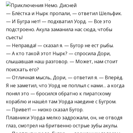
— Блёстка и Нырк пропали, — ответил Шельфик.
— И Бугра нет! — подхватил Уорд. — Все это
подстроено. Акула заманила нас сюда, чтобы
съесть!
— Неправда! — сказал я. — Бугор не ест рыбы.
— А кто такой этот Нырк? — спросила Дори,
слышавшая наш разговор. — Может, нам стоит
поискать его?
— Отличная мысль, Дори, — ответил я. — Вперёд.
Я не заметил, что Уорд не поплыл с нами… а когда
понял это — бросился обратно к пиратскому
кораблю и нашёл там Уорда наедине с Бугром.
— Привет! — низко сказал Бугор.
Плавники Уорда мелко задрожали, он, не отводя
глаз, смотрел на бритвенно острые зубы акулы.