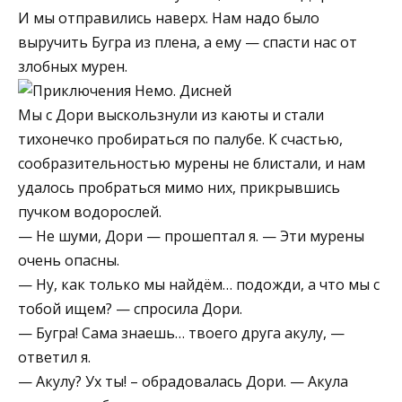
И мы отправились наверх. Нам надо было
выручить Бугра из плена, а ему — спасти нас от
злобных мурен.
Мы с Дори выскользнули из каюты и стали
тихонечко пробираться по палубе. К счастью,
сообразительностью мурены не блистали, и нам
удалось пробраться мимо них, прикрывшись
пучком водорослей.
— Не шуми, Дори — прошептал я. — Эти мурены
очень опасны.
— Ну, как только мы найдём… подожди, а что мы с
тобой ищем? — спросила Дори.
— Бугра! Сама знаешь… твоего друга акулу, —
ответил я.
— Акулу? Ух ты! – обрадовалась Дори. — Акула