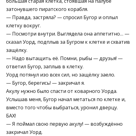
большая старая клетка, стоявшая на палубе
затонувшего пиратского корабля.
— Правда, застряла? — спросил Бугор и оплыл
клетку вокруг.
— Посмотри внутри. Выглядела она аппетитно… —
сказал Уорд, подплыв за Бугром к клетке и схватив
защёлку.
— Надо вытащить её. Помни, рыбы — друзья! —
ответил Бугор, заплыв в клетку.
Уорд потянул изо всех сил, но защёлку заело.
— Бугор, берегись! — закричал я.
Акулу нужно было спасти от коварного Уорда.
Услышав меня, Бугор начал метаться по клетке и,
вместо того чтобы выбраться, уронил дверцу.
БАХ!
— Я поймал свою первую акулу! — возбуждённо
закричал Уорд.