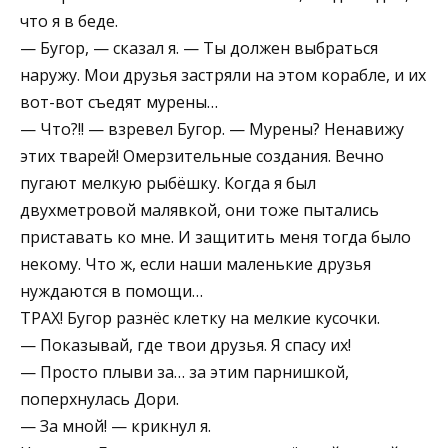
что я в беде.
— Бугор, — сказал я. — Ты должен выбраться
наружу. Мои друзья застряли на этом корабле, и их
вот-вот съедят мурены…
— Что?!! — взревел Бугор. — Мурены? Ненавижу
этих тварей! Омерзительные создания. Вечно
пугают мелкую рыбёшку. Когда я был
двухметровой малявкой, они тоже пытались
приставать ко мне. И защитить меня тогда было
некому. Что ж, если наши маленькие друзья
нуждаются в помощи…
ТРАХ! Бугор разнёс клетку на мелкие кусочки.
— Показывай, где твои друзья. Я спасу их!
— Просто плыви за… за этим парнишкой,
поперхнулась Дори.
— За мной! — крикнул я.