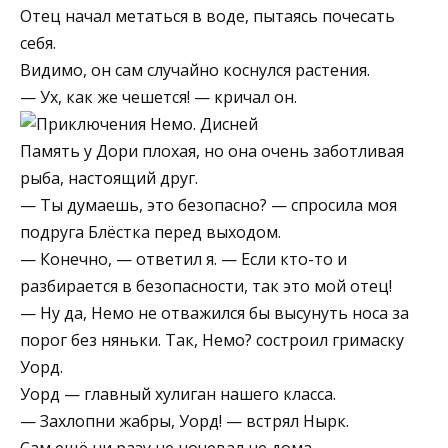
Отец начал метаться в воде, пытаясь почесать
себя.
Видимо, он сам случайно коснулся растения.
— Ух, как же чешется! — кричал он.
Память у Дори плохая, но она очень заботливая
рыба, настоящий друг.
— Ты думаешь, это безопасно? — спросила моя
подруга Блёстка перед выходом.
— Конечно, — ответил я. — Если кто-то и
разбирается в безопасности, так это мой отец!
— Ну да, Немо не отважился бы высунуть носа за
порог без няньки. Так, Немо? состроил гримаску
Уорд.
Уорд — главный хулиган нашего класса.
— Захлопни жабры, Уорд! — встрял Нырк.
Сам ещё ни разу не ночевал не дома.