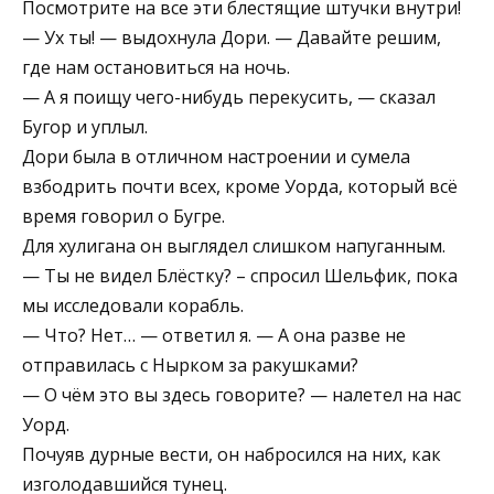
Посмотрите на все эти блестящие штучки внутри!
— Ух ты! — выдохнула Дори. — Давайте решим,
где нам остановиться на ночь.
— А я поищу чего-нибудь перекусить, — сказал
Бугор и уплыл.
Дори была в отличном настроении и сумела
взбодрить почти всех, кроме Уорда, который всё
время говорил о Бугре.
Для хулигана он выглядел слишком напуганным.
— Ты не видел Блёстку? – спросил Шельфик, пока
мы исследовали корабль.
— Что? Нет… — ответил я. — А она разве не
отправилась с Нырком за ракушками?
— О чём это вы здесь говорите? — налетел на нас
Уорд.
Почуяв дурные вести, он набросился на них, как
изголодавшийся тунец.