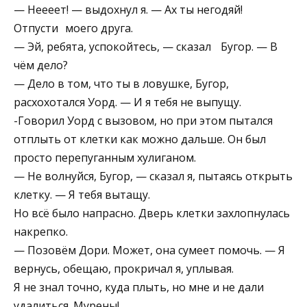
— Неееет! — выдохнул я. — Ах ты негодяй!
Отпусти моего друга.
— Эй, ребята, успокойтесь, — сказал Бугор. — В
чём дело?
— Дело в том, что ты в ловушке, Бугор,
расхохотался Уорд. — И я тебя не выпущу.
-Говорил Уорд с вызовом, но при этом пытался
отплыть от клетки как можно дальше. Он был
просто перепуганным хулиганом.
— Не волнуйся, Бугор, — сказал я, пытаясь открыть
клетку. — Я тебя вытащу.
Но всё было напрасно. Дверь клетки захлопнулась
накрепко.
— Позовём Дори. Может, она сумеет помочь. — Я
вернусь, обещаю, прокричал я, уплывая.
Я не знал точно, куда плыть, но мне и не дали
удалиться. Мурены!