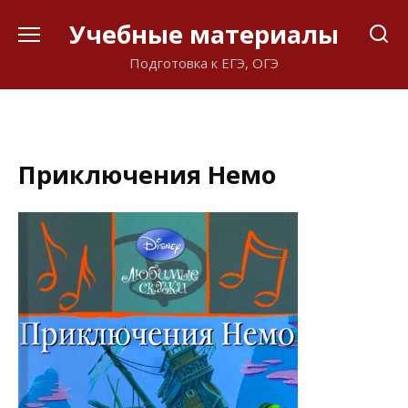
Перейти
Учебные материалы
к
содержанию
Подготовка к ЕГЭ, ОГЭ
Приключения Немо