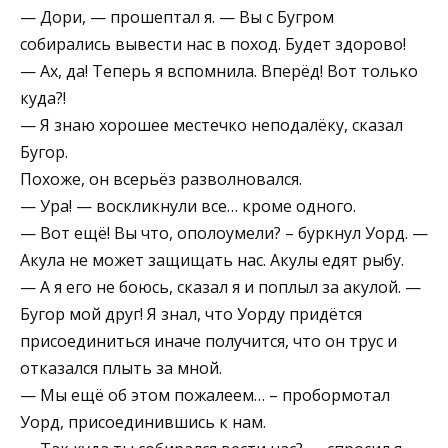
— Дори, — прошептал я. — Вы с Бугром
собирались вывести нас в поход. Будет здорово!
— Ах, да! Теперь я вспомнила. Вперёд! Вот только
куда?!
— Я знаю хорошее местечко неподалёку, сказал
Бугор.
Похоже, он всерьёз разволновался.
— Ура! — воскликнули все… кроме одного.
— Вот ещё! Вы что, ополоумели? – буркнул Уорд. —
Акула не может защищать нас. Акулы едят рыбу.
— А я его не боюсь, сказал я и поплыл за акулой. —
Бугор мой друг! Я знал, что Уорду придётся
присоединиться иначе получится, что он трус и
отказался плыть за мной.
— Мы ещё об этом пожалеем… – пробормотал
Уорд, присоединившись к нам.