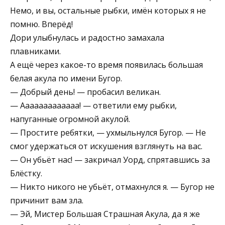
Немо, и вы, остальные рыбки, имён которых я не
помню. Вперёд!
Дори улыбнулась и радостно замахала
плавниками.
А ещё через какое-то время появилась большая
белая акула по имени Бугор.
— Добрый день! — пробасил великан.
— Aaaaaaaaaaaaa! — ответили ему рыбки,
напуганные огромной акулой.
— Простите ребятки, — ухмыльнулся Бугор. — Не
смог удержаться от искушения взглянуть на вас.
— Он убьёт нас! — закричал Уорд, спрятавшись за
Блёстку.
— Никто никого не убьёт, отмахнулся я. — Бугор не
причинит вам зла.
— Эй, Мистер Большая Страшная Акула, да я же