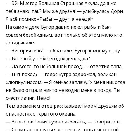
— Эй, Мистер Большая Страшная Акула, да я же
тебя знаю, так? Мы же друзья! — улыбнулась Дори.
Я всё помню: «Рыбы — друг, а не еда!»
На самом деле Бугор давно не ел рыбы и был
совсем безобидным, вот только об этом мало кто
догадывался.
— Эй, приятель! — обратился Бугор к моему отцу.
— Весёлый у тебя сегодня денёк, да?
— Да всего-то небольшой поход, — ответил папа.
— П-п-поход? — голос Бугра задрожал, великан
хлюпнул носом. — Я сейчас заплачу. У меня никогда
не было отца, и никто не водил меня в поход. Ты
счастливчик, Немо!
Тем временем отец рассказывал моим друзьям об
опасностях открытого океана.
— Этого растения нужно избегать, — говорил он.
— Стоит дотронуться до него, и сыпь с чесоткой