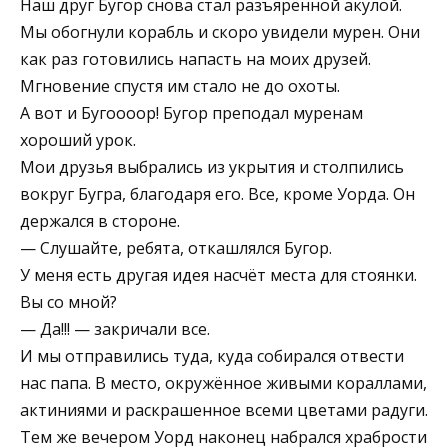
Наш друг Бугор снова стал разъярённой акулой.
Мы обогнули корабль и скоро увидели мурен. Они
как раз готовились напасть на моих друзей.
Мгновение спустя им стало не до охоты.
А вот и Бугоооор! Бугор преподал муренам
хороший урок.
Мои друзья выбрались из укрытия и столпились
вокруг Бугра, благодаря его. Все, кроме Уорда. Он
держался в стороне.
— Слушайте, ребята, откашлялся Бугор.
У меня есть другая идея насчёт места для стоянки.
Вы со мной?
— Да!!! — закричали все.
И мы отправились туда, куда собирался отвести
нас папа. В место, окружённое живыми кораллами,
актиниями и раскрашенное всеми цветами радуги.
Тем же вечером Уорд наконец набрался храбрости