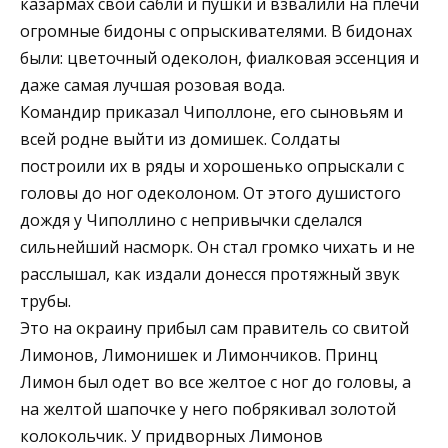
казармах свои сабли и пушки и взвалили на плечи
огромные бидоны с опрыскивателями. В бидонах
были: цветочный одеколон, фиалковая эссенция и
даже самая лучшая розовая вода.
Командир приказал Чиполлоне, его сыновьям и
всей родне выйти из домишек. Солдаты
построили их в ряды и хорошенько опрыскали с
головы до ног одеколоном. От этого душистого
дождя у Чиполлино с непривычки сделался
сильнейший насморк. Он стал громко чихать и не
расслышал, как издали донесся протяжный звук
трубы.
Это на окраину прибыл сам правитель со свитой
Лимонов, Лимонишек и Лимончиков. Принц
Лимон был одет во все желтое с ног до головы, а
на желтой шапочке у него побрякивал золотой
колокольчик. У придворных Лимонов