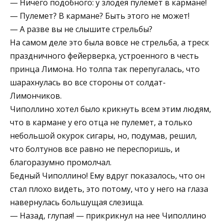
— Ничего подобного: у злодея пулемет в кармане!
— Пулемет? В кармане? Быть этого не может!
— А разве вы не слышите стрельбы?
На самом деле это была вовсе не стрельба, а треск
праздничного фейерверка, устроенного в честь
принца Лимона. Но толпа так перепугалась, что
шарахнулась во все стороны от солдат-
Лимончиков.
Чиполлино хотел было крикнуть всем этим людям,
что в кармане у его отца не пулемет, а только
небольшой окурок сигары, но, подумав, решил,
что болтунов все равно не переспоришь, и
благоразумно промолчал.
Бедный Чиполлино! Ему вдруг показалось, что он
стал плохо видеть, это потому, что у него на глаза
навернулась большущая слезища.
— Назад, глупая! — прикрикнул на нее Чиполлино