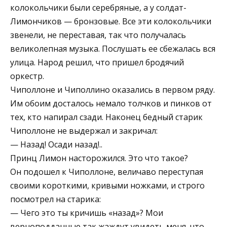
колокольчики были серебряные, а у солдат-
Лимончиков — бронзовые. Все эти колокольчики
звенели, не переставая, так что получалась
великолепная музыка. Послушать ее сбежалась вся
улица. Народ решил, что пришел бродячий
оркестр.
Чиполлоне и Чиполлино оказались в первом ряду.
Им обоим досталось немало толчков и пинков от
тех, кто напирал сзади. Наконец бедный старик
Чиполлоне не выдержал и закричал:
— Назад! Осади назад!..
Принц Лимон насторожился. Это что такое?
Он подошел к Чиполлоне, величаво переступая
своими короткими, кривыми ножками, и строго
посмотрел на старика:
— Чего это ты кричишь «назад»? Мои
верноподданные так жаждут увидеть меня, что