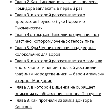
Глава 2. Как Чиполлино заставил кавалера
Помидора заплакать в первый раз
Глава 3, в которой рассказывается о
профессоре Груше, о Луке Порее и о
Тысяченожках
Глава 4 о том, как Чиполлино одурачил пса
Мастино, которому очень хотелось пить
Глава 5. Кум Черника вешает над дверью
колокольчик для воров
Глава 6, в которой рассказывается о том, как
много хлопот и неприятностей доставили
графиням их родственники — барон Апельсин
и герцог Мандарин
Глава 7, в которой Вишенка не обращает
внимания на объявление синьора Петрушки
Глава 8. Как прогнали из замка доктора
Каштана