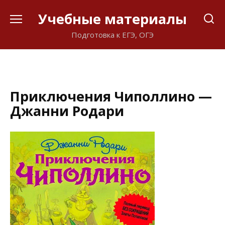
Перейти
Учебные материалы
к
содержанию
Подготовка к ЕГЭ, ОГЭ
Приключения Чиполлино —
Джанни Родари