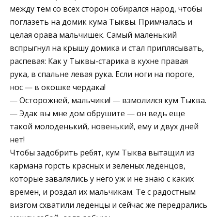
между тем со всех сторон собирался народ, чтобы
поглазеть на домик кума Тыквы. Примчалась и
целая орава мальчишек. Самый маленький
вспрыгнул на крышу домика и стал приплясывать,
распевая: Как у Тыквы-старика в кухне правая
рука, в спальне левая рука. Если ноги на пороге,
нос — в окошке чердака!
— Осторожней, мальчики! — взмолился кум Тыква.
— Эдак вы мне дом обрушите — он ведь еще
такой молоденький, новенький, ему и двух дней
нет!
Чтобы задобрить ребят, кум Тыква вытащил из
кармана горсть красных и зеленых леденцов,
которые завалялись у него уж и не знаю с каких
времен, и роздал их мальчикам. Те с радостным
визгом схватили леденцы и сейчас же передрались