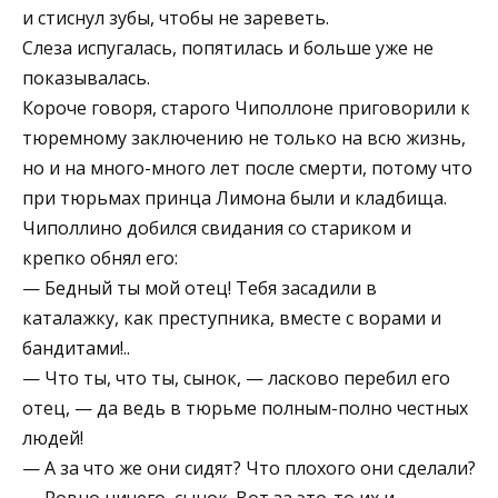
и стиснул зубы, чтобы не зареветь.
Слеза испугалась, попятилась и больше уже не
показывалась.
Короче говоря, старого Чиполлоне приговорили к
тюремному заключению не только на всю жизнь,
но и на много-много лет после смерти, потому что
при тюрьмах принца Лимона были и кладбища.
Чиполлино добился свидания со стариком и
крепко обнял его:
— Бедный ты мой отец! Тебя засадили в
каталажку, как преступника, вместе с ворами и
бандитами!..
— Что ты, что ты, сынок, — ласково перебил его
отец, — да ведь в тюрьме полным-полно честных
людей!
— А за что же они сидят? Что плохого они сделали?
— Ровно ничего, сынок. Вот за это-то их и