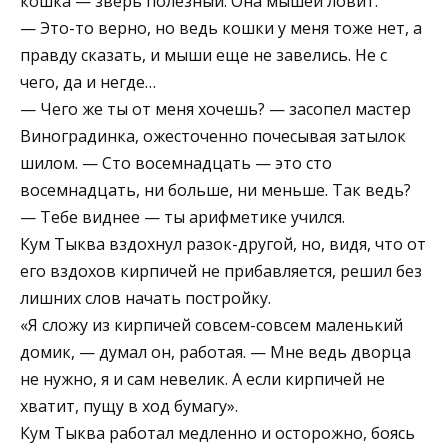
кошка — зверь полезный. Она мышей ловит.
— Это-то верно, но ведь кошки у меня тоже нет, а
правду сказать, и мыши еще не завелись. Не с
чего, да и негде…
— Чего же ты от меня хочешь? — засопел мастер
Виноградинка, ожесточенно почесывая затылок
шилом. — Сто восемнадцать — это сто
восемнадцать, ни больше, ни меньше. Так ведь?
— Тебе виднее — ты арифметике учился.
Кум Тыква вздохнул разок-другой, но, видя, что от
его вздохов кирпичей не прибавляется, решил без
лишних слов начать постройку.
«Я сложу из кирпичей совсем-совсем маленький
домик, — думал он, работая. — Мне ведь дворца
не нужно, я и сам невелик. А если кирпичей не
хватит, пущу в ход бумагу».
Кум Тыква работал медленно и осторожно, боясь