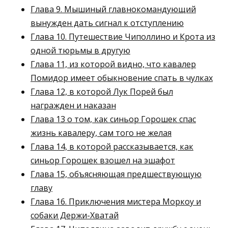
Глава 9. Мышиный главнокомандующий
вынужден дать сигнал к отступлению
Глава 10. Путешествие Чиполлино и Крота из
одной тюрьмы в другую
Глава 11, из которой видно, что кавалер
Помидор имеет обыкновение спать в чулках
Глава 12, в которой Лук Порей был
награжден и наказан
Глава 13 о том, как синьор Горошек спас
жизнь кавалеру, сам того не желая
Глава 14, в которой рассказывается, как
синьор Горошек взошел на эшафот
Глава 15, объясняющая предшествующую
главу
Глава 16. Приключения мистера Моркоу и
собаки Держи-Хватай