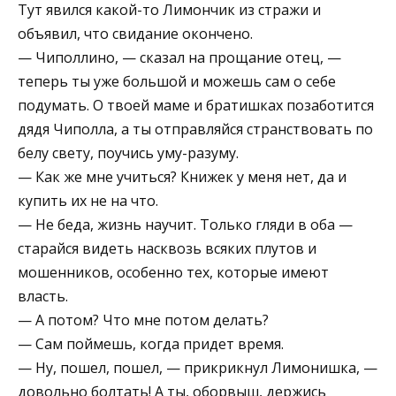
Тут явился какой-то Лимончик из стражи и
объявил, что свидание окончено.
— Чиполлино, — сказал на прощание отец, —
теперь ты уже большой и можешь сам о себе
подумать. О твоей маме и братишках позаботится
дядя Чиполла, а ты отправляйся странствовать по
белу свету, поучись уму-разуму.
— Как же мне учиться? Книжек у меня нет, да и
купить их не на что.
— Не беда, жизнь научит. Только гляди в оба —
старайся видеть насквозь всяких плутов и
мошенников, особенно тех, которые имеют
власть.
— А потом? Что мне потом делать?
— Сам поймешь, когда придет время.
— Ну, пошел, пошел, — прикрикнул Лимонишка, —
довольно болтать! А ты, оборвыш, держись