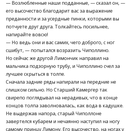
— Возлюбленные наши подданные, — сказал он, —
его высочество благодарит вас за выражение
преданности и за усердные пинки, которыми вы
потчуете друг друга. Толкайтесь посильнее,
напирайте вовсю!
— Но ведь они и вас самих, чего доброго, с ног
сшибут, — попытался возразить Чиполлино.
Но сейчас же другой Лимончик направил на
мальчика подзорную трубу, и Чиполлино счел за
лучшее скрыться в толпе.
Сначала задние ряды напирали на передние не
слишком сильно. Но Старший Камергер так
свирепо поглядывал на нерадивых, что в конце
концов толпа заволновалась, как вода в кадушке.
Не выдержав напора, старый Чиполлоне
завертелся кубарем и нечаянно наступил на ногу
самому принцу Лимону. Его высочество, на ногах у