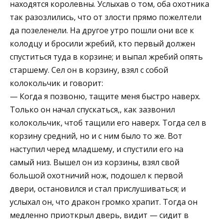
находятся королевны. Услыхав о том, оба охотника
так разозлились, что от злости прямо пожелтели
да позеленели. На другое утро пошли они все к
колодцу и бросили жребий, кто первый должен
спуститься туда в корзине; и выпал жребий опять
старшему. Сел он в корзину, взял с собой
колокольчик и говорит:
— Когда я позвоню, тащите меня быстро наверх.
Только он начал спускаться,, как зазвонил
колокольчик, чтоб тащили его наверх. Тогда сел в
корзину средний, но и с ним было то же. Вот
наступил черед младшему, и спустили его на
самый низ. Вышел он из корзины, взял свой
большой охотничий нож, подошел к первой
двери, остановился и стал прислушиваться; и
услыхал он, что дракон громко храпит. Тогда он
медленно приоткрыл дверь, видит — сидит в