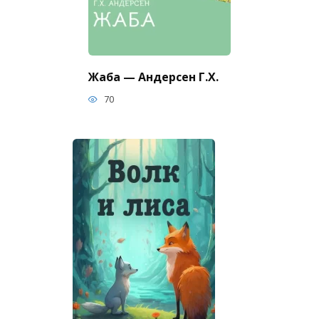
Жаба — Андерсен Г.Х.
70