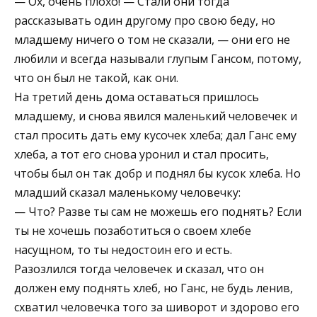
— Ох, очень плохо! — Стали они тогда
рассказывать один другому про свою беду, но
младшему ничего о том не сказали, — они его не
любили и всегда называли глупым Гансом, потому,
что он был не такой, как они.
На третий день дома оставаться пришлось
младшему, и снова явился маленький человечек и
стал просить дать ему кусочек хлеба; дал Ганс ему
хлеба, а тот его снова уронил и стал просить,
чтобы был он так добр и поднял бы кусок хлеба. Но
младший сказал маленькому человечку:
— Что? Разве ты сам не можешь его поднять? Если
ты не хочешь позаботиться о своем хлебе
насущном, то ты недостоин его и есть.
Разозлился тогда человечек и сказал, что он
должен ему поднять хлеб, но Ганс, не будь ленив,
схватил человечка того за шиворот и здорово его