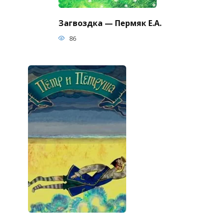
Загвоздка — Пермяк Е.А.
86