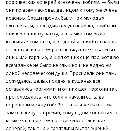
королевских дочерей все очень любили, — были
они ко всем ласковы, да лицом к тому же очень
красивы. Среди прочих были три молодых
охотника, и, проездив целую неделю, прибыли
они к большому замку, а в замке том были
красивые комнаты, и в одной из них был накрыт
стол; стояли на нем разные вкусные яства, и все
они были горячие, и шел от них еще пар, хотя во
всем замке не было не слышно и не видно ни
одной человеческой души. Просидели они там,
дожидаясь, целых полдня, а кушанья все
оставались горячими, и от них шел пар; они так
проголодались, что сели и начали есть, да
порешили между собой остаться жить в этом
замке и кинуть жребий, кому в доме остаться, а
кому ехать вдвоем на поиски королевских
дочерей; так они и сделали; и выпал жребий