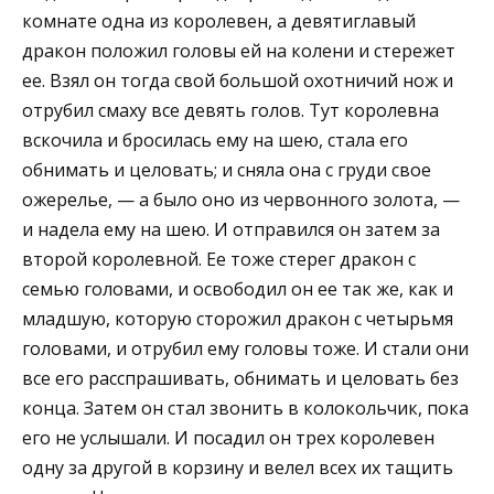
комнате одна из королевен, а девятиглавый
дракон положил головы ей на колени и стережет
ее. Взял он тогда свой большой охотничий нож и
отрубил смаху все девять голов. Тут королевна
вскочила и бросилась ему на шею, стала его
обнимать и целовать; и сняла она с груди свое
ожерелье, — а было оно из червонного золота, —
и надела ему на шею. И отправился он затем за
второй королевной. Ее тоже стерег дракон с
семью головами, и освободил он ее так же, как и
младшую, которую сторожил дракон с четырьмя
головами, и отрубил ему головы тоже. И стали они
все его расспрашивать, обнимать и целовать без
конца. Затем он стал звонить в колокольчик, пока
его не услышали. И посадил он трех королевен
одну за другой в корзину и велел всех их тащить