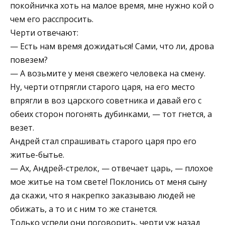
покойничка хоть на малое время, мне нужно кой о
чем его расспросить.
Черти отвечают:
— Есть нам время дожидаться! Сами, что ли, дрова
повезем?
— А возьмите у меня свежего человека на смену.
Ну, черти отпрягли старого царя, на его место
впрягли в воз царского советника и давай его с
обеих сторон погонять дубинками, — тот гнется, а
везет.
Андрей стал спрашивать старого царя про его
житье-бытье.
— Ах, Андрей-стрелок, — отвечает царь, — плохое
мое житье на том свете! Поклонись от меня сыну
да скажи, что я накрепко заказываю людей не
обижать, а то и с ним то же станется.
Только успели они поговорить, черти уж назад