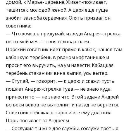
домой, к Марье-царевне. Живет-поживает,
тешится с молодой женой. А царя еще пуще
знобит зазноба сердечная. Опять призвал он
советника:
— Что хочешь придумай, изведи Андрея-стрелка,
не то мой меч — твоя голова с плеч.
Царский советник идет прямо в кабак, нашел там
кабацкую теребень в рваном кафтанишке и
просит его выручить, на ум навести. Кабацкая
теребень стаканчик вина выпил, усы вытер.
— Ступай, — говорит, — к царю и скажи: пусть
пошлет Андрея-стрелка туда — не знаю куда,
принести то — не знаю что. Этой задачи Андрей
во веки веков не выполнит и назад не вернется.
Советник побежал к царю и все ему доложил.
Царь посылает за Андреем.
— Сослужил ты мне две службы, сослужи третью: