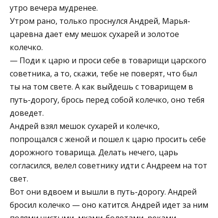
утро вечера мудренее.
Утром рано, только проснулся Андрей, Марья-
царевна дает ему мешок сухарей и золотое
колечко.
— Поди к царю и проси себе в товарищи царского
советника, а то, скажи, тебе не поверят, что был
ты на том свете. А как выйдешь с товарищем в
путь-дорогу, брось перед собой колечко, оно тебя
доведет.
Андрей взял мешок сухарей и колечко,
попрощался с женой и пошел к царю просить себе
дорожного товарища. Делать нечего, царь
согласился, велел советнику идти с Андреем на тот
свет.
Вот они вдвоем и вышли в путь-дорогу. Андрей
бросил колечко — оно катится. Андрей идет за ним
полями чистыми, мхами-болотами, реками-