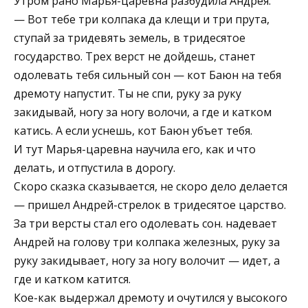
Утром рано Марья-царевна разбудила Андрея:
— Вот тебе три колпака да клещи и три прута,
ступай за тридевять земель, в тридесятое
государство. Трех верст не дойдешь, станет
одолевать тебя сильный сон — кот Баюн на тебя
дремоту напустит. Ты не спи, руку за руку
закидывай, ногу за ногу волочи, а где и катком
катись. А если уснешь, кот Баюн убъет тебя.
И тут Марья-царевна научила его, как и что
делать, и отпустила в дорогу.
Скоро сказка сказывается, не скоро дело делается
— пришел Андрей-стрелок в тридесятое царство.
За три версты стал его одолевать сон. надевает
Андрей на голову три колпака железных, руку за
руку закидывает, ногу за ногу волочит — идет, а
где и катком катится.
Кое-как выдержал дремоту и очутился у высокого