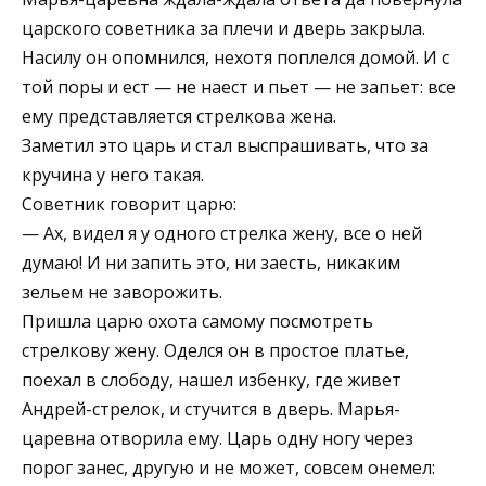
царского советника за плечи и дверь закрыла.
Насилу он опомнился, нехотя поплелся домой. И с
той поры и ест — не наест и пьет — не запьет: все
ему представляется стрелкова жена.
Заметил это царь и стал выспрашивать, что за
кручина у него такая.
Советник говорит царю:
— Ах, видел я у одного стрелка жену, все о ней
думаю! И ни запить это, ни заесть, никаким
зельем не заворожить.
Пришла царю охота самому посмотреть
стрелкову жену. Оделся он в простое платье,
поехал в слободу, нашел избенку, где живет
Андрей-стрелок, и стучится в дверь. Марья-
царевна отворила ему. Царь одну ногу через
порог занес, другую и не может, совсем онемел: