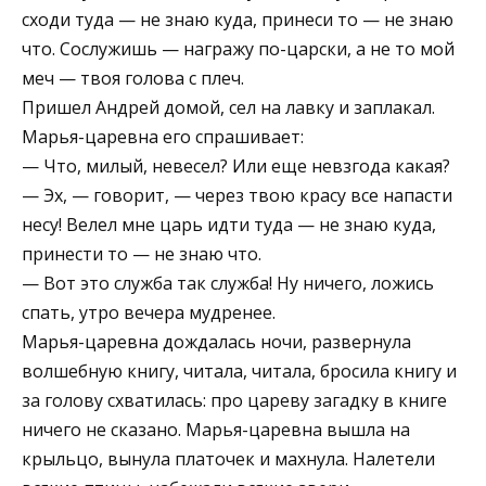
сходи туда — не знаю куда, принеси то — не знаю
что. Сослужишь — награжу по-царски, а не то мой
меч — твоя голова с плеч.
Пришел Андрей домой, сел на лавку и заплакал.
Марья-царевна его спрашивает:
— Что, милый, невесел? Или еще невзгода какая?
— Эх, — говорит, — через твою красу все напасти
несу! Велел мне царь идти туда — не знаю куда,
принести то — не знаю что.
— Вот это служба так служба! Ну ничего, ложись
спать, утро вечера мудренее.
Марья-царевна дождалась ночи, развернула
волшебную книгу, читала, читала, бросила книгу и
за голову схватилась: про цареву загадку в книге
ничего не сказано. Марья-царевна вышла на
крыльцо, вынула платочек и махнула. Налетели