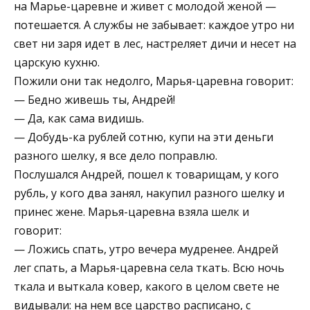
на Марье-царевне и живет с молодой женой —
потешается. А службы не забывает: каждое утро ни
свет ни заря идет в лес, настреляет дичи и несет на
царскую кухню.
Пожили они так недолго, Марья-царевна говорит:
— Бедно живешь ты, Андрей!
— Да, как сама видишь.
— Добудь-ка рублей сотню, купи на эти деньги
разного шелку, я все дело поправлю.
Послушался Андрей, пошел к товарищам, у кого
рубль, у кого два занял, накупил разного шелку и
принес жене. Марья-царевна взяла шелк и
говорит:
— Ложись спать, утро вечера мудренее. Андрей
лег спать, а Марья-царевна села ткать. Всю ночь
ткала и выткала ковер, какого в целом свете не
видывали: на нем все царство расписано, с