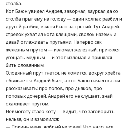
столба.
Кот Баюн увидел Андрея, заворчал, зауркал да со
столба прыг ему на голову — один колпак разбил и
другой разбил, взялся было за третий. Тут Андрей-
стрелок ухватил кота клещами, сволок наземь и
давай отлаживать прутьями. Наперво сек
железным прутом — изломал железный, принялся
угощать медным — и этот изломал и принялся
бить оловянным.
Оловянный прут гнется, не ломится, вокруг хребта
обвивается. Андрей бьет, а кот Баюн начал сказки
рассказывать: про попов, про дьяков, про
поповых дочерей. Андрей его не слушает, знай
охаживает прутом.
Невмоготу стало коту — видит, что заговорить
нельзя, он и взмолился:
— Покинь меня, добрый человек! Что надо, все