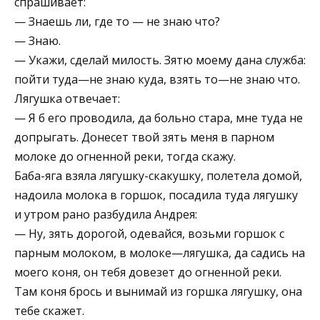
спрашивает:
— Знаешь ли, где то — не знаю что?
— Знаю.
— Укажи, сделай милость. Зятю моему дана служба:
пойти туда—не знаю куда, взять то—не знаю что.
Лягушка отвечает:
— Я б его проводила, да больно стара, мне туда не
допрыгать. Донесет твой зять меня в парном
молоке до огненной реки, тогда скажу.
Баба-яга взяла лягушку-скакушку, полетела домой,
надоила молока в горшок, посадила туда лягушку
и утром рано разбудила Андрея:
— Ну, зять дорогой, одевайся, возьми горшок с
парным молоком, в молоке—лягушка, да садись на
моего коня, он тебя довезет до огненной реки.
Там коня брось и вынимай из горшка лягушку, она
тебе скажет.