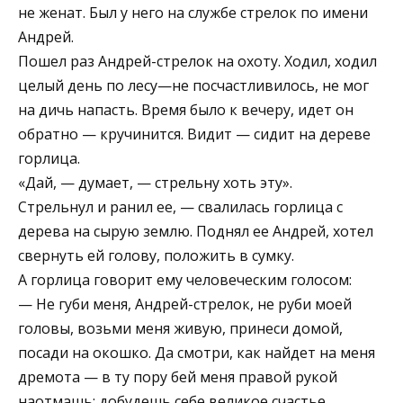
не женат. Был у него на службе стрелок по имени
Андрей.
Пошел раз Андрей-стрелок на охоту. Ходил, ходил
целый день по лесу—не посчастливилось, не мог
на дичь напасть. Время было к вечеру, идет он
обратно — кручинится. Видит — сидит на дереве
горлица.
«Дай, — думает, — стрельну хоть эту».
Стрельнул и ранил ее, — свалилась горлица с
дерева на сырую землю. Поднял ее Андрей, хотел
свернуть ей голову, положить в сумку.
А горлица говорит ему человеческим голосом:
— Не губи меня, Андрей-стрелок, не руби моей
головы, возьми меня живую, принеси домой,
посади на окошко. Да смотри, как найдет на меня
дремота — в ту пору бей меня правой рукой
наотмашь: добудешь себе великое счастье.