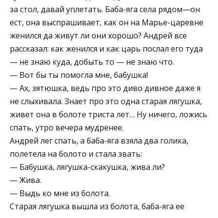
за стол, давай уплетать. Баба-яга села рядом—он
ест, она выспрашивает, как он на Марье-царевне
женился да живут ли они хорошо? Андрей все
рассказал: как женился и как царь послал его туда
— не знаю куда, добыть то — не знаю что.
— Вот бы ты помогла мне, бабушка!
— Ах, зятюшка, ведь про это диво дивное даже я
не слыхивала. Знает про это одна старая лягушка,
живет она в болоте триста лет… Ну ничего, ложись
спать, утро вечера мудренее.
Андрей лег спать, а баба-яга взяла два голика,
полетела на болото и стала звать:
— Бабушка, лягушка-скакушка, жива ли?
— Жива.
— Выдь ко мне из болота.
Старая лягушка вышла из болота, баба-яга ее