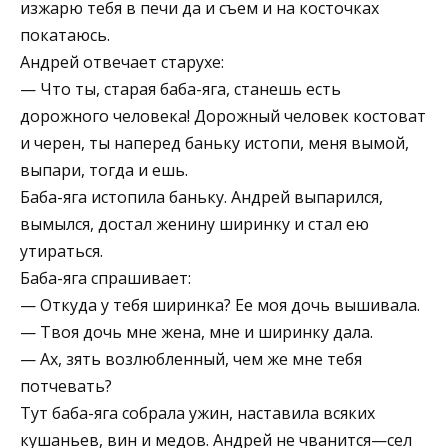
изжарю тебя в печи да и съем и на косточках
покатаюсь.
Андрей отвечает старухе:
— Что ты, старая баба-яга, станешь есть
дорожного человека! Дорожный человек костоват
и черен, ты наперед баньку истопи, меня вымой,
выпари, тогда и ешь.
Баба-яга истопила баньку. Андрей выпарился,
вымылся, достал женину ширинку и стал ею
утираться.
Баба-яга спрашивает:
— Откуда у тебя ширинка? Ее моя дочь вышивала.
— Твоя дочь мне жена, мне и ширинку дала.
— Ах, зять возлюбленный, чем же мне тебя
потчевать?
Тут баба-яга собрала ужин, наставила всяких
кушаньев, вин и медов. Андрей не чванится—сел