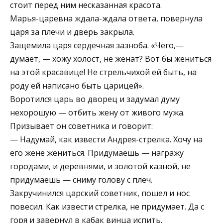
стоит перед ним несказанная красота.
Марья-царевна ждала-ждала ответа, повернула
царя за плечи и дверь закрыла.
Защемила царя сердечная зазноба. «Чего,—
думает, — хожу холост, не женат? Вот бы жениться
на этой красавице! Не стрельчихой ей быть, на
роду ей написано быть царицей».
Воротился царь во дворец и задумал думу
нехорошую — отбить жену от живого мужа.
Призывает он советника и говорит:
— Надумай, как извести Андрея-стрелка. Хочу на
его жене жениться. Придумаешь — награжу
городами, и деревнями, и золотой казной, не
придумаешь — сниму голову с плеч.
Закручинился царский советник, пошел и нос
повесил. Как извести стрелка, не придумает. Да с
горя и завернул в кабак винца испить.