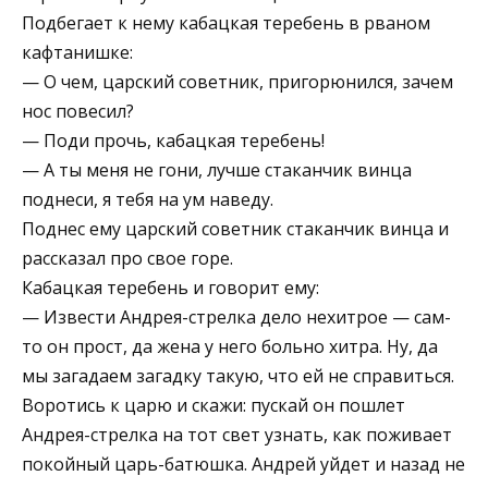
Подбегает к нему кабацкая теребень в рваном
кафтанишке:
— О чем, царский советник, пригорюнился, зачем
нос повесил?
— Поди прочь, кабацкая теребень!
— А ты меня не гони, лучше стаканчик винца
поднеси, я тебя на ум наведу.
Поднес ему царский советник стаканчик винца и
рассказал про свое горе.
Кабацкая теребень и говорит ему:
— Извести Андрея-стрелка дело нехитрое — сам-
то он прост, да жена у него больно хитра. Ну, да
мы загадаем загадку такую, что ей не справиться.
Воротись к царю и скажи: пускай он пошлет
Андрея-стрелка на тот свет узнать, как поживает
покойный царь-батюшка. Андрей уйдет и назад не