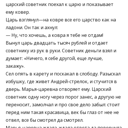
царский советник поехал к царю и показывает
ему ковер.
Царь взглянул—на ковре все его царство как на
ладони. Он так и ахнул:
— Ну, что хочешь, а ковра я тебе не отдам!
Вынул царь двадцать тысяч рублей и отдает
советнику из рук в руки. Советник деньги взял и
думает: «Ничего, я себе другой, еще лучше,
закажу».
Сел опять в карету и поскакал в слободу. Разыскал
избушку, где живет Андрей-стрелок, и стучится в
дверь. Марья-царевна отворяет ему. Царский
советник одну ногу через порог занес, а другую не
переносит, замолчал и про свое дело забыл: стоит
перед ним такая красавица, век бы глаз от нее не
отвел, все бы смотрел да смотрел.
Марья-царевна ждала-ждала ответа да повернула