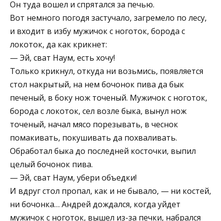
Он туда вошел и спрятался за печью.
Вот немного погодя застучало, загремело по лесу,
и входит в избу мужичок с ноготок, борода с
локоток, да как крикнет:
— Эй, сват Наум, есть хочу!
Только крикнул, откуда ни возьмись, появляется
стол накрытый, на нем бочонок пива да бык
печеный, в боку нож точеный. Мужичок с ноготок,
борода с локоток, сел возле быка, вынул нож
точеный, начал мясо порезывать, в чеснок
помакивать, покушивать да похваливать.
Обработал быка до последней косточки, выпил
целый бочонок пива.
— Эй, сват Наум, убери объедки!
И вдруг стол пропал, как и не бывало, — ни костей,
ни бочонка… Андрей дождался, когда уйдет
мужичок с ноготок, вышел из-за печки, набрался