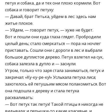
петух и собака, да и тех они плохо кормили. Вот
собака и говорит петуху:
— Давай, брат Петька, уйдем в лес: здесь нам
житье плохое.
— Уйдем, — говорит петух, — хуже не будет.
Вот и пошли они куда глаза глядят. Пробродили
целый день; стало смеркаться — пора на ночлег
приставать. Сошли они с дороги в лес и выбрали
большое дуплистое дерево. Петух взлетел на сук,
собака залезла в дупло и — заснули.
Утром, только что заря стала заниматься, петух и
закричал: «Ку-ку-ре-ку!» Услыхала петуха лиса;
захотелось ей петушьим мясом полакомиться. Вот
она подошла к дереву и стала петуха
расхваливать:
— Вот петух так петух! Такой птицы я никогда не
видывала: и перышки-то какие красивые, и