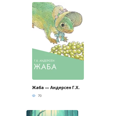
Жаба — Андерсен Г.Х.
70