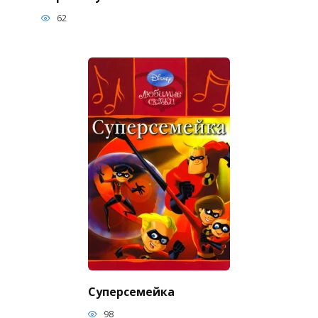
62
Суперсемейка
98