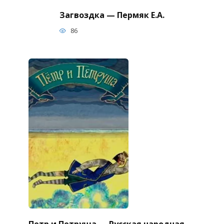
Загвоздка — Пермяк Е.А.
86
Петр и Петруша — Русская народная