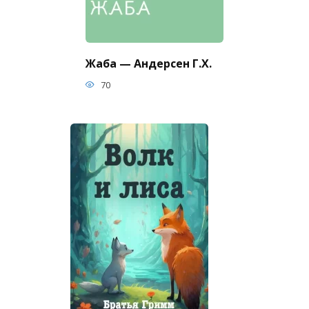
Жаба — Андерсен Г.Х.
70