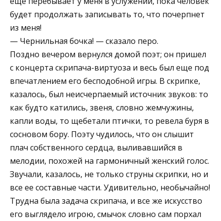
еще перебывает у меня в услужении, пока человек
будет продолжать записывать то, что почерпнет
из меня!
— Чернильная бочка! — сказало перо.
Поздно вечером вернулся домой поэт; он пришел
с концерта скрипача-виртуоза и весь был еще под
впечатлением его бесподобной игры. В скрипке,
казалось, был неисчерпаемый источник звуков: то
как будто катились, звеня, словно жемчужины,
капли воды, то щебетали птички, то ревела буря в
сосновом бору. Поэту чудилось, что он слышит
плач собственного сердца, выливавшийся в
мелодии, похожей на гармоничный женский голос.
Звучали, казалось, не только струны скрипки, но и
все ее составные части. Удивительно, необычайно!
Трудна была задача скрипача, и все же искусство
его выглядело игрою, смычок словно сам порхал