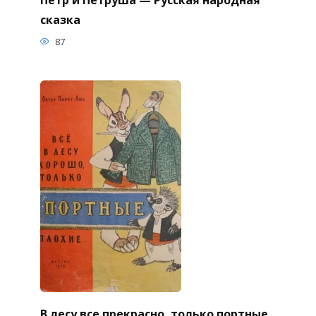
сказка
87
В лесу все прекрасно, только портные