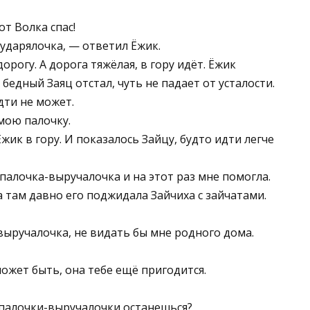
от Волка спас!
ударялочка, — ответил Ёжик.
рогу. А дорога тяжёлая, в гору идёт. Ёжик
 бедный Заяц отстал, чуть не падает от усталости.
дти не может.
мою палочку.
Ёжик в гору. И показалось Зайцу, будто идти легче
палочка-выручалочка и на этот раз мне помогла.
а там давно его поджидала Зайчиха с зайчатами.
выручалочка, не видать бы мне родного дома.
может быть, она тебе ещё пригодится.
 палочки-выручалочки останешься?