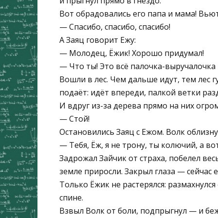
и прыгнул прямо в гнездо.
Вот обрадовались его папа и мама! Вьют
— Спасибо, спасибо, спасибо!
А Заяц говорит Ежу:
— Молодец, Ёжик! Хорошо придумал!
— Что ты! Это всё палочка-выручалочка
Вошли в лес. Чем дальше идут, тем лес г
подаёт: идёт впереди, палкой ветки раз
И вдруг из-за дерева прямо на них огро
— Стой!
Остановились Заяц с Ежом. Волк облизнул
— Тебя, Ёж, я не трону, ты колючий, а во
Задрожал Зайчик от страха, побелел вес
земле приросли. Закрыл глаза — сейчас е
Только Ёжик не растерялся: размахнулся 
спине.
Взвыл Волк от боли, подпрыгнул — и бе