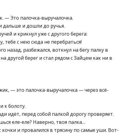
к. — Это палочка-выручалочка.
и дальше и дошли до ручья.
чей и крикнул уже с другого берега:
, тебе с нею сюда не перебраться!
о назад, разбежался, воткнул на бегу палку в
на другой берег и стал рядом с Зайцем как ни в
жик, — это палочка-выручалочка — через всё-
 к болоту.
ади идёт, перед собой палкой дорогу проверяет.
шься еле-еле? Наверно, твоя палка…
с кочки и провалился в трясину по самые уши. Вот-