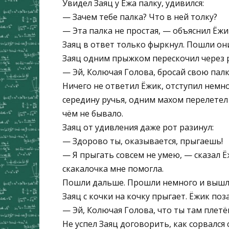
Увидел Заяц у Ежа палку, удивился:
— Зачем тебе палка? Что в ней толку?
— Эта палка не простая, — объяснил Ёжи
Заяц в ответ только фыркнул. Пошли он
Заяц одним прыжком перескочил через ру
— Эй, Колючая Голова, бросай свою палку
Ничего не ответил Ёжик, отступил немног
середину ручья, одним махом перелетел 
чём не бывало.
Заяц от удивления даже рот разинул:
— Здорово ты, оказывается, прыгаешь!
— Я прыгать совсем не умею, — сказал Ё
скакалочка мне помогла.
Пошли дальше. Прошли немного и вышли
Заяц с кочки на кочку прыгает. Ёжик поз
— Эй, Колючая Голова, что ты там плетё
Не успел Заяц договорить, как сорвался 