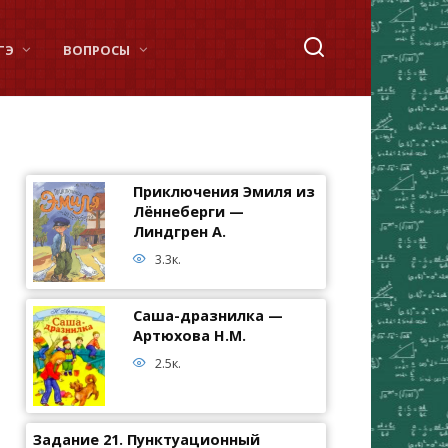
ГЭ
ВОПРОСЫ
Приключения Эмиля из
Лённеберги —
Линдгрен А.
3.3к.
Саша-дразнилка —
Артюхова Н.М.
2.5к.
Задание 21. Пунктуационный