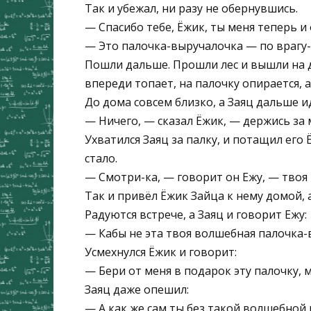
Так и убежал, ни разу не обернувшись.
— Спасибо тебе, Ёжик, ты меня теперь и 
— Это палочка-выручалочка — по врагу-
Пошли дальше. Прошли лес и вышли на до
впереди топает, на палочку опирается, а
До дома совсем близко, а Заяц дальше и
— Ничего, — сказал Ёжик, — держись за 
Ухватился Заяц за палку, и потащил его 
стало.
— Смотри-ка, — говорит он Ежу, — твоя 
Так и привёл Ёжик Зайца к нему домой, 
Радуются встрече, а Заяц и говорит Ежу:
— Кабы не эта твоя волшебная палочка-
Усмехнулся Ёжик и говорит:
— Бери от меня в подарок эту палочку, 
Заяц даже опешил:
— А как же сам ты без такой волшебной