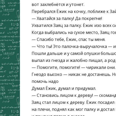
вот захлебнётся и утонет.
Перебрался Ёжик на кочку, поближе к Зай
— Хватайся за палку! Да покрепче!
Ухватился Заяц за палку. Ёжик изо всех с
Когда выбрались на сухое место, Заяц го
— Спасибо тебе, Ёжик, спас ты меня.
— Что ты! Это палочка-выручалочка — и
Пошли дальше и у самой опушки большог
выпал из гнезда и жалобно пищал, а род
— Помогите, помогите! — чирикали они.
Гнездо высоко — никак не достанешь. Ни
помочь надо
Думал Ёжик, думал и придумал.
— Становись лицом к дереву! — скоманд
Заяц стал лицом к дереву. Ёжик посадил 
на плечи, поднял как мог палку и достал