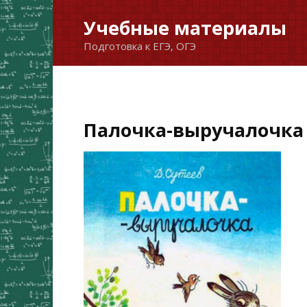
Перейти
Учебные материалы
к
Подготовка к ЕГЭ, ОГЭ
содержанию
Палочка-выручалочка —