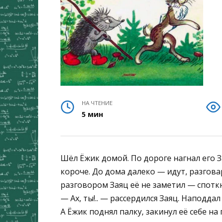
НА ЧТЕНИЕ
5 мин
Шёл Ёжик домой. По дороге нагнал его 
короче. До дома далеко — идут, разгова
разговором Заяц её не заметил — споткну
— Ах, ты!.. — рассердился Заяц. Наподдал
А Ёжик поднял палку, закинул её себе на