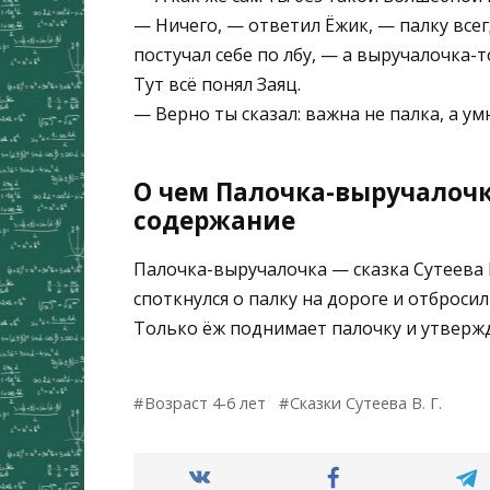
— Ничего, — ответил Ёжик, — палку всег
постучал себе по лбу, — а выручалочка-т
Тут всё понял Заяц.
— Верно ты сказал: важна не палка, а ум
О чем Палочка-выручалочка
содержание
Палочка-выручалочка — сказка Сутеева В
споткнулся о палку на дороге и отбросил 
Только ёж поднимает палочку и утвержд
Возраст 4-6 лет
Сказки Сутеева В. Г.