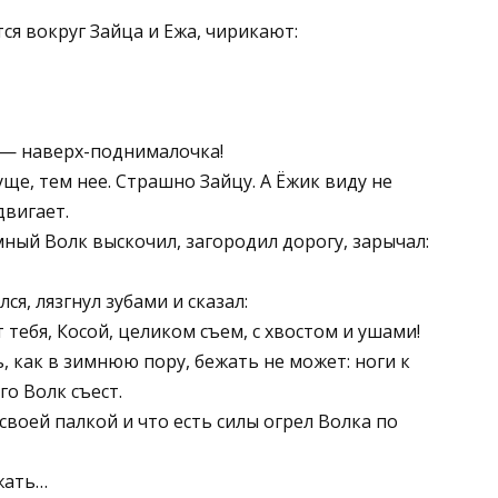
ся вокруг Зайца и Ежа, чирикают:
 — наверх-поднималочка!
уще, тем нее. Страшно Зайцу. А Ёжик виду не
двигает.
мный Волк выскочил, загородил дорогу, зарычал:
ся, лязгнул зубами и сказал:
т тебя, Косой, целиком съем, с хвостом и ушами!
ь, как в зимнюю пору, бежать не может: ноги к
го Волк съест.
своей палкой и что есть силы огрел Волка по
жать…